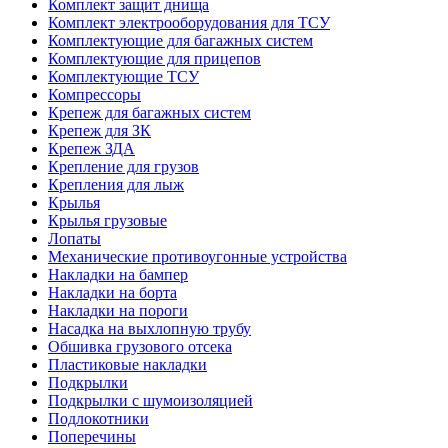
Комплект защит днища
Комплект электрооборудования для ТСУ
Комплектующие для багажных систем
Комплектующие для прицепов
Комплектующие ТСУ
Компрессоры
Крепеж для багажных систем
Крепеж для ЗК
Крепеж ЗДА
Крепление для грузов
Крепления для лыж
Крылья
Крылья грузовые
Лопаты
Механические противоугонные устройства
Накладки на бампер
Накладки на борта
Накладки на пороги
Насадка на выхлопную трубу
Обшивка грузового отсека
Пластиковые накладки
Подкрылки
Подкрылки с шумоизоляцией
Подлокотники
Поперечины