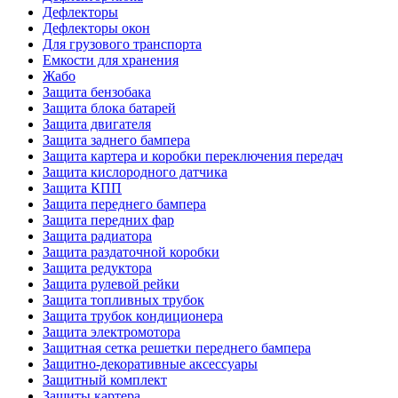
Дефлекторы
Дефлекторы окон
Для грузового транспорта
Емкости для хранения
Жабо
Защита бензобака
Защита блока батарей
Защита двигателя
Защита заднего бампера
Защита картера и коробки переключения передач
Защита кислородного датчика
Защита КПП
Защита переднего бампера
Защита передних фар
Защита радиатора
Защита раздаточной коробки
Защита редуктора
Защита рулевой рейки
Защита топливных трубок
Защита трубок кондиционера
Защита электромотора
Защитная сетка решетки переднего бампера
Защитно-декоративные аксессуары
Защитный комплект
Защиты картера