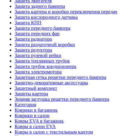
Защита двигателя
Защита заднего бампера
Защита картера и коробки переключения передач
Защита кислородного датчика
Защита КПП
Защита переднего бампера
Защита передних фар
Защита радиатора
Защита раздаточной коробки
Защита редуктора
Защита рулевой рейки
Защита топливных трубок
Защита трубок кондиционера
Защита электромотора
Защитная сетка решетки переднего бампера
Защитно-декоративные аксессуары
Защитный комплект
Защиты картера
Зимняя заглушка решетки переднего бампера
Категория
Коврики в багажник
Коврики в салон
Ковры EVA в багажник
Ковры в салон EVA
Ковры в салон с текстильным кантом