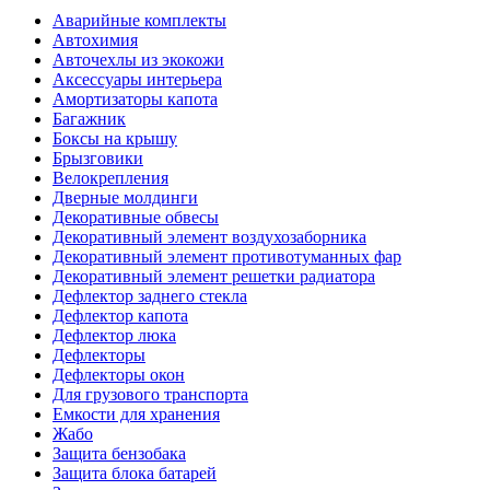
Аварийные комплекты
Автохимия
Авточехлы из экокожи
Аксессуары интерьера
Амортизаторы капота
Багажник
Боксы на крышу
Брызговики
Велокрепления
Дверные молдинги
Декоративные обвесы
Декоративный элемент воздухозаборника
Декоративный элемент противотуманных фар
Декоративный элемент решетки радиатора
Дефлектор заднего стекла
Дефлектор капота
Дефлектор люка
Дефлекторы
Дефлекторы окон
Для грузового транспорта
Емкости для хранения
Жабо
Защита бензобака
Защита блока батарей