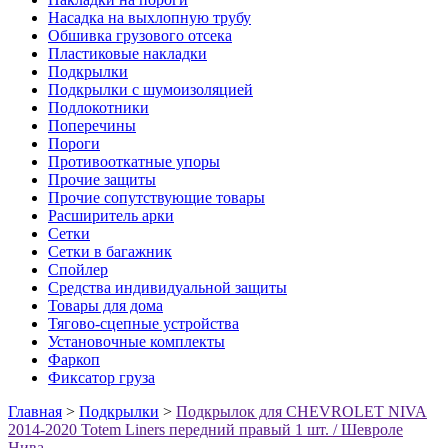
Насадка на выхлопную трубу
Обшивка грузового отсека
Пластиковые накладки
Подкрылки
Подкрылки с шумоизоляцией
Подлокотники
Поперечины
Пороги
Противооткатные упоры
Прочие защиты
Прочие сопутствующие товары
Расширитель арки
Сетки
Сетки в багажник
Спойлер
Средства индивидуальной защиты
Товары для дома
Тягово-сцепные устройства
Установочные комплекты
Фаркоп
Фиксатор груза
Главная
>
Подкрылки
>
Подкрылок для CHEVROLET NIVA
2014-2020 Totem Liners передний правый 1 шт. / Шевроле
Нива