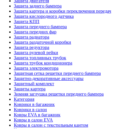
Защита двигателя
Защита заднего бампера
Защита картера и коробки переключения передач
Защита кислородного датчика
Защита КПП
Защита переднего бампера
Защита передних фар
Защита радиатора
Защита раздаточной коробки
Защита редуктора
Защита рулевой рейки
Защита топливных трубок
Защита трубок кондиционера
Защита электромотора
Защитная сетка решетки переднего бампера
Защитно-декоративные аксессуары
Защитный комплект
Защиты картера
Зимняя заглушка решетки переднего бампера
Категория
Коврики в багажник
Коврики в салон
Ковры EVA в багажник
Ковры в салон EVA
Ковры в салон с текстильным кантом