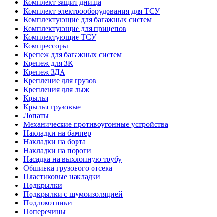
Комплект защит днища
Комплект электрооборудования для ТСУ
Комплектующие для багажных систем
Комплектующие для прицепов
Комплектующие ТСУ
Компрессоры
Крепеж для багажных систем
Крепеж для ЗК
Крепеж ЗДА
Крепление для грузов
Крепления для лыж
Крылья
Крылья грузовые
Лопаты
Механические противоугонные устройства
Накладки на бампер
Накладки на борта
Накладки на пороги
Насадка на выхлопную трубу
Обшивка грузового отсека
Пластиковые накладки
Подкрылки
Подкрылки с шумоизоляцией
Подлокотники
Поперечины