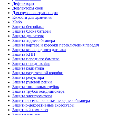
Дефлекторы
Дефлекторы окон
Для грузового транспорта
Емкости для хранения
Жабо
Защита бензобака
Защита блока батарей
Защита двигателя
Защита заднего бампера
Защита картера и коробки переключения передач
Защита кислородного датчика
Защита КПП
Защита переднего бампера
Защита передних фар
Защита радиатора
Защита раздаточной коробки
Защита редуктора
Защита рулевой рейки
Защита топливных трубок
Защита трубок кондиционера
Защита электромотора
Защитная сетка решетки переднего бампера
Защитно-декоративные аксессуары
Защитный комплект
Защиты картера