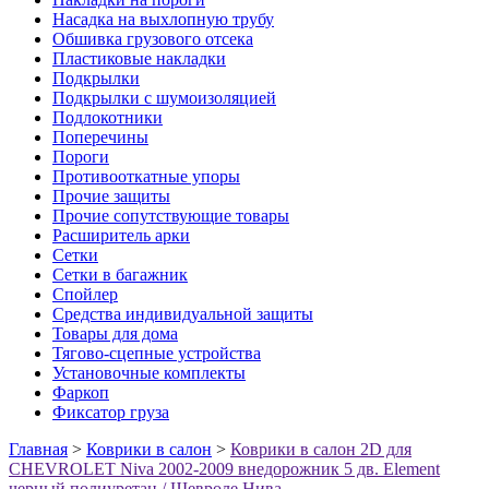
Насадка на выхлопную трубу
Обшивка грузового отсека
Пластиковые накладки
Подкрылки
Подкрылки с шумоизоляцией
Подлокотники
Поперечины
Пороги
Противооткатные упоры
Прочие защиты
Прочие сопутствующие товары
Расширитель арки
Сетки
Сетки в багажник
Спойлер
Средства индивидуальной защиты
Товары для дома
Тягово-сцепные устройства
Установочные комплекты
Фаркоп
Фиксатор груза
Главная
>
Коврики в салон
>
Коврики в салон 2D для
CHEVROLET Niva 2002-2009 внедорожник 5 дв. Element
черный полиуретан / Шевроле Нива