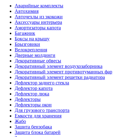
Аварийные комплекты
Автохимия
Авточехлы из экокожи
Аксессуары интерьера
Амортизаторы капота
Багажник
Боксы на крышу
Брызговики
Велокрепления
Дверные молдинги
Декоративные обвесы
Декоративный элемент воздухозаборника
Декоративный элемент противотуманных фар
Декоративный элемент решетки радиатора
Дефлектор заднего стекла
Дефлектор капота
Дефлектор люка
Дефлекторы
Дефлекторы окон
Для грузового транспорта
Емкости для хранения
Жабо
Защита бензобака
Защита блока батарей