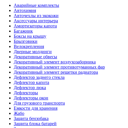
Аварийные комплекты
Автохимия
Авточехлы из экокожи
Аксессуары интерьера
Амортизаторы капота
Багажник
Боксы на крышу
Брызговики
Велокрепления
Дверные молдинги
Декоративные обвесы
Декоративный элемент воздухозаборника
Декоративный элемент противотуманных фар
Декоративный элемент решетки радиатора
Дефлектор заднего стекла
Дефлектор капота
Дефлектор люка
Дефлекторы
Дефлекторы окон
Для грузового транспорта
Емкости для хранения
Жабо
Защита бензобака
Защита блока батарей