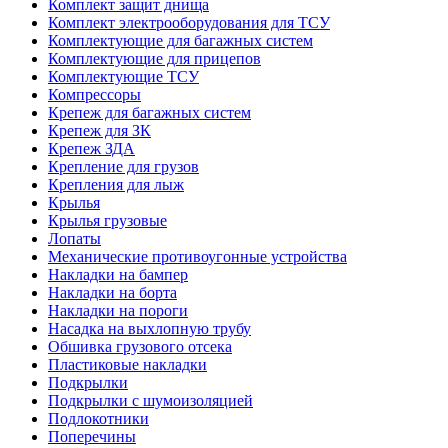
Комплект защит днища
Комплект электрооборудования для ТСУ
Комплектующие для багажных систем
Комплектующие для прицепов
Комплектующие ТСУ
Компрессоры
Крепеж для багажных систем
Крепеж для ЗК
Крепеж ЗДА
Крепление для грузов
Крепления для лыж
Крылья
Крылья грузовые
Лопаты
Механические противоугонные устройства
Накладки на бампер
Накладки на борта
Накладки на пороги
Насадка на выхлопную трубу
Обшивка грузового отсека
Пластиковые накладки
Подкрылки
Подкрылки с шумоизоляцией
Подлокотники
Поперечины