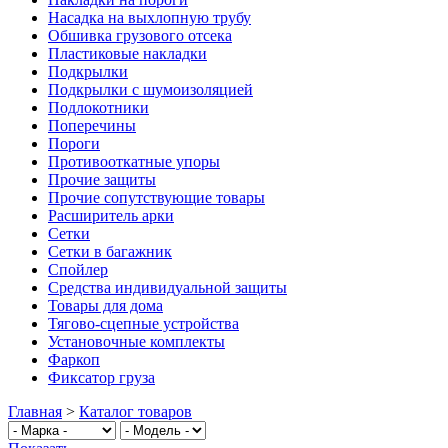
Насадка на выхлопную трубу
Обшивка грузового отсека
Пластиковые накладки
Подкрылки
Подкрылки с шумоизоляцией
Подлокотники
Поперечины
Пороги
Противооткатные упоры
Прочие защиты
Прочие сопутствующие товары
Расширитель арки
Сетки
Сетки в багажник
Спойлер
Средства индивидуальной защиты
Товары для дома
Тягово-сцепные устройства
Установочные комплекты
Фаркоп
Фиксатор груза
Главная
>
Каталог товаров