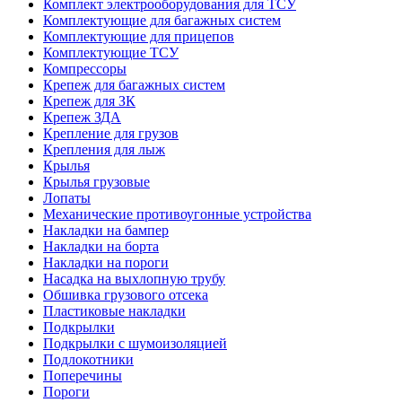
Комплект электрооборудования для ТСУ
Комплектующие для багажных систем
Комплектующие для прицепов
Комплектующие ТСУ
Компрессоры
Крепеж для багажных систем
Крепеж для ЗК
Крепеж ЗДА
Крепление для грузов
Крепления для лыж
Крылья
Крылья грузовые
Лопаты
Механические противоугонные устройства
Накладки на бампер
Накладки на борта
Накладки на пороги
Насадка на выхлопную трубу
Обшивка грузового отсека
Пластиковые накладки
Подкрылки
Подкрылки с шумоизоляцией
Подлокотники
Поперечины
Пороги