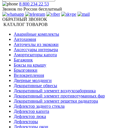
8 800 234 22 53
Звонок по России бесплатный
ОБРАТНЫЙ ЗВОНОК
КАТАЛОГ ТОВАРОВ
Аварийные комплекты
Автохимия
Авточехлы из экокожи
Аксессуары интерьера
Амортизаторы капота
Багажник
Боксы на крышу
Брызговики
Велокрепления
Дверные молдинги
Декоративные обвесы
Декоративный элемент воздухозаборника
Декоративный элемент противотуманных фар
Декоративный элемент решетки радиатора
Дефлектор заднего стекла
Дефлектор капота
Дефлектор люка
Дефлекторы
Дефлекторы окон