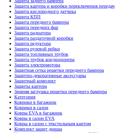
Защита заднего бампера
Защита картера и коробки переключения передач
Защита кислородного датчика
Защита КПП
Защита переднего бампера
Защита передних фар
Защита радиатора
Защита раздаточной коробки
Защита редуктора
Защита рулевой рейки
Защита топливных трубок
Защита трубок кондиционера
Защита электромотора
Защитная сетка решетки переднего бампера
Защитно-декоративные аксессуары
Защитный комплект
Защиты картера
Зимняя заглушка решетки переднего бампера
Категория
Коврики в багажник
Коврики в салон
Ковры EVA в багажник
Ковры в салон EVA
Ковры в салон с текстильным кантом
Комплект защит днища