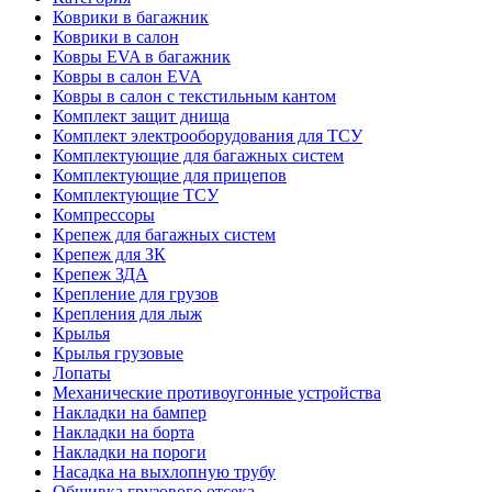
Коврики в багажник
Коврики в салон
Ковры EVA в багажник
Ковры в салон EVA
Ковры в салон с текстильным кантом
Комплект защит днища
Комплект электрооборудования для ТСУ
Комплектующие для багажных систем
Комплектующие для прицепов
Комплектующие ТСУ
Компрессоры
Крепеж для багажных систем
Крепеж для ЗК
Крепеж ЗДА
Крепление для грузов
Крепления для лыж
Крылья
Крылья грузовые
Лопаты
Механические противоугонные устройства
Накладки на бампер
Накладки на борта
Накладки на пороги
Насадка на выхлопную трубу
Обшивка грузового отсека