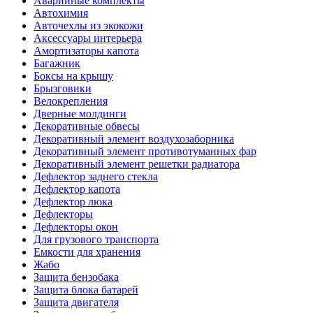
Аварийные комплекты
Автохимия
Авточехлы из экокожи
Аксессуары интерьера
Амортизаторы капота
Багажник
Боксы на крышу
Брызговики
Велокрепления
Дверные молдинги
Декоративные обвесы
Декоративный элемент воздухозаборника
Декоративный элемент противотуманных фар
Декоративный элемент решетки радиатора
Дефлектор заднего стекла
Дефлектор капота
Дефлектор люка
Дефлекторы
Дефлекторы окон
Для грузового транспорта
Емкости для хранения
Жабо
Защита бензобака
Защита блока батарей
Защита двигателя