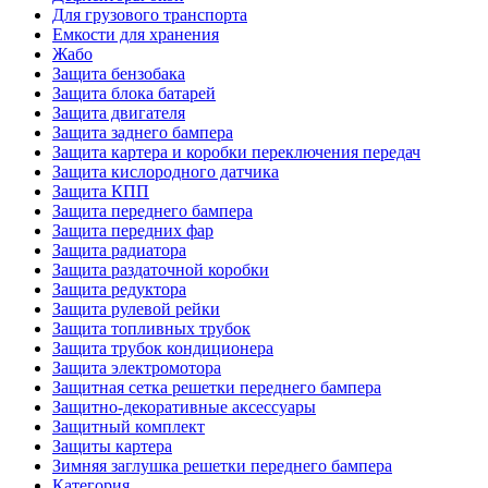
Для грузового транспорта
Емкости для хранения
Жабо
Защита бензобака
Защита блока батарей
Защита двигателя
Защита заднего бампера
Защита картера и коробки переключения передач
Защита кислородного датчика
Защита КПП
Защита переднего бампера
Защита передних фар
Защита радиатора
Защита раздаточной коробки
Защита редуктора
Защита рулевой рейки
Защита топливных трубок
Защита трубок кондиционера
Защита электромотора
Защитная сетка решетки переднего бампера
Защитно-декоративные аксессуары
Защитный комплект
Защиты картера
Зимняя заглушка решетки переднего бампера
Категория