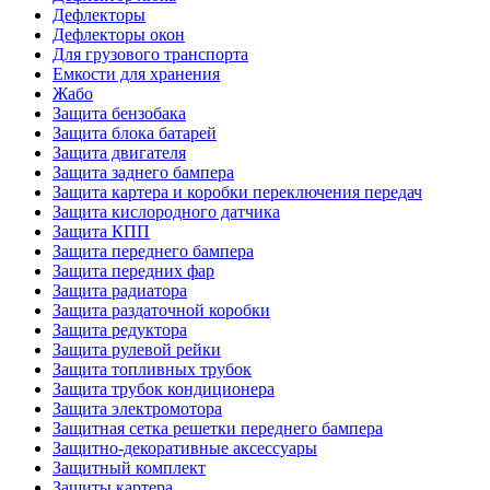
Дефлекторы
Дефлекторы окон
Для грузового транспорта
Емкости для хранения
Жабо
Защита бензобака
Защита блока батарей
Защита двигателя
Защита заднего бампера
Защита картера и коробки переключения передач
Защита кислородного датчика
Защита КПП
Защита переднего бампера
Защита передних фар
Защита радиатора
Защита раздаточной коробки
Защита редуктора
Защита рулевой рейки
Защита топливных трубок
Защита трубок кондиционера
Защита электромотора
Защитная сетка решетки переднего бампера
Защитно-декоративные аксессуары
Защитный комплект
Защиты картера