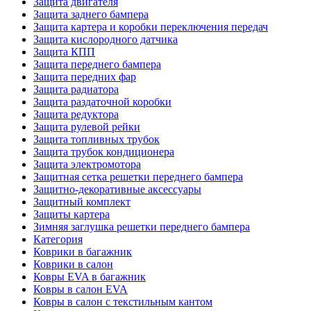
Защита двигателя
Защита заднего бампера
Защита картера и коробки переключения передач
Защита кислородного датчика
Защита КПП
Защита переднего бампера
Защита передних фар
Защита радиатора
Защита раздаточной коробки
Защита редуктора
Защита рулевой рейки
Защита топливных трубок
Защита трубок кондиционера
Защита электромотора
Защитная сетка решетки переднего бампера
Защитно-декоративные аксессуары
Защитный комплект
Защиты картера
Зимняя заглушка решетки переднего бампера
Категория
Коврики в багажник
Коврики в салон
Ковры EVA в багажник
Ковры в салон EVA
Ковры в салон с текстильным кантом