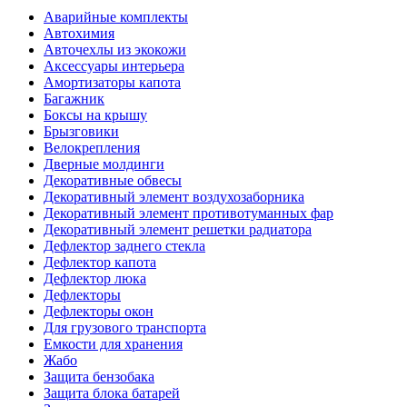
Аварийные комплекты
Автохимия
Авточехлы из экокожи
Аксессуары интерьера
Амортизаторы капота
Багажник
Боксы на крышу
Брызговики
Велокрепления
Дверные молдинги
Декоративные обвесы
Декоративный элемент воздухозаборника
Декоративный элемент противотуманных фар
Декоративный элемент решетки радиатора
Дефлектор заднего стекла
Дефлектор капота
Дефлектор люка
Дефлекторы
Дефлекторы окон
Для грузового транспорта
Емкости для хранения
Жабо
Защита бензобака
Защита блока батарей