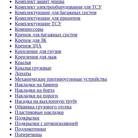
Комплект защит днища
Комплект электрооборудования для ТСУ
Комплектующие для багажных систем
Комплектующие для прицепов
Комплектующие ТСУ
Компрессоры
Крепеж для багажных систем
Крепеж для ЗК
Крепеж ЗДА
Крепление для грузов
Крепления для лыж
Крылья
Крылья грузовые
Лопаты
Механические противоугонные устройства
Накладки на бампер
Накладки на борта
Накладки на пороги
Насадка на выхлопную трубу
Обшивка грузового отсека
Пластиковые накладки
Подкрылки
Подкрылки с шумоизоляцией
Подлокотники
Поперечины