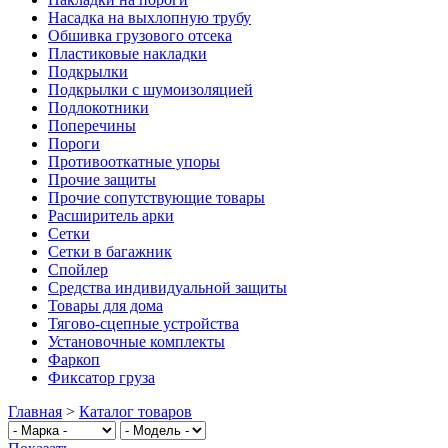
Насадка на выхлопную трубу
Обшивка грузового отсека
Пластиковые накладки
Подкрылки
Подкрылки с шумоизоляцией
Подлокотники
Поперечины
Пороги
Противооткатные упоры
Прочие защиты
Прочие сопутствующие товары
Расширитель арки
Сетки
Сетки в багажник
Спойлер
Средства индивидуальной защиты
Товары для дома
Тягово-сцепные устройства
Установочные комплекты
Фаркоп
Фиксатор груза
Главная
>
Каталог товаров