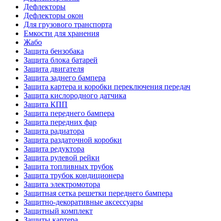
Дефлекторы
Дефлекторы окон
Для грузового транспорта
Емкости для хранения
Жабо
Защита бензобака
Защита блока батарей
Защита двигателя
Защита заднего бампера
Защита картера и коробки переключения передач
Защита кислородного датчика
Защита КПП
Защита переднего бампера
Защита передних фар
Защита радиатора
Защита раздаточной коробки
Защита редуктора
Защита рулевой рейки
Защита топливных трубок
Защита трубок кондиционера
Защита электромотора
Защитная сетка решетки переднего бампера
Защитно-декоративные аксессуары
Защитный комплект
Защиты картера