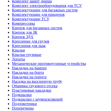
Комплект защит днища
Комплект электрооборудования для ТСУ
Комплектующие для багажных систем
Комплектующие для прицепов
Комплектующие ТСУ
Компрессоры
Крепеж для багажных систем
Крепеж для ЗК
Крепеж ЗДА
Крепление для грузов
Крепления для лыж
Крылья
Крылья грузовые
Лопаты
Механические противоугонные устройства
Накладки на бампер
Накладки на борта
Накладки на пороги
Насадка на выхлопную трубу
Обшивка грузового отсека
Пластиковые накладки
Подкрылки
Подкрылки с шумоизоляцией
Подлокотники
Поперечины