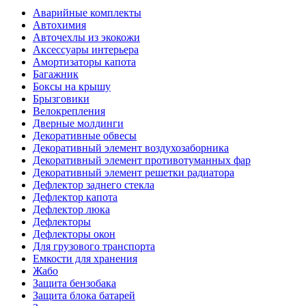
Аварийные комплекты
Автохимия
Авточехлы из экокожи
Аксессуары интерьера
Амортизаторы капота
Багажник
Боксы на крышу
Брызговики
Велокрепления
Дверные молдинги
Декоративные обвесы
Декоративный элемент воздухозаборника
Декоративный элемент противотуманных фар
Декоративный элемент решетки радиатора
Дефлектор заднего стекла
Дефлектор капота
Дефлектор люка
Дефлекторы
Дефлекторы окон
Для грузового транспорта
Емкости для хранения
Жабо
Защита бензобака
Защита блока батарей