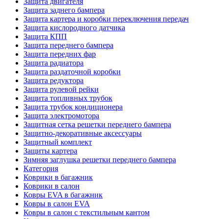
Защита двигателя
Защита заднего бампера
Защита картера и коробки переключения передач
Защита кислородного датчика
Защита КПП
Защита переднего бампера
Защита передних фар
Защита радиатора
Защита раздаточной коробки
Защита редуктора
Защита рулевой рейки
Защита топливных трубок
Защита трубок кондиционера
Защита электромотора
Защитная сетка решетки переднего бампера
Защитно-декоративные аксессуары
Защитный комплект
Защиты картера
Зимняя заглушка решетки переднего бампера
Категория
Коврики в багажник
Коврики в салон
Ковры EVA в багажник
Ковры в салон EVA
Ковры в салон с текстильным кантом