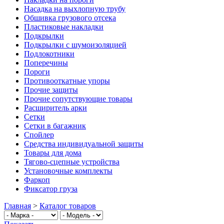
Насадка на выхлопную трубу
Обшивка грузового отсека
Пластиковые накладки
Подкрылки
Подкрылки с шумоизоляцией
Подлокотники
Поперечины
Пороги
Противооткатные упоры
Прочие защиты
Прочие сопутствующие товары
Расширитель арки
Сетки
Сетки в багажник
Спойлер
Средства индивидуальной защиты
Товары для дома
Тягово-сцепные устройства
Установочные комплекты
Фаркоп
Фиксатор груза
Главная
>
Каталог товаров