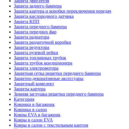
Защита двигателя
Защита заднего бампера
Защита картера и коробки переключения передач
Защита кислородного датчика
Защита КПП
Защита переднего бампера
Защита передних фар
Защита радиатора
Защита раздаточной коробки
Защита редуктора
Защита рулевой рейки
Защита топливных трубок
Защита трубок кондиционера
Защита электромотора
Защитная сетка решетки переднего бампера
Защитно-декоративные аксессуары
Защитный комплект
Защиты картера
Зимняя заглушка решетки переднего бампера
Категория
Коврики в багажник
Коврики в салон
Ковры EVA в багажник
Ковры в салон EVA
Ковры в салон с текстильным кантом