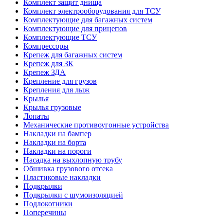
Комплект защит днища
Комплект электрооборудования для ТСУ
Комплектующие для багажных систем
Комплектующие для прицепов
Комплектующие ТСУ
Компрессоры
Крепеж для багажных систем
Крепеж для ЗК
Крепеж ЗДА
Крепление для грузов
Крепления для лыж
Крылья
Крылья грузовые
Лопаты
Механические противоугонные устройства
Накладки на бампер
Накладки на борта
Накладки на пороги
Насадка на выхлопную трубу
Обшивка грузового отсека
Пластиковые накладки
Подкрылки
Подкрылки с шумоизоляцией
Подлокотники
Поперечины