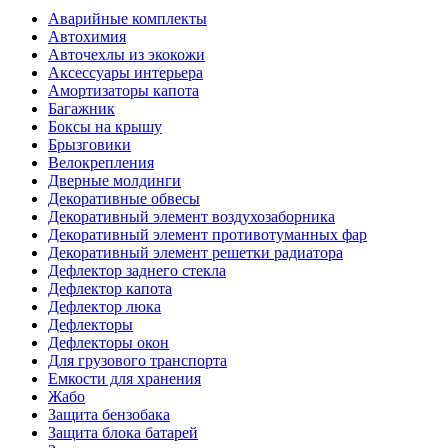
Аварийные комплекты
Автохимия
Авточехлы из экокожи
Аксессуары интерьера
Амортизаторы капота
Багажник
Боксы на крышу
Брызговики
Велокрепления
Дверные молдинги
Декоративные обвесы
Декоративный элемент воздухозаборника
Декоративный элемент противотуманных фар
Декоративный элемент решетки радиатора
Дефлектор заднего стекла
Дефлектор капота
Дефлектор люка
Дефлекторы
Дефлекторы окон
Для грузового транспорта
Емкости для хранения
Жабо
Защита бензобака
Защита блока батарей