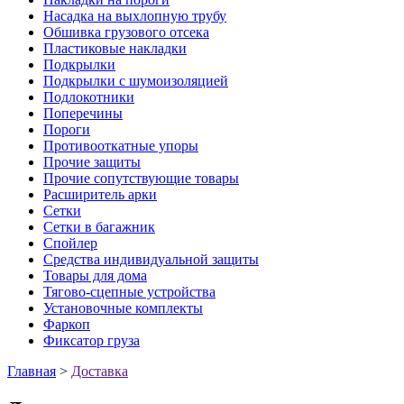
Насадка на выхлопную трубу
Обшивка грузового отсека
Пластиковые накладки
Подкрылки
Подкрылки с шумоизоляцией
Подлокотники
Поперечины
Пороги
Противооткатные упоры
Прочие защиты
Прочие сопутствующие товары
Расширитель арки
Сетки
Сетки в багажник
Спойлер
Средства индивидуальной защиты
Товары для дома
Тягово-сцепные устройства
Установочные комплекты
Фаркоп
Фиксатор груза
Главная
>
Доставка