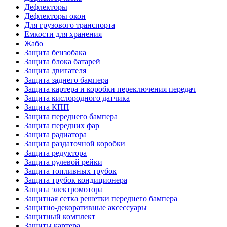
Дефлекторы
Дефлекторы окон
Для грузового транспорта
Емкости для хранения
Жабо
Защита бензобака
Защита блока батарей
Защита двигателя
Защита заднего бампера
Защита картера и коробки переключения передач
Защита кислородного датчика
Защита КПП
Защита переднего бампера
Защита передних фар
Защита радиатора
Защита раздаточной коробки
Защита редуктора
Защита рулевой рейки
Защита топливных трубок
Защита трубок кондиционера
Защита электромотора
Защитная сетка решетки переднего бампера
Защитно-декоративные аксессуары
Защитный комплект
Защиты картера