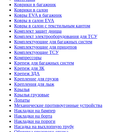
Коврики в багажник
Коврики в салон
Ковры EVA в багажник
Ковры в салон EVA
Ковры в салон с текстильным кантом
Комплект защит днища
Комплект электрооборудования для ТСУ
Комплектующие для багажных систем
Комплектующие для прицепов
Комплектующие ТСУ
Компрессоры
Крепеж для багажных систем
Крепеж для ЗК
Крепеж ЗДА
Крепление для грузов
Крепления для лыж
Крылья
Крылья грузовые
Лопаты
Механические противоугонные устройства
Накладки на бампер
Накладки на борта
Накладки на пороги
Насадка на выхлопную трубу
Обшивка грузового отсека