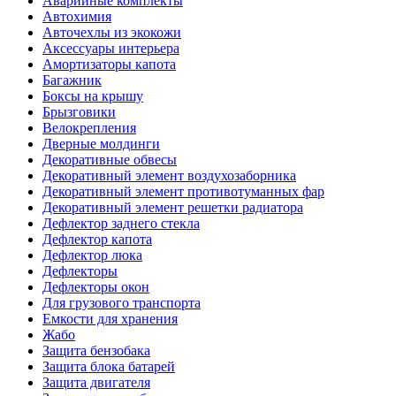
Аварийные комплекты
Автохимия
Авточехлы из экокожи
Аксессуары интерьера
Амортизаторы капота
Багажник
Боксы на крышу
Брызговики
Велокрепления
Дверные молдинги
Декоративные обвесы
Декоративный элемент воздухозаборника
Декоративный элемент противотуманных фар
Декоративный элемент решетки радиатора
Дефлектор заднего стекла
Дефлектор капота
Дефлектор люка
Дефлекторы
Дефлекторы окон
Для грузового транспорта
Емкости для хранения
Жабо
Защита бензобака
Защита блока батарей
Защита двигателя