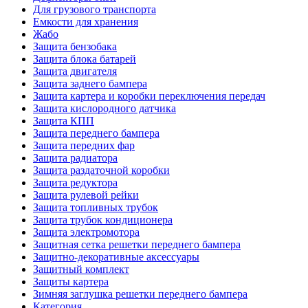
Для грузового транспорта
Емкости для хранения
Жабо
Защита бензобака
Защита блока батарей
Защита двигателя
Защита заднего бампера
Защита картера и коробки переключения передач
Защита кислородного датчика
Защита КПП
Защита переднего бампера
Защита передних фар
Защита радиатора
Защита раздаточной коробки
Защита редуктора
Защита рулевой рейки
Защита топливных трубок
Защита трубок кондиционера
Защита электромотора
Защитная сетка решетки переднего бампера
Защитно-декоративные аксессуары
Защитный комплект
Защиты картера
Зимняя заглушка решетки переднего бампера
Категория