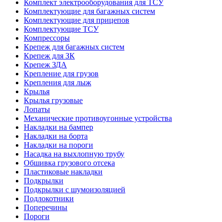
Комплект электрооборудования для ТСУ
Комплектующие для багажных систем
Комплектующие для прицепов
Комплектующие ТСУ
Компрессоры
Крепеж для багажных систем
Крепеж для ЗК
Крепеж ЗДА
Крепление для грузов
Крепления для лыж
Крылья
Крылья грузовые
Лопаты
Механические противоугонные устройства
Накладки на бампер
Накладки на борта
Накладки на пороги
Насадка на выхлопную трубу
Обшивка грузового отсека
Пластиковые накладки
Подкрылки
Подкрылки с шумоизоляцией
Подлокотники
Поперечины
Пороги