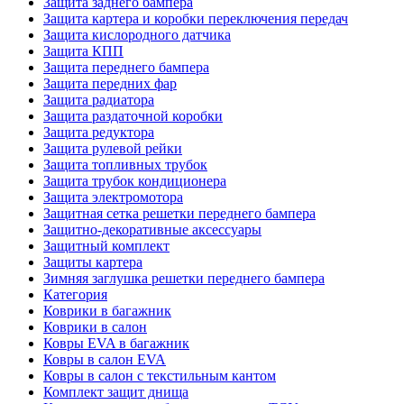
Защита заднего бампера
Защита картера и коробки переключения передач
Защита кислородного датчика
Защита КПП
Защита переднего бампера
Защита передних фар
Защита радиатора
Защита раздаточной коробки
Защита редуктора
Защита рулевой рейки
Защита топливных трубок
Защита трубок кондиционера
Защита электромотора
Защитная сетка решетки переднего бампера
Защитно-декоративные аксессуары
Защитный комплект
Защиты картера
Зимняя заглушка решетки переднего бампера
Категория
Коврики в багажник
Коврики в салон
Ковры EVA в багажник
Ковры в салон EVA
Ковры в салон с текстильным кантом
Комплект защит днища