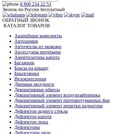
8 800 234 22 53
Звонок по России бесплатный
ОБРАТНЫЙ ЗВОНОК
КАТАЛОГ ТОВАРОВ
Аварийные комплекты
Автохимия
Авточехлы из экокожи
Аксессуары интерьера
Амортизаторы капота
Багажник
Боксы на крышу
Брызговики
Велокрепления
Дверные молдинги
Декоративные обвесы
Декоративный элемент воздухозаборника
Декоративный элемент противотуманных фар
Декоративный элемент решетки радиатора
Дефлектор заднего стекла
Дефлектор капота
Дефлектор люка
Дефлекторы
Дефлекторы окон