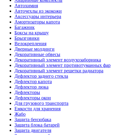
Аварийные комплекты
Автохимия
Авточехлы из экокожи
Аксессуары интерьера
Амортизаторы капота
Багажник
Боксы на крышу
Брызговики
Велокрепления
Дверные молдинги
Декоративные обвесы
Декоративный элемент воздухозаборника
Декоративный элемент противотуманных фар
Декоративный элемент решетки радиатора
Дефлектор заднего стекла
Дефлектор капота
Дефлектор люка
Дефлекторы
Дефлекторы окон
Для грузового транспорта
Емкости для хранения
Жабо
Защита бензобака
Защита блока батарей
Защита двигателя