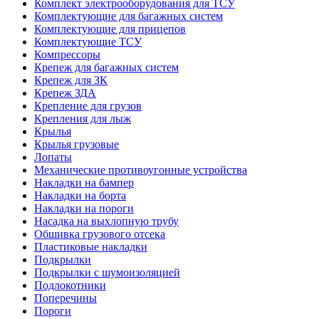
Комплект электрооборудования для ТСУ
Комплектующие для багажных систем
Комплектующие для прицепов
Комплектующие ТСУ
Компрессоры
Крепеж для багажных систем
Крепеж для ЗК
Крепеж ЗДА
Крепление для грузов
Крепления для лыж
Крылья
Крылья грузовые
Лопаты
Механические противоугонные устройства
Накладки на бампер
Накладки на борта
Накладки на пороги
Насадка на выхлопную трубу
Обшивка грузового отсека
Пластиковые накладки
Подкрылки
Подкрылки с шумоизоляцией
Подлокотники
Поперечины
Пороги