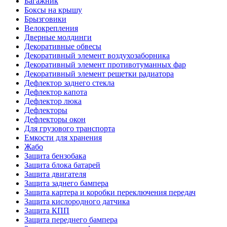
Багажник
Боксы на крышу
Брызговики
Велокрепления
Дверные молдинги
Декоративные обвесы
Декоративный элемент воздухозаборника
Декоративный элемент противотуманных фар
Декоративный элемент решетки радиатора
Дефлектор заднего стекла
Дефлектор капота
Дефлектор люка
Дефлекторы
Дефлекторы окон
Для грузового транспорта
Емкости для хранения
Жабо
Защита бензобака
Защита блока батарей
Защита двигателя
Защита заднего бампера
Защита картера и коробки переключения передач
Защита кислородного датчика
Защита КПП
Защита переднего бампера