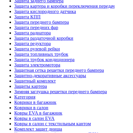
Защита заднего бампера
Защита картера и коробки переключения передач
Защита кислородного датчика
Защита КПП
Защита переднего бампера
Защита передних фар
Защита радиатора
Защита раздаточной коробки
Защита редуктора
Защита рулевой рейки
Защита топливных трубок
Защита трубок кондиционера
Защита электромотора
Защитная сетка решетки переднего бампера
Защитно-декоративные аксессуары
Защитный комплект
Защиты картера
Зимняя заглушка решетки переднего бампера
Категория
Коврики в багажник
Коврики в салон
Ковры EVA в багажник
Ковры в салон EVA
Ковры в салон с текстильным кантом
Комплект защит днища