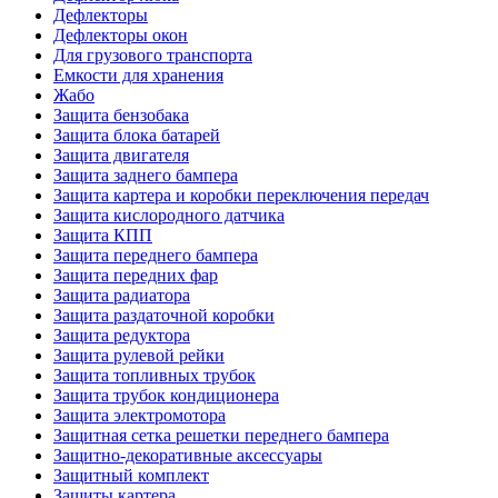
Дефлекторы
Дефлекторы окон
Для грузового транспорта
Емкости для хранения
Жабо
Защита бензобака
Защита блока батарей
Защита двигателя
Защита заднего бампера
Защита картера и коробки переключения передач
Защита кислородного датчика
Защита КПП
Защита переднего бампера
Защита передних фар
Защита радиатора
Защита раздаточной коробки
Защита редуктора
Защита рулевой рейки
Защита топливных трубок
Защита трубок кондиционера
Защита электромотора
Защитная сетка решетки переднего бампера
Защитно-декоративные аксессуары
Защитный комплект
Защиты картера