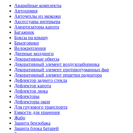
Аварийные комплекты
Автохимия
Авточехлы из экокожи
Аксессуары интерьера
Амортизаторы капота
Багажник
Боксы на крышу
Брызговики
Велокрепления
Дверные молдинги
Декоративные обвесы
Декоративный элемент воздухозаборника
Декоративный элемент противотуманных фар
Декоративный элемент решетки радиатора
Дефлектор заднего стекла
Дефлектор капота
Дефлектор люка
Дефлекторы
Дефлекторы окон
Для грузового транспорта
Емкости для хранения
Жабо
Защита бензобака
Защита блока батарей