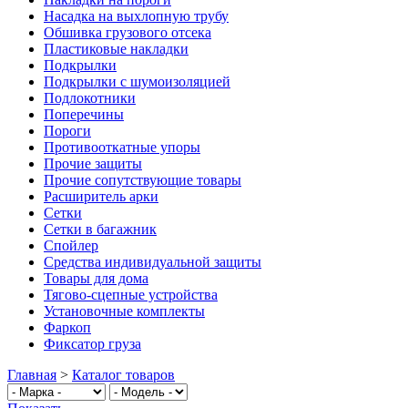
Насадка на выхлопную трубу
Обшивка грузового отсека
Пластиковые накладки
Подкрылки
Подкрылки с шумоизоляцией
Подлокотники
Поперечины
Пороги
Противооткатные упоры
Прочие защиты
Прочие сопутствующие товары
Расширитель арки
Сетки
Сетки в багажник
Спойлер
Средства индивидуальной защиты
Товары для дома
Тягово-сцепные устройства
Установочные комплекты
Фаркоп
Фиксатор груза
Главная
>
Каталог товаров