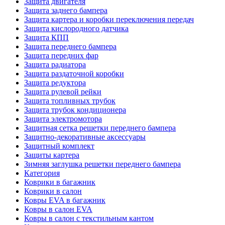
Защита двигателя
Защита заднего бампера
Защита картера и коробки переключения передач
Защита кислородного датчика
Защита КПП
Защита переднего бампера
Защита передних фар
Защита радиатора
Защита раздаточной коробки
Защита редуктора
Защита рулевой рейки
Защита топливных трубок
Защита трубок кондиционера
Защита электромотора
Защитная сетка решетки переднего бампера
Защитно-декоративные аксессуары
Защитный комплект
Защиты картера
Зимняя заглушка решетки переднего бампера
Категория
Коврики в багажник
Коврики в салон
Ковры EVA в багажник
Ковры в салон EVA
Ковры в салон с текстильным кантом