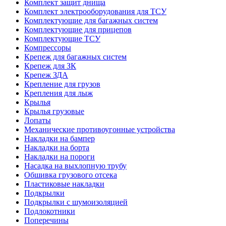
Комплект защит днища
Комплект электрооборудования для ТСУ
Комплектующие для багажных систем
Комплектующие для прицепов
Комплектующие ТСУ
Компрессоры
Крепеж для багажных систем
Крепеж для ЗК
Крепеж ЗДА
Крепление для грузов
Крепления для лыж
Крылья
Крылья грузовые
Лопаты
Механические противоугонные устройства
Накладки на бампер
Накладки на борта
Накладки на пороги
Насадка на выхлопную трубу
Обшивка грузового отсека
Пластиковые накладки
Подкрылки
Подкрылки с шумоизоляцией
Подлокотники
Поперечины