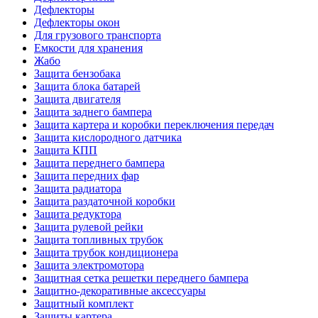
Дефлекторы
Дефлекторы окон
Для грузового транспорта
Емкости для хранения
Жабо
Защита бензобака
Защита блока батарей
Защита двигателя
Защита заднего бампера
Защита картера и коробки переключения передач
Защита кислородного датчика
Защита КПП
Защита переднего бампера
Защита передних фар
Защита радиатора
Защита раздаточной коробки
Защита редуктора
Защита рулевой рейки
Защита топливных трубок
Защита трубок кондиционера
Защита электромотора
Защитная сетка решетки переднего бампера
Защитно-декоративные аксессуары
Защитный комплект
Защиты картера