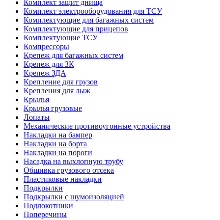
Комплект защит днища
Комплект электрооборудования для ТСУ
Комплектующие для багажных систем
Комплектующие для прицепов
Комплектующие ТСУ
Компрессоры
Крепеж для багажных систем
Крепеж для ЗК
Крепеж ЗДА
Крепление для грузов
Крепления для лыж
Крылья
Крылья грузовые
Лопаты
Механические противоугонные устройства
Накладки на бампер
Накладки на борта
Накладки на пороги
Насадка на выхлопную трубу
Обшивка грузового отсека
Пластиковые накладки
Подкрылки
Подкрылки с шумоизоляцией
Подлокотники
Поперечины