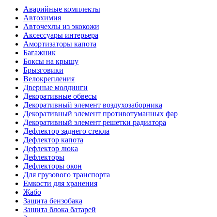
Аварийные комплекты
Автохимия
Авточехлы из экокожи
Аксессуары интерьера
Амортизаторы капота
Багажник
Боксы на крышу
Брызговики
Велокрепления
Дверные молдинги
Декоративные обвесы
Декоративный элемент воздухозаборника
Декоративный элемент противотуманных фар
Декоративный элемент решетки радиатора
Дефлектор заднего стекла
Дефлектор капота
Дефлектор люка
Дефлекторы
Дефлекторы окон
Для грузового транспорта
Емкости для хранения
Жабо
Защита бензобака
Защита блока батарей