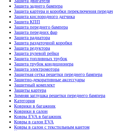
Защита двигателя
Защита заднего бампера
Защита картера и коробки переключения передач
Защита кислородного датчика
Защита КПП
Защита переднего бампера
Защита передних фар
Защита радиатора
Защита раздаточной коробки
Защита редуктора
Защита рулевой рейки
Защита топливных трубок
Защита трубок кондиционера
Защита электромотора
Защитная сетка решетки переднего бампера
Защитно-декоративные аксессуары
Защитный комплект
Защиты картера
Зимняя заглушка решетки переднего бампера
Категория
Коврики в багажник
Коврики в салон
Ковры EVA в багажник
Ковры в салон EVA
Ковры в салон с текстильным кантом