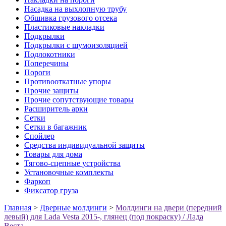
Насадка на выхлопную трубу
Обшивка грузового отсека
Пластиковые накладки
Подкрылки
Подкрылки с шумоизоляцией
Подлокотники
Поперечины
Пороги
Противооткатные упоры
Прочие защиты
Прочие сопутствующие товары
Расширитель арки
Сетки
Сетки в багажник
Спойлер
Средства индивидуальной защиты
Товары для дома
Тягово-сцепные устройства
Установочные комплекты
Фаркоп
Фиксатор груза
Главная
>
Дверные молдинги
>
Молдинги на двери (передний
левый) для Lada Vesta 2015-, глянец (под покраску) / Лада
Веста