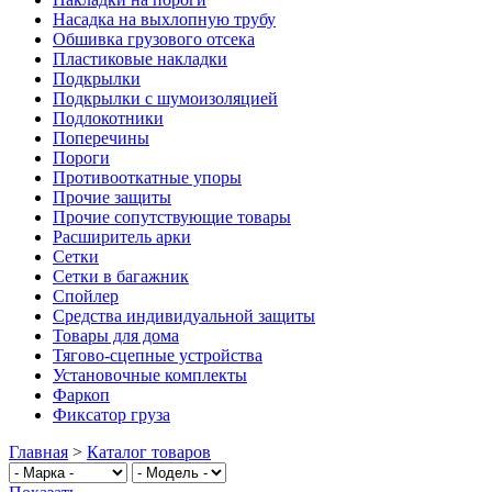
Насадка на выхлопную трубу
Обшивка грузового отсека
Пластиковые накладки
Подкрылки
Подкрылки с шумоизоляцией
Подлокотники
Поперечины
Пороги
Противооткатные упоры
Прочие защиты
Прочие сопутствующие товары
Расширитель арки
Сетки
Сетки в багажник
Спойлер
Средства индивидуальной защиты
Товары для дома
Тягово-сцепные устройства
Установочные комплекты
Фаркоп
Фиксатор груза
Главная
>
Каталог товаров