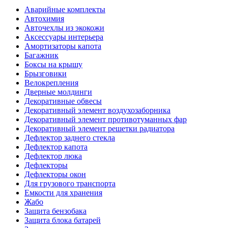
Аварийные комплекты
Автохимия
Авточехлы из экокожи
Аксессуары интерьера
Амортизаторы капота
Багажник
Боксы на крышу
Брызговики
Велокрепления
Дверные молдинги
Декоративные обвесы
Декоративный элемент воздухозаборника
Декоративный элемент противотуманных фар
Декоративный элемент решетки радиатора
Дефлектор заднего стекла
Дефлектор капота
Дефлектор люка
Дефлекторы
Дефлекторы окон
Для грузового транспорта
Емкости для хранения
Жабо
Защита бензобака
Защита блока батарей