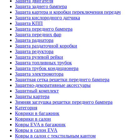
Защита двигателя
Защита заднего бампера
Защита картера и коробки переключения передач
Защита кислородного датчика
Защита КПП
Защита переднего бампера
Защита передних фар
Защита радиатора
Защита раздаточной коробки
Защита редуктора
Защита рулевой рейки
Защита топливных трубок
Защита трубок кондиционера
Защита электромотора
Защитная сетка решетки переднего бампера
Защитно-декоративные аксессуары
Защитный комплект
Защиты картера
Зимняя заглушка решетки переднего бампера
Категория
Коврики в багажник
Коврики в салон
Ковры EVA в багажник
Ковры в салон EVA
Ковры в салон с текстильным кантом