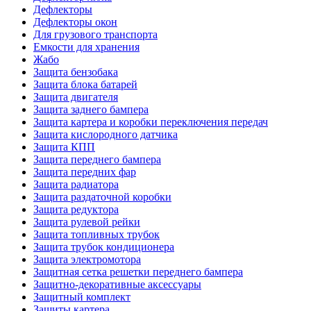
Дефлекторы
Дефлекторы окон
Для грузового транспорта
Емкости для хранения
Жабо
Защита бензобака
Защита блока батарей
Защита двигателя
Защита заднего бампера
Защита картера и коробки переключения передач
Защита кислородного датчика
Защита КПП
Защита переднего бампера
Защита передних фар
Защита радиатора
Защита раздаточной коробки
Защита редуктора
Защита рулевой рейки
Защита топливных трубок
Защита трубок кондиционера
Защита электромотора
Защитная сетка решетки переднего бампера
Защитно-декоративные аксессуары
Защитный комплект
Защиты картера