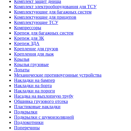
Комплект защит днища
Комплект электрооборудования для ТСУ
Комплектующие для багажных систем
Комплектующие для прицепов
Комплектующие ТСУ
Компрессоры
Крепеж для багажных систем
Крепеж для ЗК
Крепеж ЗДА
Крепление для грузов
Крепления для лыж
Крылья
Крылья грузовые
Лопаты
Механические противоугонные устройства
Накладки на бампер
Накладки на борта
Накладки на пороги
Насадка на выхлопную трубу
Обшивка грузового отсека
Пластиковые накладки
Подкрылки
Подкрылки с шумоизоляцией
Подлокотники
Поперечины