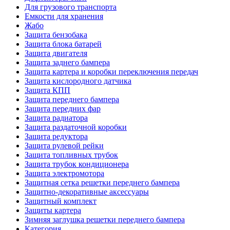
Для грузового транспорта
Емкости для хранения
Жабо
Защита бензобака
Защита блока батарей
Защита двигателя
Защита заднего бампера
Защита картера и коробки переключения передач
Защита кислородного датчика
Защита КПП
Защита переднего бампера
Защита передних фар
Защита радиатора
Защита раздаточной коробки
Защита редуктора
Защита рулевой рейки
Защита топливных трубок
Защита трубок кондиционера
Защита электромотора
Защитная сетка решетки переднего бампера
Защитно-декоративные аксессуары
Защитный комплект
Защиты картера
Зимняя заглушка решетки переднего бампера
Категория