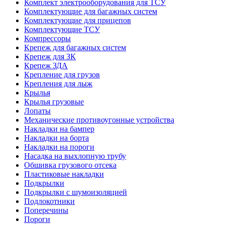
Комплект электрооборудования для ТСУ
Комплектующие для багажных систем
Комплектующие для прицепов
Комплектующие ТСУ
Компрессоры
Крепеж для багажных систем
Крепеж для ЗК
Крепеж ЗДА
Крепление для грузов
Крепления для лыж
Крылья
Крылья грузовые
Лопаты
Механические противоугонные устройства
Накладки на бампер
Накладки на борта
Накладки на пороги
Насадка на выхлопную трубу
Обшивка грузового отсека
Пластиковые накладки
Подкрылки
Подкрылки с шумоизоляцией
Подлокотники
Поперечины
Пороги