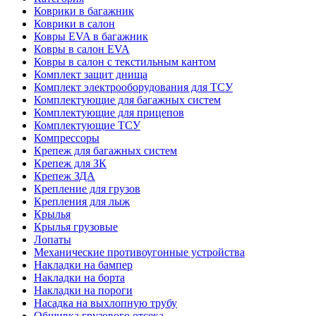
Коврики в багажник
Коврики в салон
Ковры EVA в багажник
Ковры в салон EVA
Ковры в салон с текстильным кантом
Комплект защит днища
Комплект электрооборудования для ТСУ
Комплектующие для багажных систем
Комплектующие для прицепов
Комплектующие ТСУ
Компрессоры
Крепеж для багажных систем
Крепеж для ЗК
Крепеж ЗДА
Крепление для грузов
Крепления для лыж
Крылья
Крылья грузовые
Лопаты
Механические противоугонные устройства
Накладки на бампер
Накладки на борта
Накладки на пороги
Насадка на выхлопную трубу
Обшивка грузового отсека