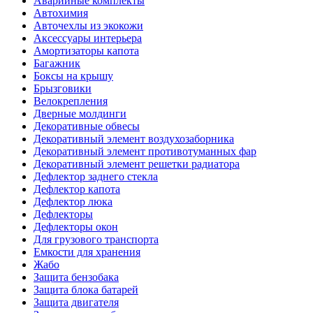
Аварийные комплекты
Автохимия
Авточехлы из экокожи
Аксессуары интерьера
Амортизаторы капота
Багажник
Боксы на крышу
Брызговики
Велокрепления
Дверные молдинги
Декоративные обвесы
Декоративный элемент воздухозаборника
Декоративный элемент противотуманных фар
Декоративный элемент решетки радиатора
Дефлектор заднего стекла
Дефлектор капота
Дефлектор люка
Дефлекторы
Дефлекторы окон
Для грузового транспорта
Емкости для хранения
Жабо
Защита бензобака
Защита блока батарей
Защита двигателя