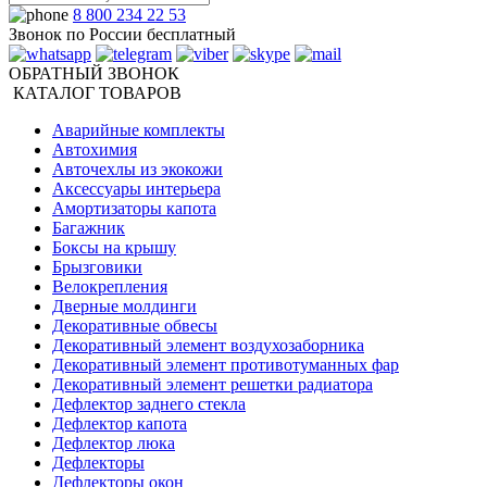
8 800 234 22 53
Звонок по России бесплатный
ОБРАТНЫЙ ЗВОНОК
КАТАЛОГ ТОВАРОВ
Аварийные комплекты
Автохимия
Авточехлы из экокожи
Аксессуары интерьера
Амортизаторы капота
Багажник
Боксы на крышу
Брызговики
Велокрепления
Дверные молдинги
Декоративные обвесы
Декоративный элемент воздухозаборника
Декоративный элемент противотуманных фар
Декоративный элемент решетки радиатора
Дефлектор заднего стекла
Дефлектор капота
Дефлектор люка
Дефлекторы
Дефлекторы окон