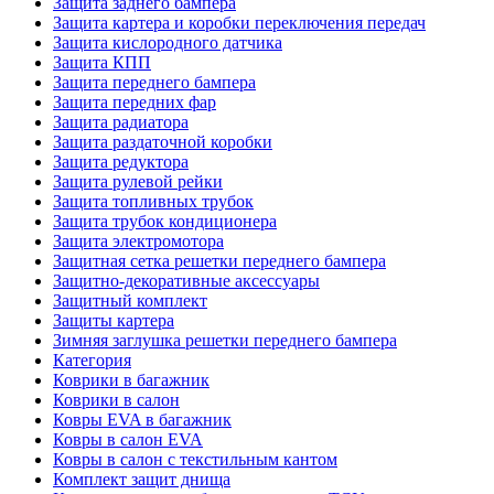
Защита заднего бампера
Защита картера и коробки переключения передач
Защита кислородного датчика
Защита КПП
Защита переднего бампера
Защита передних фар
Защита радиатора
Защита раздаточной коробки
Защита редуктора
Защита рулевой рейки
Защита топливных трубок
Защита трубок кондиционера
Защита электромотора
Защитная сетка решетки переднего бампера
Защитно-декоративные аксессуары
Защитный комплект
Защиты картера
Зимняя заглушка решетки переднего бампера
Категория
Коврики в багажник
Коврики в салон
Ковры EVA в багажник
Ковры в салон EVA
Ковры в салон с текстильным кантом
Комплект защит днища