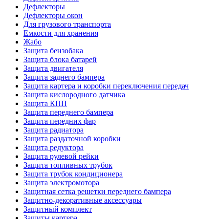
Дефлекторы
Дефлекторы окон
Для грузового транспорта
Емкости для хранения
Жабо
Защита бензобака
Защита блока батарей
Защита двигателя
Защита заднего бампера
Защита картера и коробки переключения передач
Защита кислородного датчика
Защита КПП
Защита переднего бампера
Защита передних фар
Защита радиатора
Защита раздаточной коробки
Защита редуктора
Защита рулевой рейки
Защита топливных трубок
Защита трубок кондиционера
Защита электромотора
Защитная сетка решетки переднего бампера
Защитно-декоративные аксессуары
Защитный комплект
Защиты картера