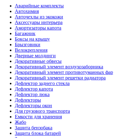
Аварийные комплекты
Автохимия
Авточехлы из экокожи
Аксессуары интерьера
Амортизаторы капота
Багажник
Боксы на крышу
Брызговики
Велокрепления
Дверные молдинги
Декоративные обвесы
Декоративный элемент воздухозаборника
Декоративный элемент противотуманных фар
Декоративный элемент решетки радиатора
Дефлектор заднего стекла
Дефлектор капота
Дефлектор люка
Дефлекторы
Дефлекторы окон
Для грузового транспорта
Емкости для хранения
Жабо
Защита бензобака
Защита блока батарей