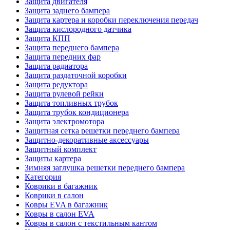
Защита двигателя
Защита заднего бампера
Защита картера и коробки переключения передач
Защита кислородного датчика
Защита КПП
Защита переднего бампера
Защита передних фар
Защита радиатора
Защита раздаточной коробки
Защита редуктора
Защита рулевой рейки
Защита топливных трубок
Защита трубок кондиционера
Защита электромотора
Защитная сетка решетки переднего бампера
Защитно-декоративные аксессуары
Защитный комплект
Защиты картера
Зимняя заглушка решетки переднего бампера
Категория
Коврики в багажник
Коврики в салон
Ковры EVA в багажник
Ковры в салон EVA
Ковры в салон с текстильным кантом