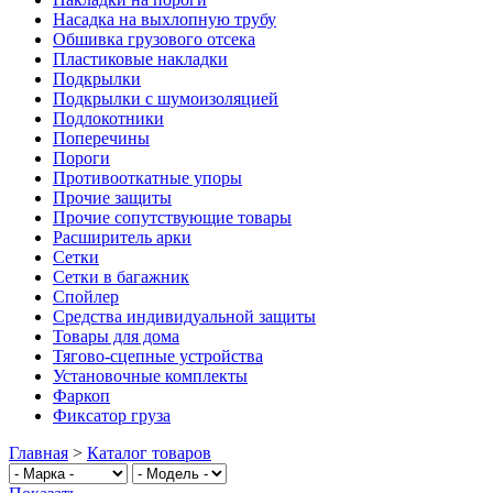
Насадка на выхлопную трубу
Обшивка грузового отсека
Пластиковые накладки
Подкрылки
Подкрылки с шумоизоляцией
Подлокотники
Поперечины
Пороги
Противооткатные упоры
Прочие защиты
Прочие сопутствующие товары
Расширитель арки
Сетки
Сетки в багажник
Спойлер
Средства индивидуальной защиты
Товары для дома
Тягово-сцепные устройства
Установочные комплекты
Фаркоп
Фиксатор груза
Главная
>
Каталог товаров