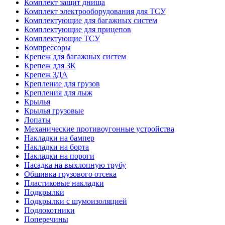
Комплект защит днища
Комплект электрооборудования для ТСУ
Комплектующие для багажных систем
Комплектующие для прицепов
Комплектующие ТСУ
Компрессоры
Крепеж для багажных систем
Крепеж для ЗК
Крепеж ЗДА
Крепление для грузов
Крепления для лыж
Крылья
Крылья грузовые
Лопаты
Механические противоугонные устройства
Накладки на бампер
Накладки на борта
Накладки на пороги
Насадка на выхлопную трубу
Обшивка грузового отсека
Пластиковые накладки
Подкрылки
Подкрылки с шумоизоляцией
Подлокотники
Поперечины