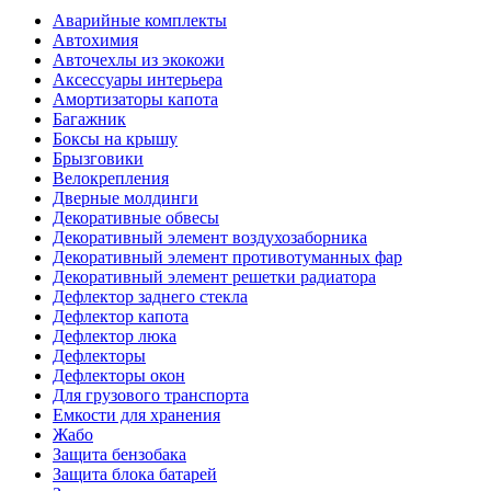
Аварийные комплекты
Автохимия
Авточехлы из экокожи
Аксессуары интерьера
Амортизаторы капота
Багажник
Боксы на крышу
Брызговики
Велокрепления
Дверные молдинги
Декоративные обвесы
Декоративный элемент воздухозаборника
Декоративный элемент противотуманных фар
Декоративный элемент решетки радиатора
Дефлектор заднего стекла
Дефлектор капота
Дефлектор люка
Дефлекторы
Дефлекторы окон
Для грузового транспорта
Емкости для хранения
Жабо
Защита бензобака
Защита блока батарей