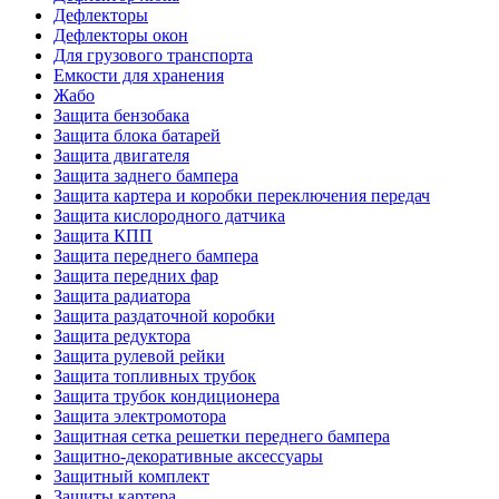
Дефлекторы
Дефлекторы окон
Для грузового транспорта
Емкости для хранения
Жабо
Защита бензобака
Защита блока батарей
Защита двигателя
Защита заднего бампера
Защита картера и коробки переключения передач
Защита кислородного датчика
Защита КПП
Защита переднего бампера
Защита передних фар
Защита радиатора
Защита раздаточной коробки
Защита редуктора
Защита рулевой рейки
Защита топливных трубок
Защита трубок кондиционера
Защита электромотора
Защитная сетка решетки переднего бампера
Защитно-декоративные аксессуары
Защитный комплект
Защиты картера