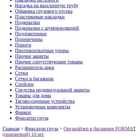
Насадка на выхлопную трубу
Обшивка грузового отсека
Пластиковые накладки
Подкрылки
Подкрылки с шумоизоляцией
Подлокотники
Поперечины
Пороги
Противооткатные упоры
Прочие защиты
Прочие сопутствующие товары
Расширитель арки
Сетки
Сетки в багажник
Спойлер
Средства индивидуальной защиты
Товары для дома
Тягово-сцепные устройства
Установочные комплекты
Фаркоп
Фиксатор груза
Главная
>
Фиксатор груза
>
Органайзер в багажник FORMAT
(оранжевый) 10 шт.