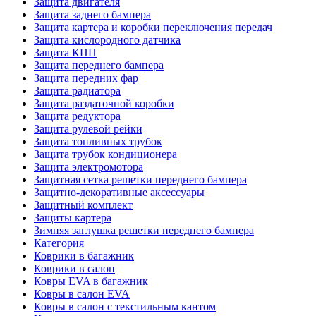
Защита двигателя
Защита заднего бампера
Защита картера и коробки переключения передач
Защита кислородного датчика
Защита КПП
Защита переднего бампера
Защита передних фар
Защита радиатора
Защита раздаточной коробки
Защита редуктора
Защита рулевой рейки
Защита топливных трубок
Защита трубок кондиционера
Защита электромотора
Защитная сетка решетки переднего бампера
Защитно-декоративные аксессуары
Защитный комплект
Защиты картера
Зимняя заглушка решетки переднего бампера
Категория
Коврики в багажник
Коврики в салон
Ковры EVA в багажник
Ковры в салон EVA
Ковры в салон с текстильным кантом