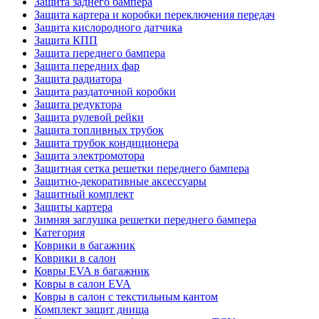
Защита заднего бампера
Защита картера и коробки переключения передач
Защита кислородного датчика
Защита КПП
Защита переднего бампера
Защита передних фар
Защита радиатора
Защита раздаточной коробки
Защита редуктора
Защита рулевой рейки
Защита топливных трубок
Защита трубок кондиционера
Защита электромотора
Защитная сетка решетки переднего бампера
Защитно-декоративные аксессуары
Защитный комплект
Защиты картера
Зимняя заглушка решетки переднего бампера
Категория
Коврики в багажник
Коврики в салон
Ковры EVA в багажник
Ковры в салон EVA
Ковры в салон с текстильным кантом
Комплект защит днища