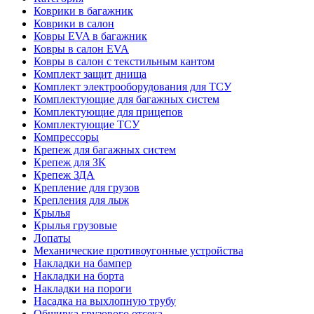
Коврики в багажник
Коврики в салон
Ковры EVA в багажник
Ковры в салон EVA
Ковры в салон с текстильным кантом
Комплект защит днища
Комплект электрооборудования для ТСУ
Комплектующие для багажных систем
Комплектующие для прицепов
Комплектующие ТСУ
Компрессоры
Крепеж для багажных систем
Крепеж для ЗК
Крепеж ЗДА
Крепление для грузов
Крепления для лыж
Крылья
Крылья грузовые
Лопаты
Механические противоугонные устройства
Накладки на бампер
Накладки на борта
Накладки на пороги
Насадка на выхлопную трубу
Обшивка грузового отсека