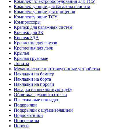
Комплект электрооборудования для ТСУ
Комплектующие для багажных систем
Комплектующие для прицепов
Комплектующие ТСУ
Компрессоры
Крепеж для багажных систем
Крепеж для ЗК
Крепеж ЗДА
Крепление для грузов
Крепления для лыж
Крылья
Крылья грузовые
Лопаты
Механические противоугонные устройства
Накладки на бампер
Накладки на борта
Накладки на пороги
Насадка на выхлопную трубу
Обшивка грузового отсека
Пластиковые накладки
Подкрылки
Подкрылки с шумоизоляцией
Подлокотники
Поперечины
Пороги