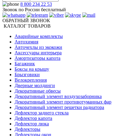
8 800 234 22 53
Звонок по России бесплатный
ОБРАТНЫЙ ЗВОНОК
КАТАЛОГ ТОВАРОВ
Аварийные комплекты
Автохимия
Авточехлы из экокожи
Аксессуары интерьера
Амортизаторы капота
Багажник
Боксы на крышу
Брызговики
Велокрепления
Дверные молдинги
Декоративные обвесы
Декоративный элемент воздухозаборника
Декоративный элемент противотуманных фар
Декоративный элемент решетки радиатора
Дефлектор заднего стекла
Дефлектор капота
Дефлектор люка
Дефлекторы
Дефлекторы окон