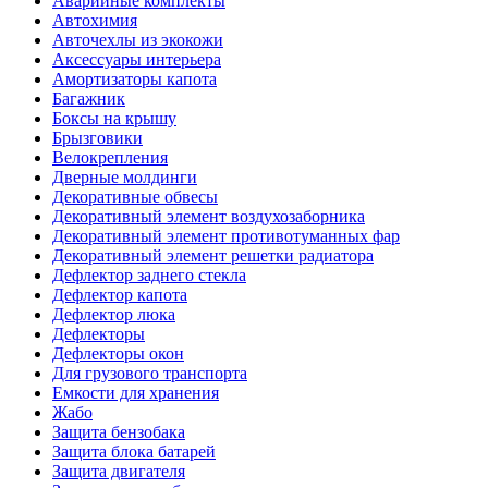
Аварийные комплекты
Автохимия
Авточехлы из экокожи
Аксессуары интерьера
Амортизаторы капота
Багажник
Боксы на крышу
Брызговики
Велокрепления
Дверные молдинги
Декоративные обвесы
Декоративный элемент воздухозаборника
Декоративный элемент противотуманных фар
Декоративный элемент решетки радиатора
Дефлектор заднего стекла
Дефлектор капота
Дефлектор люка
Дефлекторы
Дефлекторы окон
Для грузового транспорта
Емкости для хранения
Жабо
Защита бензобака
Защита блока батарей
Защита двигателя