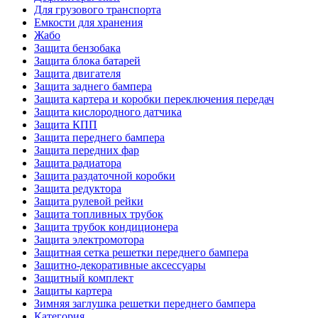
Для грузового транспорта
Емкости для хранения
Жабо
Защита бензобака
Защита блока батарей
Защита двигателя
Защита заднего бампера
Защита картера и коробки переключения передач
Защита кислородного датчика
Защита КПП
Защита переднего бампера
Защита передних фар
Защита радиатора
Защита раздаточной коробки
Защита редуктора
Защита рулевой рейки
Защита топливных трубок
Защита трубок кондиционера
Защита электромотора
Защитная сетка решетки переднего бампера
Защитно-декоративные аксессуары
Защитный комплект
Защиты картера
Зимняя заглушка решетки переднего бампера
Категория