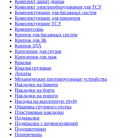
Комплект защит днища
Комплект электрооборудования для ТСУ
Комплектующие для багажных систем
Комплектующие для прицепов
Комплектующие ТСУ
Компрессоры
Крепеж для багажных систем
Крепеж для ЗК
Крепеж ЗДА
Крепление для грузов
Крепления для лыж
Крылья
Крылья грузовые
Лопаты
Механические противоугонные устройства
Накладки на бампер
Накладки на борта
Накладки на пороги
Насадка на выхлопную трубу
Обшивка грузового отсека
Пластиковые накладки
Подкрылки
Подкрылки с шумоизоляцией
Подлокотники
Поперечины