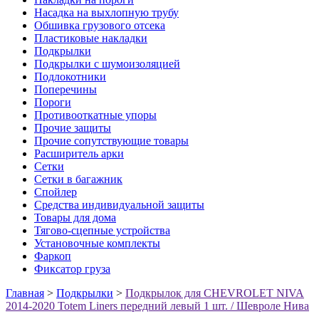
Насадка на выхлопную трубу
Обшивка грузового отсека
Пластиковые накладки
Подкрылки
Подкрылки с шумоизоляцией
Подлокотники
Поперечины
Пороги
Противооткатные упоры
Прочие защиты
Прочие сопутствующие товары
Расширитель арки
Сетки
Сетки в багажник
Спойлер
Средства индивидуальной защиты
Товары для дома
Тягово-сцепные устройства
Установочные комплекты
Фаркоп
Фиксатор груза
Главная
>
Подкрылки
>
Подкрылок для CHEVROLET NIVA
2014-2020 Totem Liners передний левый 1 шт. / Шевроле Нива