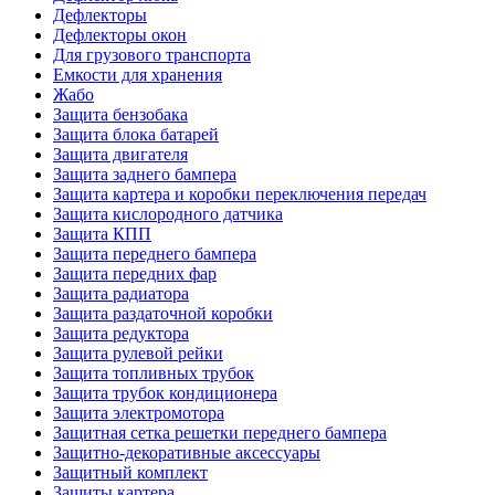
Дефлекторы
Дефлекторы окон
Для грузового транспорта
Емкости для хранения
Жабо
Защита бензобака
Защита блока батарей
Защита двигателя
Защита заднего бампера
Защита картера и коробки переключения передач
Защита кислородного датчика
Защита КПП
Защита переднего бампера
Защита передних фар
Защита радиатора
Защита раздаточной коробки
Защита редуктора
Защита рулевой рейки
Защита топливных трубок
Защита трубок кондиционера
Защита электромотора
Защитная сетка решетки переднего бампера
Защитно-декоративные аксессуары
Защитный комплект
Защиты картера