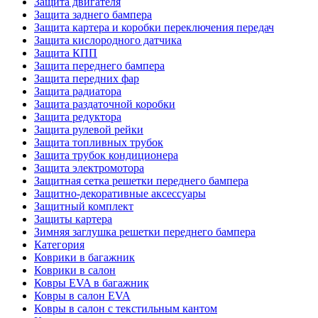
Защита двигателя
Защита заднего бампера
Защита картера и коробки переключения передач
Защита кислородного датчика
Защита КПП
Защита переднего бампера
Защита передних фар
Защита радиатора
Защита раздаточной коробки
Защита редуктора
Защита рулевой рейки
Защита топливных трубок
Защита трубок кондиционера
Защита электромотора
Защитная сетка решетки переднего бампера
Защитно-декоративные аксессуары
Защитный комплект
Защиты картера
Зимняя заглушка решетки переднего бампера
Категория
Коврики в багажник
Коврики в салон
Ковры EVA в багажник
Ковры в салон EVA
Ковры в салон с текстильным кантом