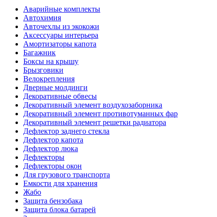
Аварийные комплекты
Автохимия
Авточехлы из экокожи
Аксессуары интерьера
Амортизаторы капота
Багажник
Боксы на крышу
Брызговики
Велокрепления
Дверные молдинги
Декоративные обвесы
Декоративный элемент воздухозаборника
Декоративный элемент противотуманных фар
Декоративный элемент решетки радиатора
Дефлектор заднего стекла
Дефлектор капота
Дефлектор люка
Дефлекторы
Дефлекторы окон
Для грузового транспорта
Емкости для хранения
Жабо
Защита бензобака
Защита блока батарей