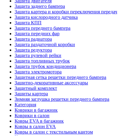
Защита двигателя
Защита заднего бампера
Защита картера и коробки переключения передач
Защита кислородного датчика
Защита КПП
Защита переднего бампера
Защита передних фар
Защита радиатора
Защита раздаточной коробки
Защита редуктора
Защита рулевой рейки
Защита топливных трубок
Защита трубок кондиционера
Защита электромотора
Защитная сетка решетки переднего бампера
Защитно-декоративные аксессуары
Защитный комплект
Защиты картера
Зимняя заглушка решетки переднего бампера
Категория
Коврики в багажник
Коврики в салон
Ковры EVA в багажник
Ковры в салон EVA
Ковры в салон с текстильным кантом