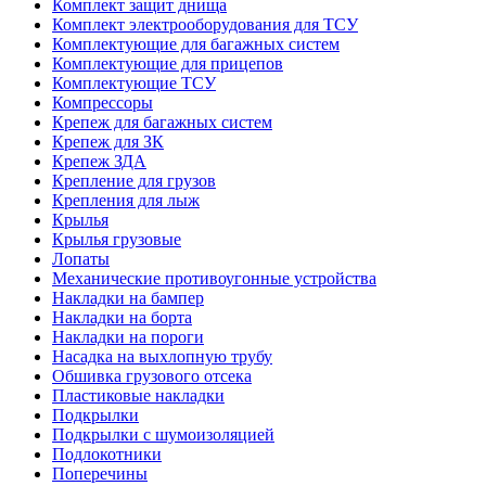
Комплект защит днища
Комплект электрооборудования для ТСУ
Комплектующие для багажных систем
Комплектующие для прицепов
Комплектующие ТСУ
Компрессоры
Крепеж для багажных систем
Крепеж для ЗК
Крепеж ЗДА
Крепление для грузов
Крепления для лыж
Крылья
Крылья грузовые
Лопаты
Механические противоугонные устройства
Накладки на бампер
Накладки на борта
Накладки на пороги
Насадка на выхлопную трубу
Обшивка грузового отсека
Пластиковые накладки
Подкрылки
Подкрылки с шумоизоляцией
Подлокотники
Поперечины