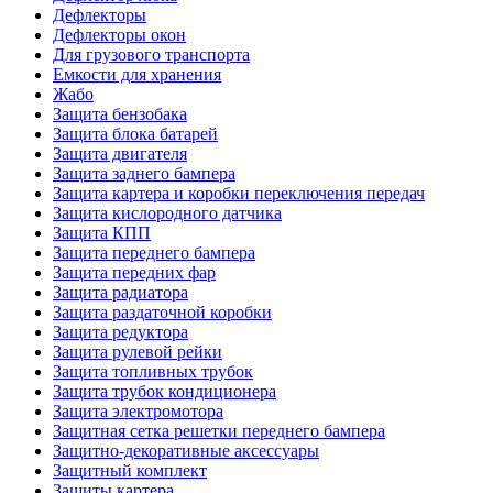
Дефлекторы
Дефлекторы окон
Для грузового транспорта
Емкости для хранения
Жабо
Защита бензобака
Защита блока батарей
Защита двигателя
Защита заднего бампера
Защита картера и коробки переключения передач
Защита кислородного датчика
Защита КПП
Защита переднего бампера
Защита передних фар
Защита радиатора
Защита раздаточной коробки
Защита редуктора
Защита рулевой рейки
Защита топливных трубок
Защита трубок кондиционера
Защита электромотора
Защитная сетка решетки переднего бампера
Защитно-декоративные аксессуары
Защитный комплект
Защиты картера