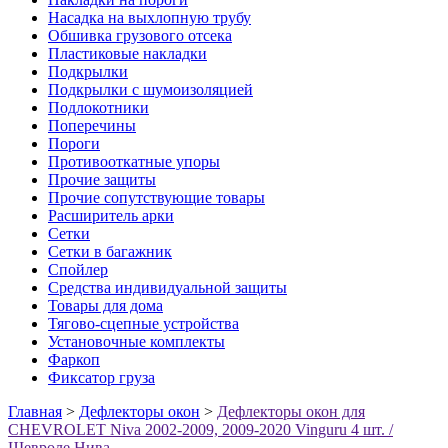
Насадка на выхлопную трубу
Обшивка грузового отсека
Пластиковые накладки
Подкрылки
Подкрылки с шумоизоляцией
Подлокотники
Поперечины
Пороги
Противооткатные упоры
Прочие защиты
Прочие сопутствующие товары
Расширитель арки
Сетки
Сетки в багажник
Спойлер
Средства индивидуальной защиты
Товары для дома
Тягово-сцепные устройства
Установочные комплекты
Фаркоп
Фиксатор груза
Главная
>
Дефлекторы окон
>
Дефлекторы окон для
CHEVROLET Niva 2002-2009, 2009-2020 Vinguru 4 шт. /
Шевроле Нива