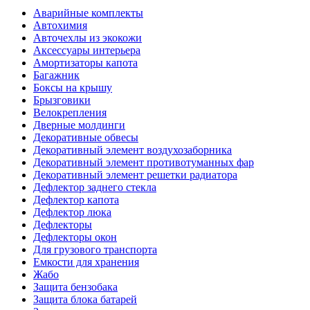
Аварийные комплекты
Автохимия
Авточехлы из экокожи
Аксессуары интерьера
Амортизаторы капота
Багажник
Боксы на крышу
Брызговики
Велокрепления
Дверные молдинги
Декоративные обвесы
Декоративный элемент воздухозаборника
Декоративный элемент противотуманных фар
Декоративный элемент решетки радиатора
Дефлектор заднего стекла
Дефлектор капота
Дефлектор люка
Дефлекторы
Дефлекторы окон
Для грузового транспорта
Емкости для хранения
Жабо
Защита бензобака
Защита блока батарей