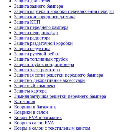
Защита двигателя
Защита заднего бампера
Защита картера и коробки переключения передач
Защита кислородного датчика
Защита КПП
Защита переднего бампера
Защита передних фар
Защита радиатора
Защита раздаточной коробки
Защита редуктора
Защита рулевой рейки
Защита топливных трубок
Защита трубок кондиционера
Защита электромотора
Защитная сетка решетки переднего бампера
Защитно-декоративные аксессуары
Защитный комплект
Защиты картера
Зимняя заглушка решетки переднего бампера
Категория
Коврики в багажник
Коврики в салон
Ковры EVA в багажник
Ковры в салон EVA
Ковры в салон с текстильным кантом