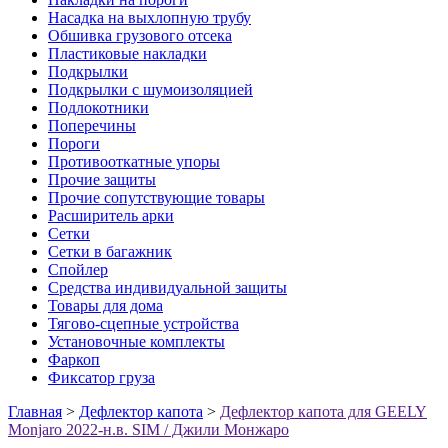
Насадка на выхлопную трубу
Обшивка грузового отсека
Пластиковые накладки
Подкрылки
Подкрылки с шумоизоляцией
Подлокотники
Поперечины
Пороги
Противооткатные упоры
Прочие защиты
Прочие сопутствующие товары
Расширитель арки
Сетки
Сетки в багажник
Спойлер
Средства индивидуальной защиты
Товары для дома
Тягово-сцепные устройства
Установочные комплекты
Фаркоп
Фиксатор груза
Главная
>
Дефлектор капота
>
Дефлектор капота для GEELY
Monjaro 2022-н.в. SIM / Джили Монжаро