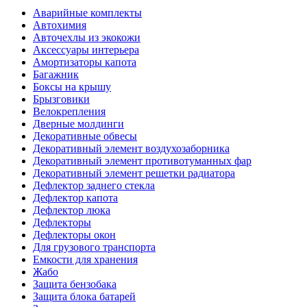
Аварийные комплекты
Автохимия
Авточехлы из экокожи
Аксессуары интерьера
Амортизаторы капота
Багажник
Боксы на крышу
Брызговики
Велокрепления
Дверные молдинги
Декоративные обвесы
Декоративный элемент воздухозаборника
Декоративный элемент противотуманных фар
Декоративный элемент решетки радиатора
Дефлектор заднего стекла
Дефлектор капота
Дефлектор люка
Дефлекторы
Дефлекторы окон
Для грузового транспорта
Емкости для хранения
Жабо
Защита бензобака
Защита блока батарей