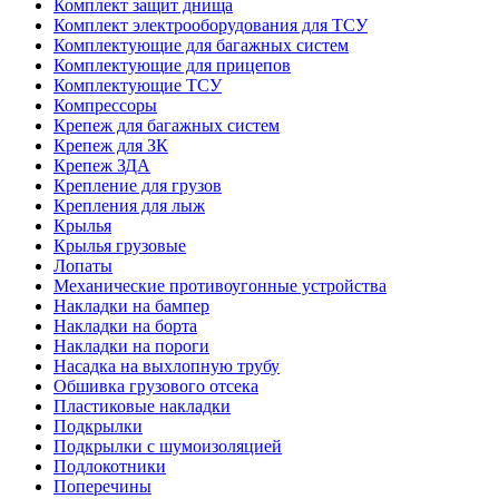
Комплект защит днища
Комплект электрооборудования для ТСУ
Комплектующие для багажных систем
Комплектующие для прицепов
Комплектующие ТСУ
Компрессоры
Крепеж для багажных систем
Крепеж для ЗК
Крепеж ЗДА
Крепление для грузов
Крепления для лыж
Крылья
Крылья грузовые
Лопаты
Механические противоугонные устройства
Накладки на бампер
Накладки на борта
Накладки на пороги
Насадка на выхлопную трубу
Обшивка грузового отсека
Пластиковые накладки
Подкрылки
Подкрылки с шумоизоляцией
Подлокотники
Поперечины