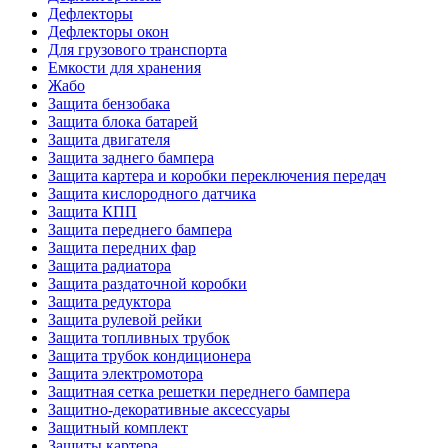
Дефлекторы
Дефлекторы окон
Для грузового транспорта
Емкости для хранения
Жабо
Защита бензобака
Защита блока батарей
Защита двигателя
Защита заднего бампера
Защита картера и коробки переключения передач
Защита кислородного датчика
Защита КПП
Защита переднего бампера
Защита передних фар
Защита радиатора
Защита раздаточной коробки
Защита редуктора
Защита рулевой рейки
Защита топливных трубок
Защита трубок кондиционера
Защита электромотора
Защитная сетка решетки переднего бампера
Защитно-декоративные аксессуары
Защитный комплект
Защиты картера