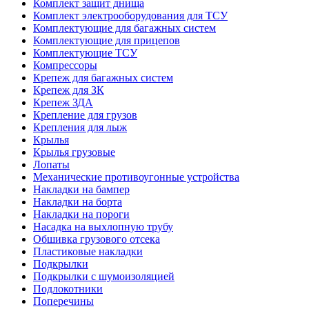
Комплект защит днища
Комплект электрооборудования для ТСУ
Комплектующие для багажных систем
Комплектующие для прицепов
Комплектующие ТСУ
Компрессоры
Крепеж для багажных систем
Крепеж для ЗК
Крепеж ЗДА
Крепление для грузов
Крепления для лыж
Крылья
Крылья грузовые
Лопаты
Механические противоугонные устройства
Накладки на бампер
Накладки на борта
Накладки на пороги
Насадка на выхлопную трубу
Обшивка грузового отсека
Пластиковые накладки
Подкрылки
Подкрылки с шумоизоляцией
Подлокотники
Поперечины