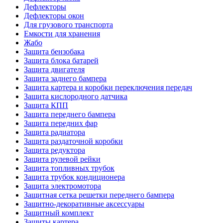
Дефлекторы
Дефлекторы окон
Для грузового транспорта
Емкости для хранения
Жабо
Защита бензобака
Защита блока батарей
Защита двигателя
Защита заднего бампера
Защита картера и коробки переключения передач
Защита кислородного датчика
Защита КПП
Защита переднего бампера
Защита передних фар
Защита радиатора
Защита раздаточной коробки
Защита редуктора
Защита рулевой рейки
Защита топливных трубок
Защита трубок кондиционера
Защита электромотора
Защитная сетка решетки переднего бампера
Защитно-декоративные аксессуары
Защитный комплект
Защиты картера