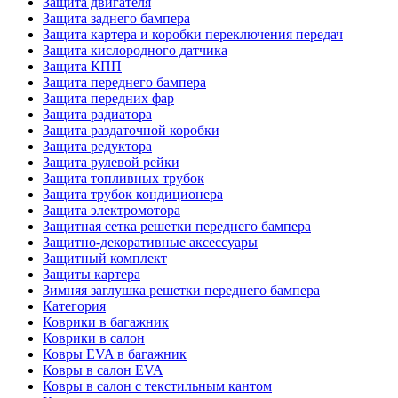
Защита двигателя
Защита заднего бампера
Защита картера и коробки переключения передач
Защита кислородного датчика
Защита КПП
Защита переднего бампера
Защита передних фар
Защита радиатора
Защита раздаточной коробки
Защита редуктора
Защита рулевой рейки
Защита топливных трубок
Защита трубок кондиционера
Защита электромотора
Защитная сетка решетки переднего бампера
Защитно-декоративные аксессуары
Защитный комплект
Защиты картера
Зимняя заглушка решетки переднего бампера
Категория
Коврики в багажник
Коврики в салон
Ковры EVA в багажник
Ковры в салон EVA
Ковры в салон с текстильным кантом