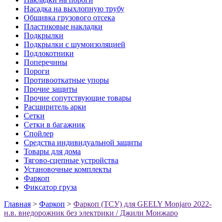
Насадка на выхлопную трубу
Обшивка грузового отсека
Пластиковые накладки
Подкрылки
Подкрылки с шумоизоляцией
Подлокотники
Поперечины
Пороги
Противооткатные упоры
Прочие защиты
Прочие сопутствующие товары
Расширитель арки
Сетки
Сетки в багажник
Спойлер
Средства индивидуальной защиты
Товары для дома
Тягово-сцепные устройства
Установочные комплекты
Фаркоп
Фиксатор груза
Главная
>
Фаркоп
>
Фаркоп (ТСУ) для GEELY Monjaro 2022-
н.в. внедорожник без электрики / Джили Монжаро