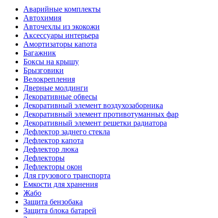
Аварийные комплекты
Автохимия
Авточехлы из экокожи
Аксессуары интерьера
Амортизаторы капота
Багажник
Боксы на крышу
Брызговики
Велокрепления
Дверные молдинги
Декоративные обвесы
Декоративный элемент воздухозаборника
Декоративный элемент противотуманных фар
Декоративный элемент решетки радиатора
Дефлектор заднего стекла
Дефлектор капота
Дефлектор люка
Дефлекторы
Дефлекторы окон
Для грузового транспорта
Емкости для хранения
Жабо
Защита бензобака
Защита блока батарей