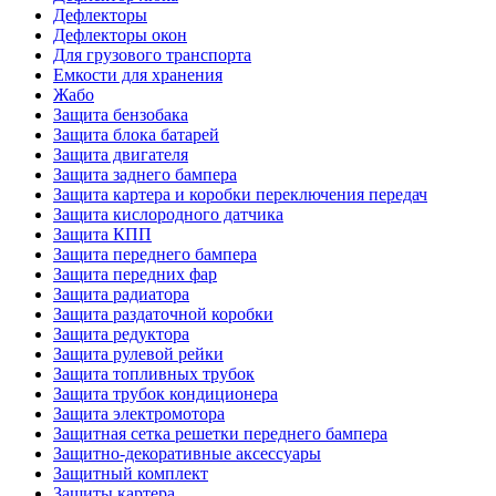
Дефлекторы
Дефлекторы окон
Для грузового транспорта
Емкости для хранения
Жабо
Защита бензобака
Защита блока батарей
Защита двигателя
Защита заднего бампера
Защита картера и коробки переключения передач
Защита кислородного датчика
Защита КПП
Защита переднего бампера
Защита передних фар
Защита радиатора
Защита раздаточной коробки
Защита редуктора
Защита рулевой рейки
Защита топливных трубок
Защита трубок кондиционера
Защита электромотора
Защитная сетка решетки переднего бампера
Защитно-декоративные аксессуары
Защитный комплект
Защиты картера