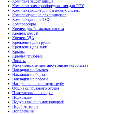
Комплект защит днища
Комплект электрооборудования для ТСУ
Комплектующие для багажных систем
Комплектующие для прицепов
Комплектующие ТСУ
Компрессоры
Крепеж для багажных систем
Крепеж для ЗК
Крепеж ЗДА
Крепление для грузов
Крепления для лыж
Крылья
Крылья грузовые
Лопаты
Механические противоугонные устройства
Накладки на бампер
Накладки на борта
Накладки на пороги
Насадка на выхлопную трубу
Обшивка грузового отсека
Пластиковые накладки
Подкрылки
Подкрылки с шумоизоляцией
Подлокотники
Поперечины