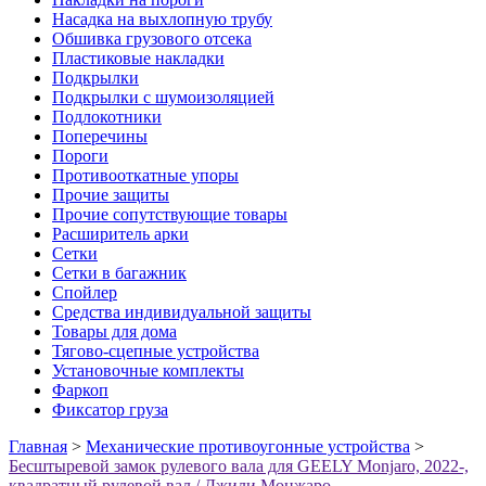
Насадка на выхлопную трубу
Обшивка грузового отсека
Пластиковые накладки
Подкрылки
Подкрылки с шумоизоляцией
Подлокотники
Поперечины
Пороги
Противооткатные упоры
Прочие защиты
Прочие сопутствующие товары
Расширитель арки
Сетки
Сетки в багажник
Спойлер
Средства индивидуальной защиты
Товары для дома
Тягово-сцепные устройства
Установочные комплекты
Фаркоп
Фиксатор груза
Главная
>
Механические противоугонные устройства
>
Бесштыревой замок рулевого вала для GEELY Monjaro, 2022-,
квадратный рулевой вал / Джили Монжаро