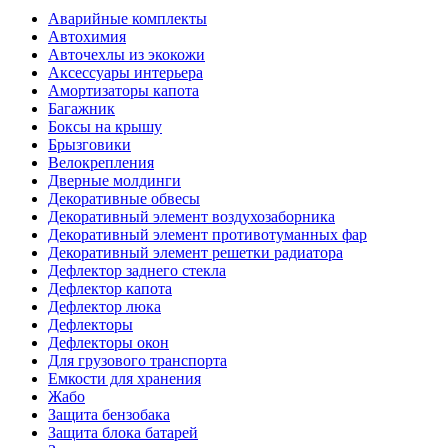
Аварийные комплекты
Автохимия
Авточехлы из экокожи
Аксессуары интерьера
Амортизаторы капота
Багажник
Боксы на крышу
Брызговики
Велокрепления
Дверные молдинги
Декоративные обвесы
Декоративный элемент воздухозаборника
Декоративный элемент противотуманных фар
Декоративный элемент решетки радиатора
Дефлектор заднего стекла
Дефлектор капота
Дефлектор люка
Дефлекторы
Дефлекторы окон
Для грузового транспорта
Емкости для хранения
Жабо
Защита бензобака
Защита блока батарей