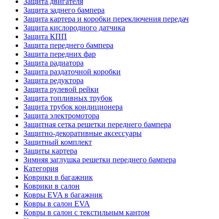
Защита двигателя
Защита заднего бампера
Защита картера и коробки переключения передач
Защита кислородного датчика
Защита КПП
Защита переднего бампера
Защита передних фар
Защита радиатора
Защита раздаточной коробки
Защита редуктора
Защита рулевой рейки
Защита топливных трубок
Защита трубок кондиционера
Защита электромотора
Защитная сетка решетки переднего бампера
Защитно-декоративные аксессуары
Защитный комплект
Защиты картера
Зимняя заглушка решетки переднего бампера
Категория
Коврики в багажник
Коврики в салон
Ковры EVA в багажник
Ковры в салон EVA
Ковры в салон с текстильным кантом