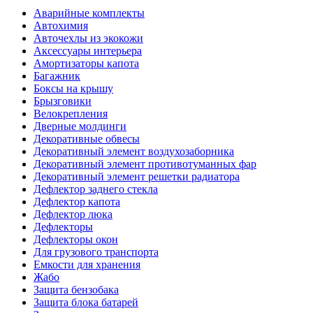
Аварийные комплекты
Автохимия
Авточехлы из экокожи
Аксессуары интерьера
Амортизаторы капота
Багажник
Боксы на крышу
Брызговики
Велокрепления
Дверные молдинги
Декоративные обвесы
Декоративный элемент воздухозаборника
Декоративный элемент противотуманных фар
Декоративный элемент решетки радиатора
Дефлектор заднего стекла
Дефлектор капота
Дефлектор люка
Дефлекторы
Дефлекторы окон
Для грузового транспорта
Емкости для хранения
Жабо
Защита бензобака
Защита блока батарей