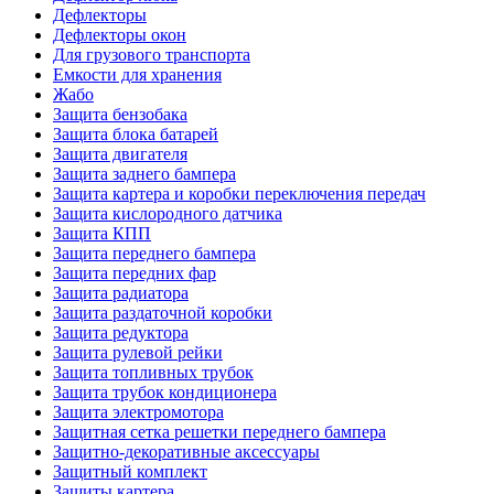
Дефлекторы
Дефлекторы окон
Для грузового транспорта
Емкости для хранения
Жабо
Защита бензобака
Защита блока батарей
Защита двигателя
Защита заднего бампера
Защита картера и коробки переключения передач
Защита кислородного датчика
Защита КПП
Защита переднего бампера
Защита передних фар
Защита радиатора
Защита раздаточной коробки
Защита редуктора
Защита рулевой рейки
Защита топливных трубок
Защита трубок кондиционера
Защита электромотора
Защитная сетка решетки переднего бампера
Защитно-декоративные аксессуары
Защитный комплект
Защиты картера