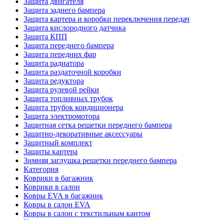
Защита двигателя
Защита заднего бампера
Защита картера и коробки переключения передач
Защита кислородного датчика
Защита КПП
Защита переднего бампера
Защита передних фар
Защита радиатора
Защита раздаточной коробки
Защита редуктора
Защита рулевой рейки
Защита топливных трубок
Защита трубок кондиционера
Защита электромотора
Защитная сетка решетки переднего бампера
Защитно-декоративные аксессуары
Защитный комплект
Защиты картера
Зимняя заглушка решетки переднего бампера
Категория
Коврики в багажник
Коврики в салон
Ковры EVA в багажник
Ковры в салон EVA
Ковры в салон с текстильным кантом