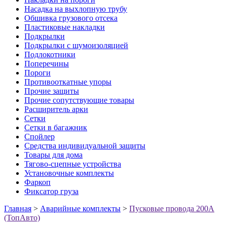
Насадка на выхлопную трубу
Обшивка грузового отсека
Пластиковые накладки
Подкрылки
Подкрылки с шумоизоляцией
Подлокотники
Поперечины
Пороги
Противооткатные упоры
Прочие защиты
Прочие сопутствующие товары
Расширитель арки
Сетки
Сетки в багажник
Спойлер
Средства индивидуальной защиты
Товары для дома
Тягово-сцепные устройства
Установочные комплекты
Фаркоп
Фиксатор груза
Главная
>
Аварийные комплекты
>
Пусковые провода 200А
(ТопАвто)