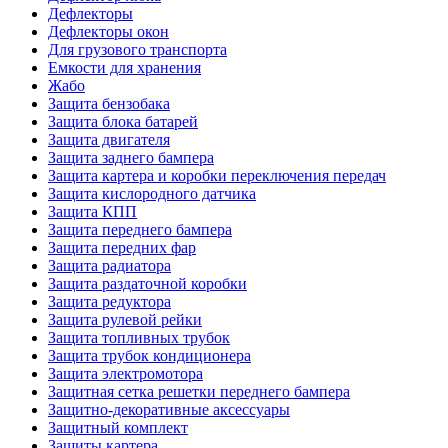
Дефлекторы
Дефлекторы окон
Для грузового транспорта
Емкости для хранения
Жабо
Защита бензобака
Защита блока батарей
Защита двигателя
Защита заднего бампера
Защита картера и коробки переключения передач
Защита кислородного датчика
Защита КПП
Защита переднего бампера
Защита передних фар
Защита радиатора
Защита раздаточной коробки
Защита редуктора
Защита рулевой рейки
Защита топливных трубок
Защита трубок кондиционера
Защита электромотора
Защитная сетка решетки переднего бампера
Защитно-декоративные аксессуары
Защитный комплект
Защиты картера