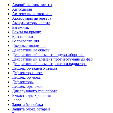
Аварийные комплекты
Автохимия
Авточехлы из экокожи
Аксессуары интерьера
Амортизаторы капота
Багажник
Боксы на крышу
Брызговики
Велокрепления
Дверные молдинги
Декоративные обвесы
Декоративный элемент воздухозаборника
Декоративный элемент противотуманных фар
Декоративный элемент решетки радиатора
Дефлектор заднего стекла
Дефлектор капота
Дефлектор люка
Дефлекторы
Дефлекторы окон
Для грузового транспорта
Емкости для хранения
Жабо
Защита бензобака
Защита блока батарей