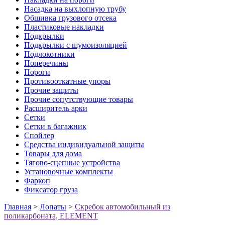
Насадка на выхлопную трубу
Обшивка грузового отсека
Пластиковые накладки
Подкрылки
Подкрылки с шумоизоляцией
Подлокотники
Поперечины
Пороги
Противооткатные упоры
Прочие защиты
Прочие сопутствующие товары
Расширитель арки
Сетки
Сетки в багажник
Спойлер
Средства индивидуальной защиты
Товары для дома
Тягово-сцепные устройства
Установочные комплекты
Фаркоп
Фиксатор груза
Главная
>
Лопаты
>
Скребок автомобильный из
поликарбоната, ELEMENT