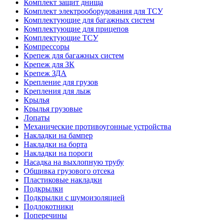
Комплект защит днища
Комплект электрооборудования для ТСУ
Комплектующие для багажных систем
Комплектующие для прицепов
Комплектующие ТСУ
Компрессоры
Крепеж для багажных систем
Крепеж для ЗК
Крепеж ЗДА
Крепление для грузов
Крепления для лыж
Крылья
Крылья грузовые
Лопаты
Механические противоугонные устройства
Накладки на бампер
Накладки на борта
Накладки на пороги
Насадка на выхлопную трубу
Обшивка грузового отсека
Пластиковые накладки
Подкрылки
Подкрылки с шумоизоляцией
Подлокотники
Поперечины