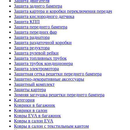
Защита двигателя
Защита заднего бампера
Защита картера и коробки переключения передач
Защита кислородного датчика
Защита КПП
Защита переднего бампера
Защита передних фар
Защита радиатора
Защита раздаточной коробки
Защита редуктора
Защита рулевой рейки
Защита топливных трубок
Защита трубок кондиционера
Защита электромотора
Защитная сетка решетки переднего бампера
Защитно-декоративные аксессуары
Защитный комплект
Защиты картера
Зимняя заглушка решетки переднего бампера
Категория
Коврики в багажник
Коврики в салон
Ковры EVA в багажник
Ковры в салон EVA
Ковры в салон с текстильным кантом