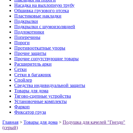
Насадка на выхлопную трубу
Обшивка грузового отсека
Пластиковые накладки
Подкрылки
Подкрылки с шумоизоляцией
Подлокотники
Поперечины
Пороги
Противооткатные упоры
Прочие защиты
Прочие сопутствующие товары
Расширитель арки
Сетки
Сетки в багажник
Спойлер
Средства индивидуальной защиты
Товары для дома
Тягово-сцепные устройства
Установочные комплекты
Фаркоп
Фиксатор груза
Главная
>
Товары для дома
>
Подушка для качелей "Гнездо"
(серый)