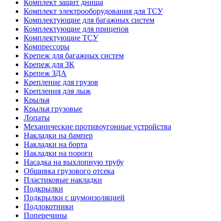
Комплект защит днища
Комплект электрооборудования для ТСУ
Комплектующие для багажных систем
Комплектующие для прицепов
Комплектующие ТСУ
Компрессоры
Крепеж для багажных систем
Крепеж для ЗК
Крепеж ЗДА
Крепление для грузов
Крепления для лыж
Крылья
Крылья грузовые
Лопаты
Механические противоугонные устройства
Накладки на бампер
Накладки на борта
Накладки на пороги
Насадка на выхлопную трубу
Обшивка грузового отсека
Пластиковые накладки
Подкрылки
Подкрылки с шумоизоляцией
Подлокотники
Поперечины