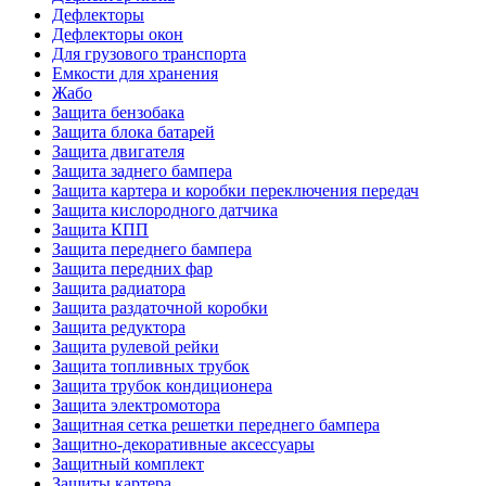
Дефлекторы
Дефлекторы окон
Для грузового транспорта
Емкости для хранения
Жабо
Защита бензобака
Защита блока батарей
Защита двигателя
Защита заднего бампера
Защита картера и коробки переключения передач
Защита кислородного датчика
Защита КПП
Защита переднего бампера
Защита передних фар
Защита радиатора
Защита раздаточной коробки
Защита редуктора
Защита рулевой рейки
Защита топливных трубок
Защита трубок кондиционера
Защита электромотора
Защитная сетка решетки переднего бампера
Защитно-декоративные аксессуары
Защитный комплект
Защиты картера