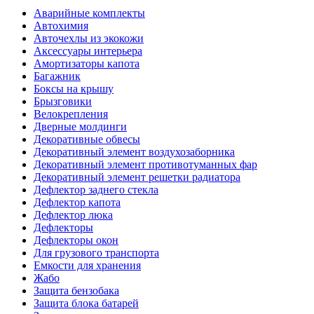
Аварийные комплекты
Автохимия
Авточехлы из экокожи
Аксессуары интерьера
Амортизаторы капота
Багажник
Боксы на крышу
Брызговики
Велокрепления
Дверные молдинги
Декоративные обвесы
Декоративный элемент воздухозаборника
Декоративный элемент противотуманных фар
Декоративный элемент решетки радиатора
Дефлектор заднего стекла
Дефлектор капота
Дефлектор люка
Дефлекторы
Дефлекторы окон
Для грузового транспорта
Емкости для хранения
Жабо
Защита бензобака
Защита блока батарей