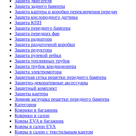
Защита двигателя
Защита заднего бампера
Защита картера и коробки переключения передач
Защита кислородного датчика
Защита КПП
Защита переднего бампера
Защита передних фар
Защита радиатора
Защита раздаточной коробки
Защита редуктора
Защита рулевой рейки
Защита топливных трубок
Защита трубок кондиционера
Защита электромотора
Защитная сетка решетки переднего бампера
Защитно-декоративные аксессуары
Защитный комплект
Защиты картера
Зимняя заглушка решетки переднего бампера
Категория
Коврики в багажник
Коврики в салон
Ковры EVA в багажник
Ковры в салон EVA
Ковры в салон с текстильным кантом