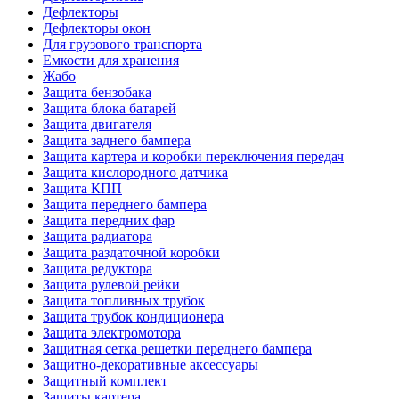
Дефлекторы
Дефлекторы окон
Для грузового транспорта
Емкости для хранения
Жабо
Защита бензобака
Защита блока батарей
Защита двигателя
Защита заднего бампера
Защита картера и коробки переключения передач
Защита кислородного датчика
Защита КПП
Защита переднего бампера
Защита передних фар
Защита радиатора
Защита раздаточной коробки
Защита редуктора
Защита рулевой рейки
Защита топливных трубок
Защита трубок кондиционера
Защита электромотора
Защитная сетка решетки переднего бампера
Защитно-декоративные аксессуары
Защитный комплект
Защиты картера