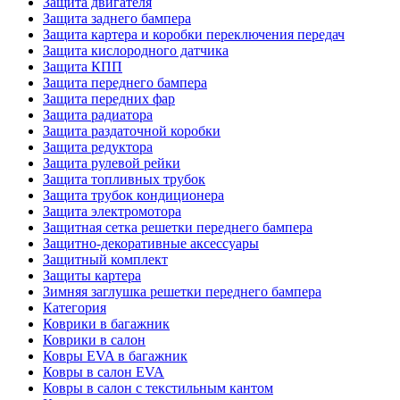
Защита двигателя
Защита заднего бампера
Защита картера и коробки переключения передач
Защита кислородного датчика
Защита КПП
Защита переднего бампера
Защита передних фар
Защита радиатора
Защита раздаточной коробки
Защита редуктора
Защита рулевой рейки
Защита топливных трубок
Защита трубок кондиционера
Защита электромотора
Защитная сетка решетки переднего бампера
Защитно-декоративные аксессуары
Защитный комплект
Защиты картера
Зимняя заглушка решетки переднего бампера
Категория
Коврики в багажник
Коврики в салон
Ковры EVA в багажник
Ковры в салон EVA
Ковры в салон с текстильным кантом