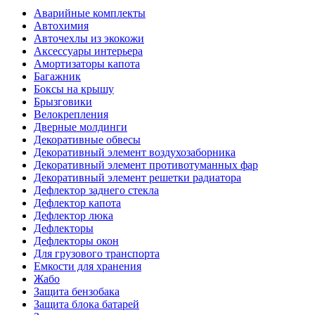
Аварийные комплекты
Автохимия
Авточехлы из экокожи
Аксессуары интерьера
Амортизаторы капота
Багажник
Боксы на крышу
Брызговики
Велокрепления
Дверные молдинги
Декоративные обвесы
Декоративный элемент воздухозаборника
Декоративный элемент противотуманных фар
Декоративный элемент решетки радиатора
Дефлектор заднего стекла
Дефлектор капота
Дефлектор люка
Дефлекторы
Дефлекторы окон
Для грузового транспорта
Емкости для хранения
Жабо
Защита бензобака
Защита блока батарей