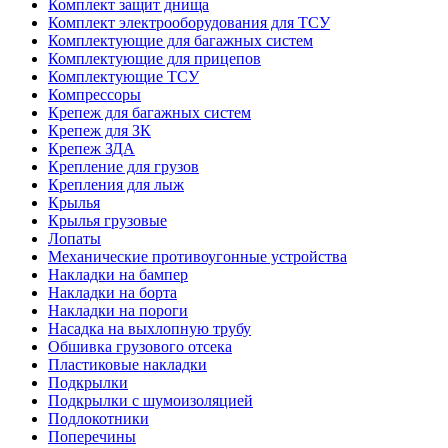
Комплект защит днища
Комплект электрооборудования для ТСУ
Комплектующие для багажных систем
Комплектующие для прицепов
Комплектующие ТСУ
Компрессоры
Крепеж для багажных систем
Крепеж для ЗК
Крепеж ЗДА
Крепление для грузов
Крепления для лыж
Крылья
Крылья грузовые
Лопаты
Механические противоугонные устройства
Накладки на бампер
Накладки на борта
Накладки на пороги
Насадка на выхлопную трубу
Обшивка грузового отсека
Пластиковые накладки
Подкрылки
Подкрылки с шумоизоляцией
Подлокотники
Поперечины