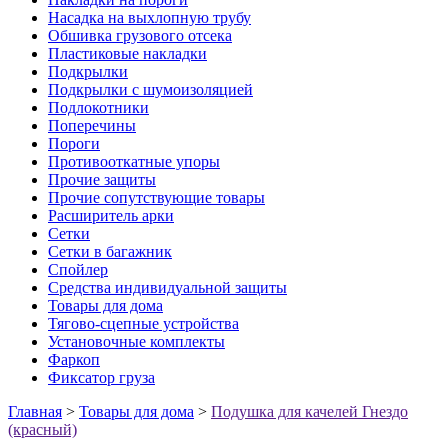
Насадка на выхлопную трубу
Обшивка грузового отсека
Пластиковые накладки
Подкрылки
Подкрылки с шумоизоляцией
Подлокотники
Поперечины
Пороги
Противооткатные упоры
Прочие защиты
Прочие сопутствующие товары
Расширитель арки
Сетки
Сетки в багажник
Спойлер
Средства индивидуальной защиты
Товары для дома
Тягово-сцепные устройства
Установочные комплекты
Фаркоп
Фиксатор груза
Главная
>
Товары для дома
>
Подушка для качелей Гнездо
(красный)