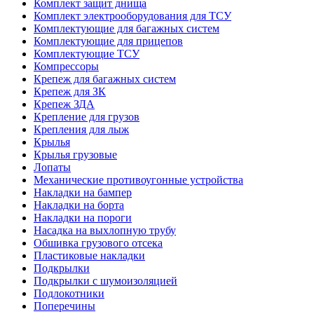
Комплект защит днища
Комплект электрооборудования для ТСУ
Комплектующие для багажных систем
Комплектующие для прицепов
Комплектующие ТСУ
Компрессоры
Крепеж для багажных систем
Крепеж для ЗК
Крепеж ЗДА
Крепление для грузов
Крепления для лыж
Крылья
Крылья грузовые
Лопаты
Механические противоугонные устройства
Накладки на бампер
Накладки на борта
Накладки на пороги
Насадка на выхлопную трубу
Обшивка грузового отсека
Пластиковые накладки
Подкрылки
Подкрылки с шумоизоляцией
Подлокотники
Поперечины