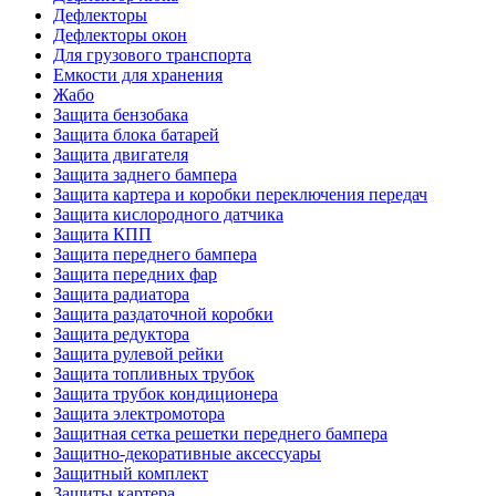
Дефлекторы
Дефлекторы окон
Для грузового транспорта
Емкости для хранения
Жабо
Защита бензобака
Защита блока батарей
Защита двигателя
Защита заднего бампера
Защита картера и коробки переключения передач
Защита кислородного датчика
Защита КПП
Защита переднего бампера
Защита передних фар
Защита радиатора
Защита раздаточной коробки
Защита редуктора
Защита рулевой рейки
Защита топливных трубок
Защита трубок кондиционера
Защита электромотора
Защитная сетка решетки переднего бампера
Защитно-декоративные аксессуары
Защитный комплект
Защиты картера