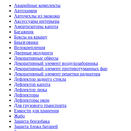
Аварийные комплекты
Автохимия
Авточехлы из экокожи
Аксессуары интерьера
Амортизаторы капота
Багажник
Боксы на крышу
Брызговики
Велокрепления
Дверные молдинги
Декоративные обвесы
Декоративный элемент воздухозаборника
Декоративный элемент противотуманных фар
Декоративный элемент решетки радиатора
Дефлектор заднего стекла
Дефлектор капота
Дефлектор люка
Дефлекторы
Дефлекторы окон
Для грузового транспорта
Емкости для хранения
Жабо
Защита бензобака
Защита блока батарей