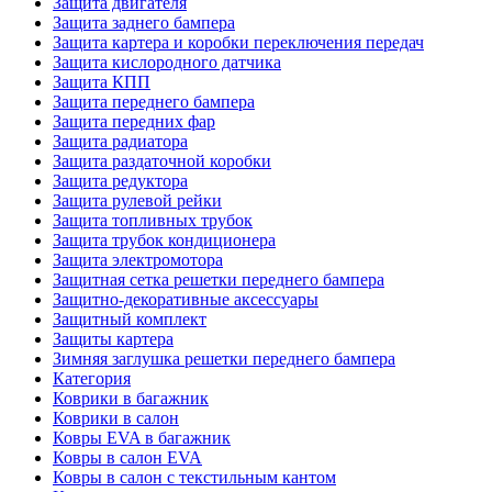
Защита двигателя
Защита заднего бампера
Защита картера и коробки переключения передач
Защита кислородного датчика
Защита КПП
Защита переднего бампера
Защита передних фар
Защита радиатора
Защита раздаточной коробки
Защита редуктора
Защита рулевой рейки
Защита топливных трубок
Защита трубок кондиционера
Защита электромотора
Защитная сетка решетки переднего бампера
Защитно-декоративные аксессуары
Защитный комплект
Защиты картера
Зимняя заглушка решетки переднего бампера
Категория
Коврики в багажник
Коврики в салон
Ковры EVA в багажник
Ковры в салон EVA
Ковры в салон с текстильным кантом