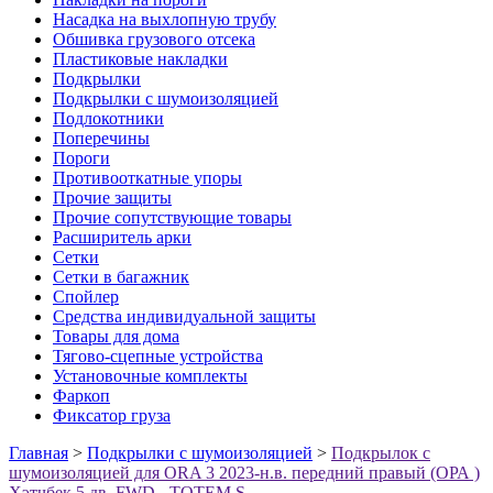
Насадка на выхлопную трубу
Обшивка грузового отсека
Пластиковые накладки
Подкрылки
Подкрылки с шумоизоляцией
Подлокотники
Поперечины
Пороги
Противооткатные упоры
Прочие защиты
Прочие сопутствующие товары
Расширитель арки
Сетки
Сетки в багажник
Спойлер
Средства индивидуальной защиты
Товары для дома
Тягово-сцепные устройства
Установочные комплекты
Фаркоп
Фиксатор груза
Главная
>
Подкрылки с шумоизоляцией
>
Подкрылок с
шумоизоляцией для ORA 3 2023-н.в. передний правый (ОРА )
Хэтчбек 5 дв. FWD - TOTEM.S