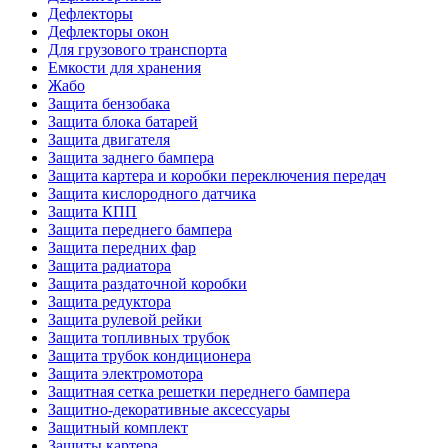
Дефлекторы
Дефлекторы окон
Для грузового транспорта
Емкости для хранения
Жабо
Защита бензобака
Защита блока батарей
Защита двигателя
Защита заднего бампера
Защита картера и коробки переключения передач
Защита кислородного датчика
Защита КПП
Защита переднего бампера
Защита передних фар
Защита радиатора
Защита раздаточной коробки
Защита редуктора
Защита рулевой рейки
Защита топливных трубок
Защита трубок кондиционера
Защита электромотора
Защитная сетка решетки переднего бампера
Защитно-декоративные аксессуары
Защитный комплект
Защиты картера