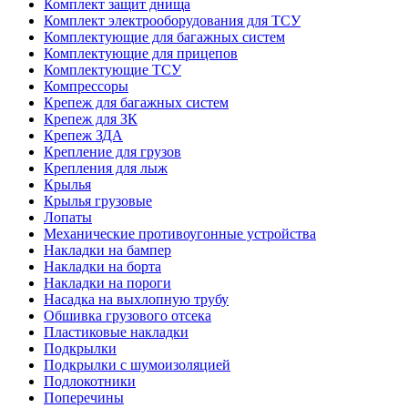
Комплект защит днища
Комплект электрооборудования для ТСУ
Комплектующие для багажных систем
Комплектующие для прицепов
Комплектующие ТСУ
Компрессоры
Крепеж для багажных систем
Крепеж для ЗК
Крепеж ЗДА
Крепление для грузов
Крепления для лыж
Крылья
Крылья грузовые
Лопаты
Механические противоугонные устройства
Накладки на бампер
Накладки на борта
Накладки на пороги
Насадка на выхлопную трубу
Обшивка грузового отсека
Пластиковые накладки
Подкрылки
Подкрылки с шумоизоляцией
Подлокотники
Поперечины