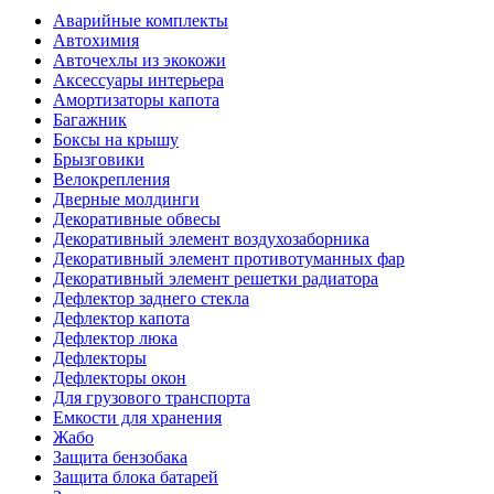
Аварийные комплекты
Автохимия
Авточехлы из экокожи
Аксессуары интерьера
Амортизаторы капота
Багажник
Боксы на крышу
Брызговики
Велокрепления
Дверные молдинги
Декоративные обвесы
Декоративный элемент воздухозаборника
Декоративный элемент противотуманных фар
Декоративный элемент решетки радиатора
Дефлектор заднего стекла
Дефлектор капота
Дефлектор люка
Дефлекторы
Дефлекторы окон
Для грузового транспорта
Емкости для хранения
Жабо
Защита бензобака
Защита блока батарей