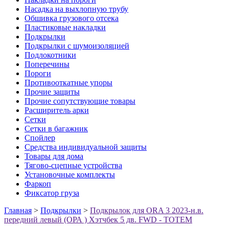
Насадка на выхлопную трубу
Обшивка грузового отсека
Пластиковые накладки
Подкрылки
Подкрылки с шумоизоляцией
Подлокотники
Поперечины
Пороги
Противооткатные упоры
Прочие защиты
Прочие сопутствующие товары
Расширитель арки
Сетки
Сетки в багажник
Спойлер
Средства индивидуальной защиты
Товары для дома
Тягово-сцепные устройства
Установочные комплекты
Фаркоп
Фиксатор груза
Главная
>
Подкрылки
>
Подкрылок для ORA 3 2023-н.в.
передний левый (ОРА ) Хэтчбек 5 дв. FWD - TOTEM