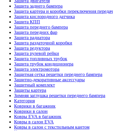
Защита двигателя
Защита заднего бампера
Защита картера и коробки переключения передач
Защита кислородного датчика
Защита КПП
Защита переднего бампера
Защита передних фар
Защита радиатора
Защита раздаточной коробки
Защита редуктора
Защита рулевой рейки
Защита топливных трубок
Защита трубок кондиционера
Защита электромотора
Защитная сетка решетки переднего бампера
Защитно-декоративные аксессуары
Защитный комплект
Защиты картера
Зимняя заглушка решетки переднего бампера
Категория
Коврики в багажник
Коврики в салон
Ковры EVA в багажник
Ковры в салон EVA
Ковры в салон с текстильным кантом