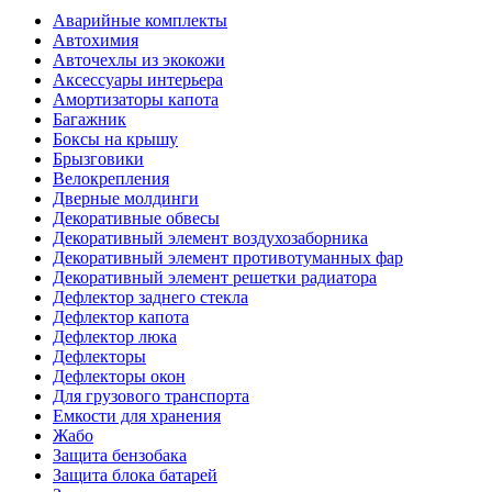
Аварийные комплекты
Автохимия
Авточехлы из экокожи
Аксессуары интерьера
Амортизаторы капота
Багажник
Боксы на крышу
Брызговики
Велокрепления
Дверные молдинги
Декоративные обвесы
Декоративный элемент воздухозаборника
Декоративный элемент противотуманных фар
Декоративный элемент решетки радиатора
Дефлектор заднего стекла
Дефлектор капота
Дефлектор люка
Дефлекторы
Дефлекторы окон
Для грузового транспорта
Емкости для хранения
Жабо
Защита бензобака
Защита блока батарей