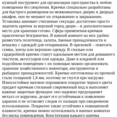
нужный инструмент для организации пространства в любом
помещении без сверления. Крючки специально разработаны
для быстрого размещения на межкомнатных дверях и дверцах
шкафов, они не мешают их открыванию и закрыванию.
Установка занимает считанные секунды: достаточно просто
зацепить крючок за верхний торец двери – и дополнительное
место для хранения готово. Сфера применения крючков
практически безгранична. В ванной комнате на них удобно
разместить полотенца, халаты, банные принадлежности и
вешалку с одеждой для отпаривания. В прихожей – повесить
сумки, зонты или верхнюю одежду. В спальне или
гардеробной крючки станут идеальным местом для домашнего
текстиля, аксессуаров или одежды. Даже в кладовой или
подсобном помещении с их помощью можно организовать
хранение хозяйственного инвентаря, инструментов и
рыбацких принадлежностей. Крючки изготовлены из прочной
стали толщиной 1,8 мм, поэтому не гнутся при нагрузке.
Износостойкое матовое порошковое покрытие черного цвета
придает крючкам стильный современный вид и выполняет
важные защитные функции: оно надежно предохраняет
металл от коррозии, делает его устойчивым к появлению
царапин и не оставляет следов от пальцев при ежедневном
использовании. Покрытие также устойчиво к повышенной
влажности, крючки можно использовать в ванных комнатах
без риска повреждения. Конструкция каждого крючка