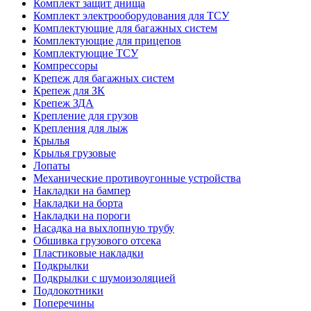
Комплект защит днища
Комплект электрооборудования для ТСУ
Комплектующие для багажных систем
Комплектующие для прицепов
Комплектующие ТСУ
Компрессоры
Крепеж для багажных систем
Крепеж для ЗК
Крепеж ЗДА
Крепление для грузов
Крепления для лыж
Крылья
Крылья грузовые
Лопаты
Механические противоугонные устройства
Накладки на бампер
Накладки на борта
Накладки на пороги
Насадка на выхлопную трубу
Обшивка грузового отсека
Пластиковые накладки
Подкрылки
Подкрылки с шумоизоляцией
Подлокотники
Поперечины