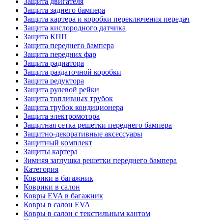
Защита двигателя
Защита заднего бампера
Защита картера и коробки переключения передач
Защита кислородного датчика
Защита КПП
Защита переднего бампера
Защита передних фар
Защита радиатора
Защита раздаточной коробки
Защита редуктора
Защита рулевой рейки
Защита топливных трубок
Защита трубок кондиционера
Защита электромотора
Защитная сетка решетки переднего бампера
Защитно-декоративные аксессуары
Защитный комплект
Защиты картера
Зимняя заглушка решетки переднего бампера
Категория
Коврики в багажник
Коврики в салон
Ковры EVA в багажник
Ковры в салон EVA
Ковры в салон с текстильным кантом