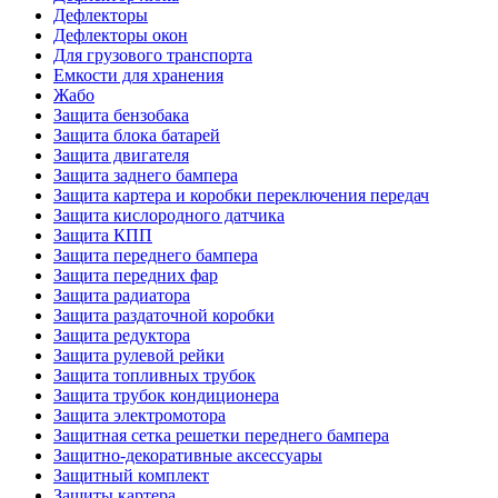
Дефлекторы
Дефлекторы окон
Для грузового транспорта
Емкости для хранения
Жабо
Защита бензобака
Защита блока батарей
Защита двигателя
Защита заднего бампера
Защита картера и коробки переключения передач
Защита кислородного датчика
Защита КПП
Защита переднего бампера
Защита передних фар
Защита радиатора
Защита раздаточной коробки
Защита редуктора
Защита рулевой рейки
Защита топливных трубок
Защита трубок кондиционера
Защита электромотора
Защитная сетка решетки переднего бампера
Защитно-декоративные аксессуары
Защитный комплект
Защиты картера