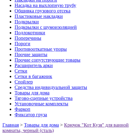
Насадка на выхлопную трубу
Обшивка грузового отсека
Пластиковые накладки
Подкрылки
Подкрылки с шумоизоляцией
Подлокотники
Поперечины
Пороги
Противооткатные упоры
Прочие защиты
Прочие сопутствующие товары
Расширитель арки
Сетки
Сетки в багажник
Спойлер
Средства индивидуальной защиты
Товары для дома
Тягово-сцепные устройства
Установочные комплекты
Фаркоп
Фиксатор груза
Главная
>
Товары для дома
>
Крючок "Кот Кузя" для ванной
комнаты, черный (сталь)