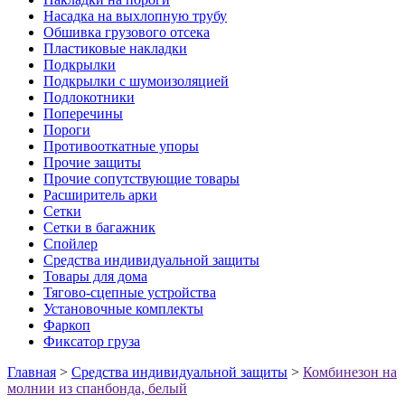
Насадка на выхлопную трубу
Обшивка грузового отсека
Пластиковые накладки
Подкрылки
Подкрылки с шумоизоляцией
Подлокотники
Поперечины
Пороги
Противооткатные упоры
Прочие защиты
Прочие сопутствующие товары
Расширитель арки
Сетки
Сетки в багажник
Спойлер
Средства индивидуальной защиты
Товары для дома
Тягово-сцепные устройства
Установочные комплекты
Фаркоп
Фиксатор груза
Главная
>
Средства индивидуальной защиты
>
Комбинезон на
молнии из спанбонда, белый