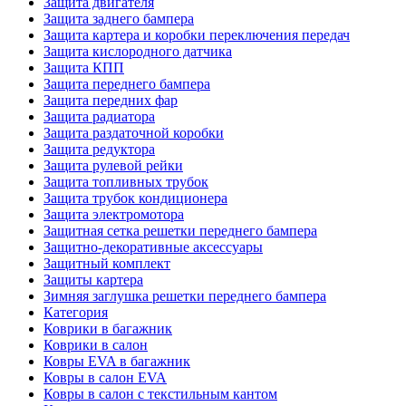
Защита двигателя
Защита заднего бампера
Защита картера и коробки переключения передач
Защита кислородного датчика
Защита КПП
Защита переднего бампера
Защита передних фар
Защита радиатора
Защита раздаточной коробки
Защита редуктора
Защита рулевой рейки
Защита топливных трубок
Защита трубок кондиционера
Защита электромотора
Защитная сетка решетки переднего бампера
Защитно-декоративные аксессуары
Защитный комплект
Защиты картера
Зимняя заглушка решетки переднего бампера
Категория
Коврики в багажник
Коврики в салон
Ковры EVA в багажник
Ковры в салон EVA
Ковры в салон с текстильным кантом