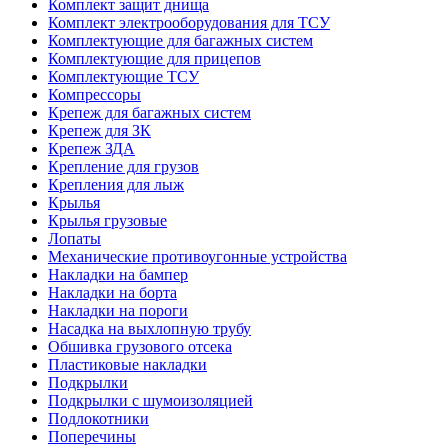
Комплект защит днища
Комплект электрооборудования для ТСУ
Комплектующие для багажных систем
Комплектующие для прицепов
Комплектующие ТСУ
Компрессоры
Крепеж для багажных систем
Крепеж для ЗК
Крепеж ЗДА
Крепление для грузов
Крепления для лыж
Крылья
Крылья грузовые
Лопаты
Механические противоугонные устройства
Накладки на бампер
Накладки на борта
Накладки на пороги
Насадка на выхлопную трубу
Обшивка грузового отсека
Пластиковые накладки
Подкрылки
Подкрылки с шумоизоляцией
Подлокотники
Поперечины