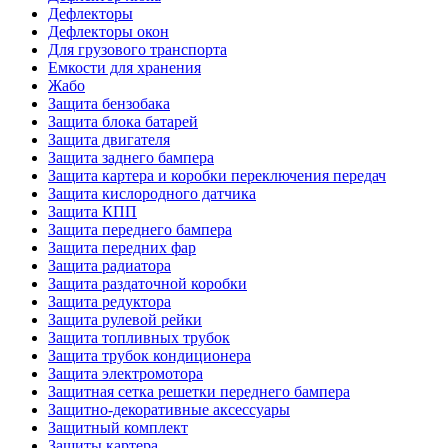
Дефлекторы
Дефлекторы окон
Для грузового транспорта
Емкости для хранения
Жабо
Защита бензобака
Защита блока батарей
Защита двигателя
Защита заднего бампера
Защита картера и коробки переключения передач
Защита кислородного датчика
Защита КПП
Защита переднего бампера
Защита передних фар
Защита радиатора
Защита раздаточной коробки
Защита редуктора
Защита рулевой рейки
Защита топливных трубок
Защита трубок кондиционера
Защита электромотора
Защитная сетка решетки переднего бампера
Защитно-декоративные аксессуары
Защитный комплект
Защиты картера