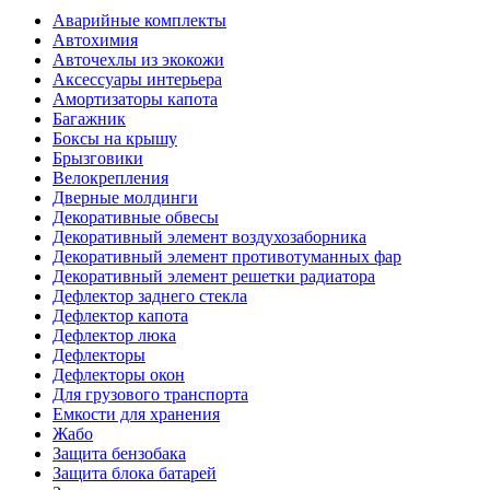
Аварийные комплекты
Автохимия
Авточехлы из экокожи
Аксессуары интерьера
Амортизаторы капота
Багажник
Боксы на крышу
Брызговики
Велокрепления
Дверные молдинги
Декоративные обвесы
Декоративный элемент воздухозаборника
Декоративный элемент противотуманных фар
Декоративный элемент решетки радиатора
Дефлектор заднего стекла
Дефлектор капота
Дефлектор люка
Дефлекторы
Дефлекторы окон
Для грузового транспорта
Емкости для хранения
Жабо
Защита бензобака
Защита блока батарей