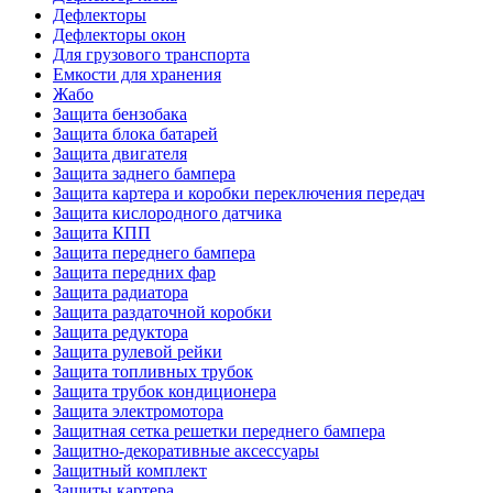
Дефлекторы
Дефлекторы окон
Для грузового транспорта
Емкости для хранения
Жабо
Защита бензобака
Защита блока батарей
Защита двигателя
Защита заднего бампера
Защита картера и коробки переключения передач
Защита кислородного датчика
Защита КПП
Защита переднего бампера
Защита передних фар
Защита радиатора
Защита раздаточной коробки
Защита редуктора
Защита рулевой рейки
Защита топливных трубок
Защита трубок кондиционера
Защита электромотора
Защитная сетка решетки переднего бампера
Защитно-декоративные аксессуары
Защитный комплект
Защиты картера