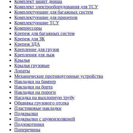
Комплект защит днища
Комплект электрооборудования для ТСУ
Комплектующие для багажных систем
Комплектующие для прицепов
Комплектующие ТСУ
Компрессоры
Крепеж для багажных систем
Крепеж для ЗК
Крепеж ЗДА
Крепление для грузов
Крепления для лыж
Крылья
Крылья грузовые
Лопаты
Механические противоугонные устройства
Накладки на бампер
Накладки на борта
Накладки на пороги
Насадка на выхлопную трубу
Обшивка грузового отсека
Пластиковые накладки
Подкрылки
Подкрылки с шумоизоляцией
Подлокотники
Поперечины