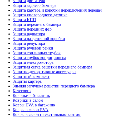
Защита двигателя
Защита заднего бампера
Защита картера и коробки переключения передач
Защита кислородного датчика
Защита КПП
Защита переднего бампера
Защита передних фар
Защита радиатора
Защита раздаточной коробки
Защита редуктора
Защита рулевой рейки
Защита топливных трубок
Защита трубок кондиционера
Защита электромотора
Защитная сетка решетки переднего бампера
Защитно-декоративные аксессуары
Защитный комплект
Защиты картера
Зимняя заглушка решетки переднего бампера
Категория
Коврики в багажник
Коврики в салон
Ковры EVA в багажник
Ковры в салон EVA
Ковры в салон с текстильным кантом