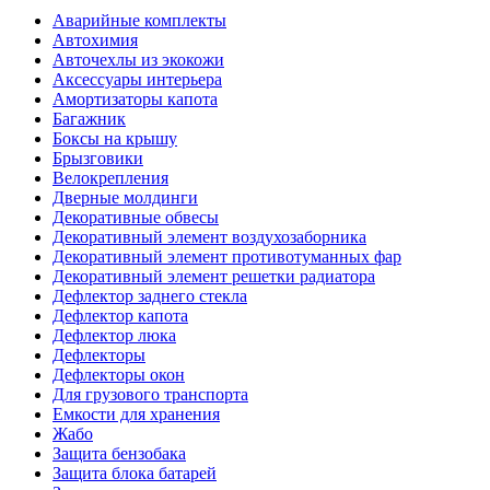
Аварийные комплекты
Автохимия
Авточехлы из экокожи
Аксессуары интерьера
Амортизаторы капота
Багажник
Боксы на крышу
Брызговики
Велокрепления
Дверные молдинги
Декоративные обвесы
Декоративный элемент воздухозаборника
Декоративный элемент противотуманных фар
Декоративный элемент решетки радиатора
Дефлектор заднего стекла
Дефлектор капота
Дефлектор люка
Дефлекторы
Дефлекторы окон
Для грузового транспорта
Емкости для хранения
Жабо
Защита бензобака
Защита блока батарей