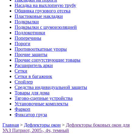
Насадка на выхлопную трубу
Обшивка грузового отсека
Пластиковые накладки
Подкрылки
Подкрылки с шумоизоляцией
Подлокотники
Поперечины
Пороги
Противооткатные упоры
Прочие защиты
Прочие сопутствующие товары
Расширитель арки
Сетки
Сетки в багажник
Спойлер
Средства индивидуальной защиты
Товары для дома
Тягово-сцепные устройства
Установочные комплекты
Фаркоп
Фиксатор груза
Главная
>
Дефлекторы окон
>
Дефлекторы боковых окон для
УАЗ Патриот, 2005-, 4ч, темный