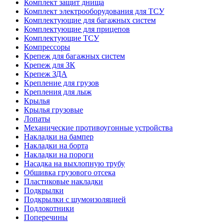
Комплект защит днища
Комплект электрооборудования для ТСУ
Комплектующие для багажных систем
Комплектующие для прицепов
Комплектующие ТСУ
Компрессоры
Крепеж для багажных систем
Крепеж для ЗК
Крепеж ЗДА
Крепление для грузов
Крепления для лыж
Крылья
Крылья грузовые
Лопаты
Механические противоугонные устройства
Накладки на бампер
Накладки на борта
Накладки на пороги
Насадка на выхлопную трубу
Обшивка грузового отсека
Пластиковые накладки
Подкрылки
Подкрылки с шумоизоляцией
Подлокотники
Поперечины