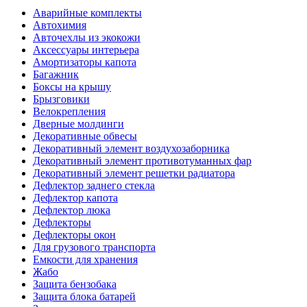
Аварийные комплекты
Автохимия
Авточехлы из экокожи
Аксессуары интерьера
Амортизаторы капота
Багажник
Боксы на крышу
Брызговики
Велокрепления
Дверные молдинги
Декоративные обвесы
Декоративный элемент воздухозаборника
Декоративный элемент противотуманных фар
Декоративный элемент решетки радиатора
Дефлектор заднего стекла
Дефлектор капота
Дефлектор люка
Дефлекторы
Дефлекторы окон
Для грузового транспорта
Емкости для хранения
Жабо
Защита бензобака
Защита блока батарей