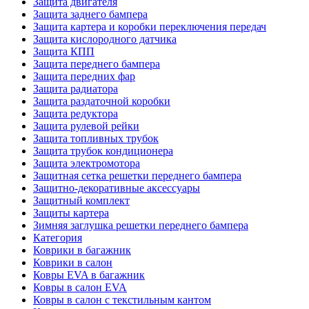
Защита двигателя
Защита заднего бампера
Защита картера и коробки переключения передач
Защита кислородного датчика
Защита КПП
Защита переднего бампера
Защита передних фар
Защита радиатора
Защита раздаточной коробки
Защита редуктора
Защита рулевой рейки
Защита топливных трубок
Защита трубок кондиционера
Защита электромотора
Защитная сетка решетки переднего бампера
Защитно-декоративные аксессуары
Защитный комплект
Защиты картера
Зимняя заглушка решетки переднего бампера
Категория
Коврики в багажник
Коврики в салон
Ковры EVA в багажник
Ковры в салон EVA
Ковры в салон с текстильным кантом