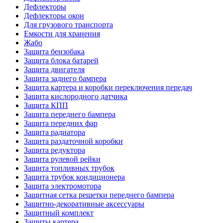
Дефлекторы
Дефлекторы окон
Для грузового транспорта
Емкости для хранения
Жабо
Защита бензобака
Защита блока батарей
Защита двигателя
Защита заднего бампера
Защита картера и коробки переключения передач
Защита кислородного датчика
Защита КПП
Защита переднего бампера
Защита передних фар
Защита радиатора
Защита раздаточной коробки
Защита редуктора
Защита рулевой рейки
Защита топливных трубок
Защита трубок кондиционера
Защита электромотора
Защитная сетка решетки переднего бампера
Защитно-декоративные аксессуары
Защитный комплект
Защиты картера