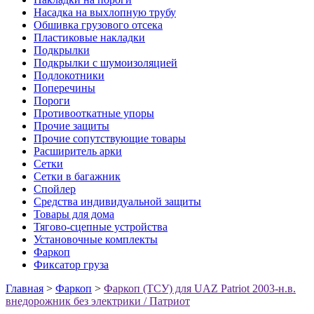
Насадка на выхлопную трубу
Обшивка грузового отсека
Пластиковые накладки
Подкрылки
Подкрылки с шумоизоляцией
Подлокотники
Поперечины
Пороги
Противооткатные упоры
Прочие защиты
Прочие сопутствующие товары
Расширитель арки
Сетки
Сетки в багажник
Спойлер
Средства индивидуальной защиты
Товары для дома
Тягово-сцепные устройства
Установочные комплекты
Фаркоп
Фиксатор груза
Главная
>
Фаркоп
>
Фаркоп (ТСУ) для UAZ Patriot 2003-н.в.
внедорожник без электрики / Патриот