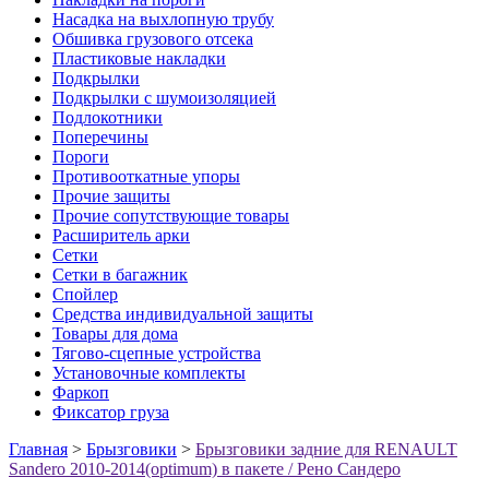
Насадка на выхлопную трубу
Обшивка грузового отсека
Пластиковые накладки
Подкрылки
Подкрылки с шумоизоляцией
Подлокотники
Поперечины
Пороги
Противооткатные упоры
Прочие защиты
Прочие сопутствующие товары
Расширитель арки
Сетки
Сетки в багажник
Спойлер
Средства индивидуальной защиты
Товары для дома
Тягово-сцепные устройства
Установочные комплекты
Фаркоп
Фиксатор груза
Главная
>
Брызговики
>
Брызговики задние для RENAULT
Sandero 2010-2014(optimum) в пакете / Рено Сандеро