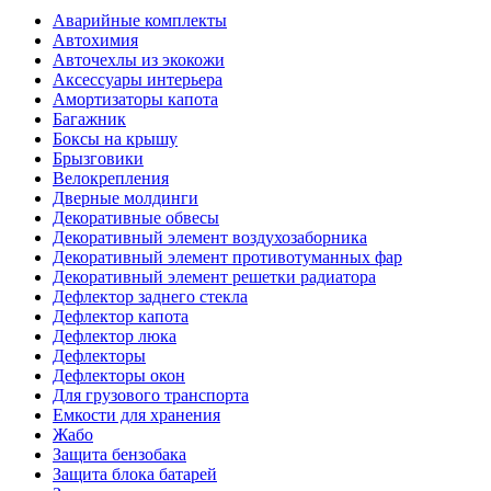
Аварийные комплекты
Автохимия
Авточехлы из экокожи
Аксессуары интерьера
Амортизаторы капота
Багажник
Боксы на крышу
Брызговики
Велокрепления
Дверные молдинги
Декоративные обвесы
Декоративный элемент воздухозаборника
Декоративный элемент противотуманных фар
Декоративный элемент решетки радиатора
Дефлектор заднего стекла
Дефлектор капота
Дефлектор люка
Дефлекторы
Дефлекторы окон
Для грузового транспорта
Емкости для хранения
Жабо
Защита бензобака
Защита блока батарей