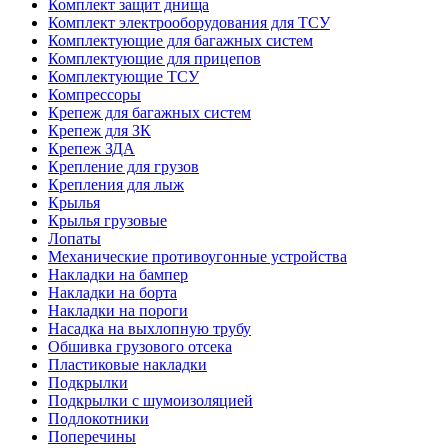
Комплект защит днища
Комплект электрооборудования для ТСУ
Комплектующие для багажных систем
Комплектующие для прицепов
Комплектующие ТСУ
Компрессоры
Крепеж для багажных систем
Крепеж для ЗК
Крепеж ЗДА
Крепление для грузов
Крепления для лыж
Крылья
Крылья грузовые
Лопаты
Механические противоугонные устройства
Накладки на бампер
Накладки на борта
Накладки на пороги
Насадка на выхлопную трубу
Обшивка грузового отсека
Пластиковые накладки
Подкрылки
Подкрылки с шумоизоляцией
Подлокотники
Поперечины