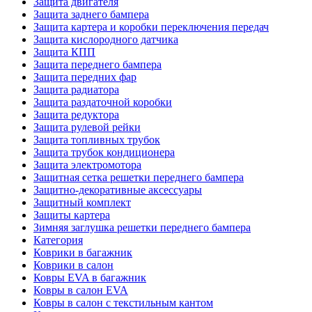
Защита двигателя
Защита заднего бампера
Защита картера и коробки переключения передач
Защита кислородного датчика
Защита КПП
Защита переднего бампера
Защита передних фар
Защита радиатора
Защита раздаточной коробки
Защита редуктора
Защита рулевой рейки
Защита топливных трубок
Защита трубок кондиционера
Защита электромотора
Защитная сетка решетки переднего бампера
Защитно-декоративные аксессуары
Защитный комплект
Защиты картера
Зимняя заглушка решетки переднего бампера
Категория
Коврики в багажник
Коврики в салон
Ковры EVA в багажник
Ковры в салон EVA
Ковры в салон с текстильным кантом