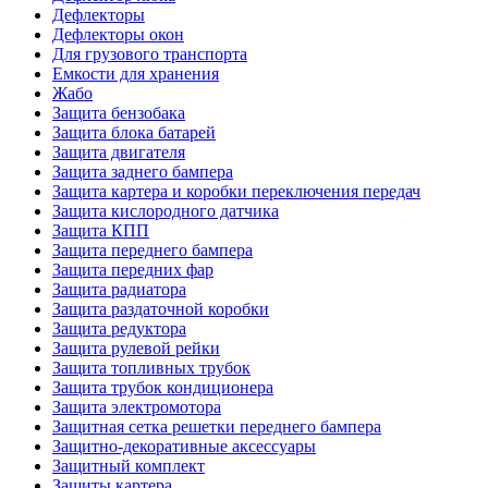
Дефлекторы
Дефлекторы окон
Для грузового транспорта
Емкости для хранения
Жабо
Защита бензобака
Защита блока батарей
Защита двигателя
Защита заднего бампера
Защита картера и коробки переключения передач
Защита кислородного датчика
Защита КПП
Защита переднего бампера
Защита передних фар
Защита радиатора
Защита раздаточной коробки
Защита редуктора
Защита рулевой рейки
Защита топливных трубок
Защита трубок кондиционера
Защита электромотора
Защитная сетка решетки переднего бампера
Защитно-декоративные аксессуары
Защитный комплект
Защиты картера