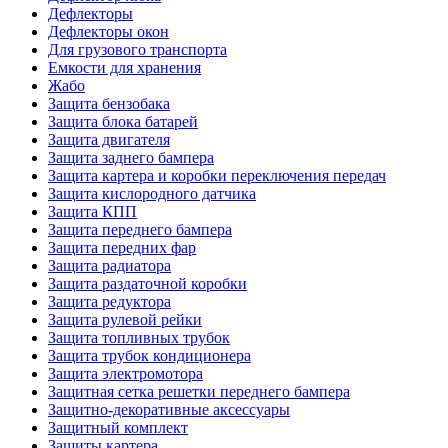
Дефлекторы
Дефлекторы окон
Для грузового транспорта
Емкости для хранения
Жабо
Защита бензобака
Защита блока батарей
Защита двигателя
Защита заднего бампера
Защита картера и коробки переключения передач
Защита кислородного датчика
Защита КПП
Защита переднего бампера
Защита передних фар
Защита радиатора
Защита раздаточной коробки
Защита редуктора
Защита рулевой рейки
Защита топливных трубок
Защита трубок кондиционера
Защита электромотора
Защитная сетка решетки переднего бампера
Защитно-декоративные аксессуары
Защитный комплект
Защиты картера