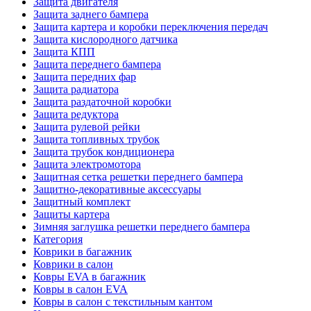
Защита двигателя
Защита заднего бампера
Защита картера и коробки переключения передач
Защита кислородного датчика
Защита КПП
Защита переднего бампера
Защита передних фар
Защита радиатора
Защита раздаточной коробки
Защита редуктора
Защита рулевой рейки
Защита топливных трубок
Защита трубок кондиционера
Защита электромотора
Защитная сетка решетки переднего бампера
Защитно-декоративные аксессуары
Защитный комплект
Защиты картера
Зимняя заглушка решетки переднего бампера
Категория
Коврики в багажник
Коврики в салон
Ковры EVA в багажник
Ковры в салон EVA
Ковры в салон с текстильным кантом