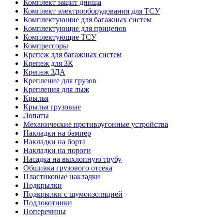
Комплект защит днища
Комплект электрооборудования для ТСУ
Комплектующие для багажных систем
Комплектующие для прицепов
Комплектующие ТСУ
Компрессоры
Крепеж для багажных систем
Крепеж для ЗК
Крепеж ЗДА
Крепление для грузов
Крепления для лыж
Крылья
Крылья грузовые
Лопаты
Механические противоугонные устройства
Накладки на бампер
Накладки на борта
Накладки на пороги
Насадка на выхлопную трубу
Обшивка грузового отсека
Пластиковые накладки
Подкрылки
Подкрылки с шумоизоляцией
Подлокотники
Поперечины