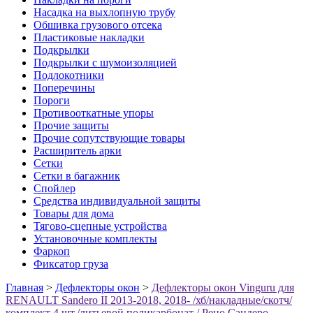
Насадка на выхлопную трубу
Обшивка грузового отсека
Пластиковые накладки
Подкрылки
Подкрылки с шумоизоляцией
Подлокотники
Поперечины
Пороги
Противооткатные упоры
Прочие защиты
Прочие сопутствующие товары
Расширитель арки
Сетки
Сетки в багажник
Спойлер
Средства индивидуальной защиты
Товары для дома
Тягово-сцепные устройства
Установочные комплекты
Фаркоп
Фиксатор груза
Главная
>
Дефлекторы окон
>
Дефлекторы окон Vinguru для
RENAULT Sandero II 2013-2018, 2018- /хб/накладные/скотч/
комплект 4 шт./литьевой поликарбонат / Рено Сандеро