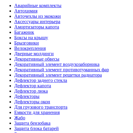
Аварийные комплекты
Автохимия
Авточехлы из экокожи
Аксессуары интерьера
Амортизаторы капота
Багажник
Боксы на крышу
Брызговики
Велокрепления
Дверные молдинги
Декоративные обвесы
Декоративный элемент воздухозаборника
Декоративный элемент противотуманных фар
Декоративный элемент решетки радиатора
Дефлектор заднего стекла
Дефлектор капота
Дефлектор люка
Дефлекторы
Дефлекторы окон
Для грузового транспорта
Емкости для хранения
Жабо
Защита бензобака
Защита блока батарей