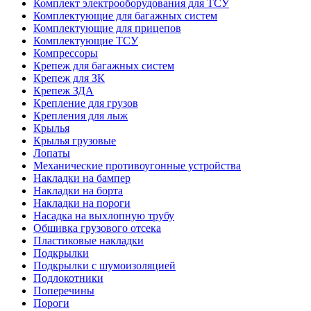
Комплект электрооборудования для ТСУ
Комплектующие для багажных систем
Комплектующие для прицепов
Комплектующие ТСУ
Компрессоры
Крепеж для багажных систем
Крепеж для ЗК
Крепеж ЗДА
Крепление для грузов
Крепления для лыж
Крылья
Крылья грузовые
Лопаты
Механические противоугонные устройства
Накладки на бампер
Накладки на борта
Накладки на пороги
Насадка на выхлопную трубу
Обшивка грузового отсека
Пластиковые накладки
Подкрылки
Подкрылки с шумоизоляцией
Подлокотники
Поперечины
Пороги