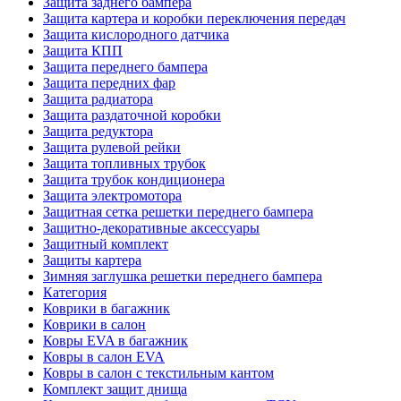
Защита заднего бампера
Защита картера и коробки переключения передач
Защита кислородного датчика
Защита КПП
Защита переднего бампера
Защита передних фар
Защита радиатора
Защита раздаточной коробки
Защита редуктора
Защита рулевой рейки
Защита топливных трубок
Защита трубок кондиционера
Защита электромотора
Защитная сетка решетки переднего бампера
Защитно-декоративные аксессуары
Защитный комплект
Защиты картера
Зимняя заглушка решетки переднего бампера
Категория
Коврики в багажник
Коврики в салон
Ковры EVA в багажник
Ковры в салон EVA
Ковры в салон с текстильным кантом
Комплект защит днища