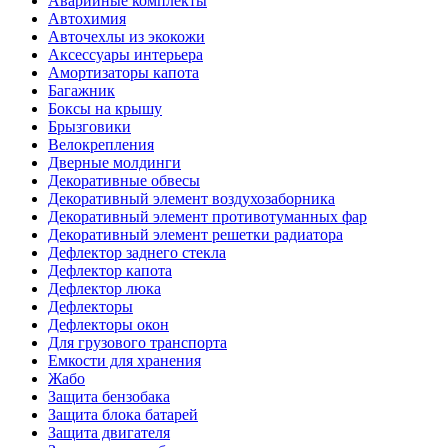
Аварийные комплекты
Автохимия
Авточехлы из экокожи
Аксессуары интерьера
Амортизаторы капота
Багажник
Боксы на крышу
Брызговики
Велокрепления
Дверные молдинги
Декоративные обвесы
Декоративный элемент воздухозаборника
Декоративный элемент противотуманных фар
Декоративный элемент решетки радиатора
Дефлектор заднего стекла
Дефлектор капота
Дефлектор люка
Дефлекторы
Дефлекторы окон
Для грузового транспорта
Емкости для хранения
Жабо
Защита бензобака
Защита блока батарей
Защита двигателя