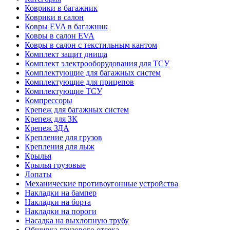
Коврики в багажник
Коврики в салон
Ковры EVA в багажник
Ковры в салон EVA
Ковры в салон с текстильным кантом
Комплект защит днища
Комплект электрооборудования для ТСУ
Комплектующие для багажных систем
Комплектующие для прицепов
Комплектующие ТСУ
Компрессоры
Крепеж для багажных систем
Крепеж для ЗК
Крепеж ЗДА
Крепление для грузов
Крепления для лыж
Крылья
Крылья грузовые
Лопаты
Механические противоугонные устройства
Накладки на бампер
Накладки на борта
Накладки на пороги
Насадка на выхлопную трубу
Обшивка грузового отсека