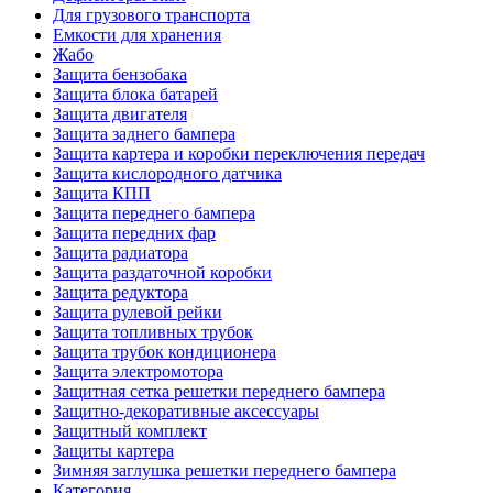
Для грузового транспорта
Емкости для хранения
Жабо
Защита бензобака
Защита блока батарей
Защита двигателя
Защита заднего бампера
Защита картера и коробки переключения передач
Защита кислородного датчика
Защита КПП
Защита переднего бампера
Защита передних фар
Защита радиатора
Защита раздаточной коробки
Защита редуктора
Защита рулевой рейки
Защита топливных трубок
Защита трубок кондиционера
Защита электромотора
Защитная сетка решетки переднего бампера
Защитно-декоративные аксессуары
Защитный комплект
Защиты картера
Зимняя заглушка решетки переднего бампера
Категория