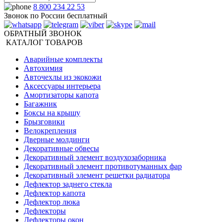
8 800 234 22 53
Звонок по России бесплатный
ОБРАТНЫЙ ЗВОНОК
КАТАЛОГ ТОВАРОВ
Аварийные комплекты
Автохимия
Авточехлы из экокожи
Аксессуары интерьера
Амортизаторы капота
Багажник
Боксы на крышу
Брызговики
Велокрепления
Дверные молдинги
Декоративные обвесы
Декоративный элемент воздухозаборника
Декоративный элемент противотуманных фар
Декоративный элемент решетки радиатора
Дефлектор заднего стекла
Дефлектор капота
Дефлектор люка
Дефлекторы
Дефлекторы окон