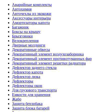
Аварийные комплекты
Автохимия
Авточехлы из экокожи
Аксессуары интерьера
Амортизаторы капота
Багажник
Боксы на крышу
Брызговики
Велокрепления
Дверные молдинги
Декоративные обвесы
Декоративный элемент воздухозаборника
Декоративный элемент противотуманных фар
Декоративный элемент решетки радиатора
Дефлектор заднего стекла
Дефлектор капота
Дефлектор люка
Дефлекторы
Дефлекторы окон
Для грузового транспорта
Емкости для хранения
Жабо
Защита бензобака
Защита блока батарей