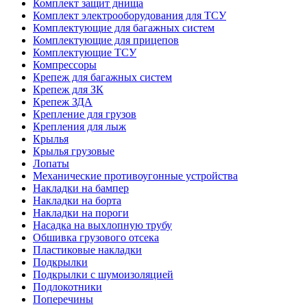
Комплект защит днища
Комплект электрооборудования для ТСУ
Комплектующие для багажных систем
Комплектующие для прицепов
Комплектующие ТСУ
Компрессоры
Крепеж для багажных систем
Крепеж для ЗК
Крепеж ЗДА
Крепление для грузов
Крепления для лыж
Крылья
Крылья грузовые
Лопаты
Механические противоугонные устройства
Накладки на бампер
Накладки на борта
Накладки на пороги
Насадка на выхлопную трубу
Обшивка грузового отсека
Пластиковые накладки
Подкрылки
Подкрылки с шумоизоляцией
Подлокотники
Поперечины