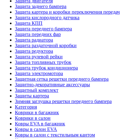
Защита двигателя
Защита заднего бампера
Защита картера и коробки переключения передач
Защита кислородного датчика
Защита КПП
Защита переднего бампера
Защита передних фар
Защита радиатора
Защита раздаточной коробки
Защита редуктора
Защита рулевой рейки
Защита топливных трубок
Защита трубок кондиционера
Защита электромотора
Защитная сетка решетки переднего бампера
Защитно-декоративные аксессуары
Защитный комплект
Защиты картера
Зимняя заглушка решетки переднего бампера
Категория
Коврики в багажник
Коврики в салон
Ковры EVA в багажник
Ковры в салон EVA
Ковры в салон с текстильным кантом