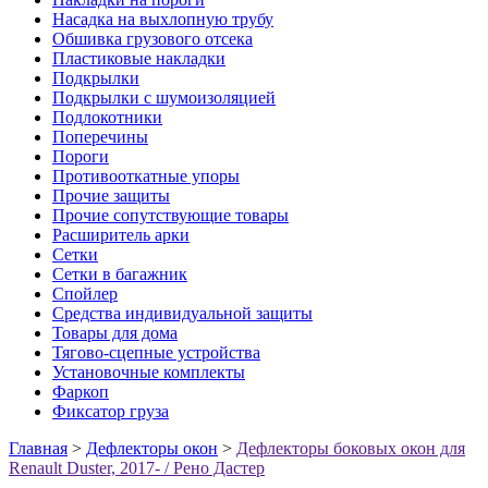
Насадка на выхлопную трубу
Обшивка грузового отсека
Пластиковые накладки
Подкрылки
Подкрылки с шумоизоляцией
Подлокотники
Поперечины
Пороги
Противооткатные упоры
Прочие защиты
Прочие сопутствующие товары
Расширитель арки
Сетки
Сетки в багажник
Спойлер
Средства индивидуальной защиты
Товары для дома
Тягово-сцепные устройства
Установочные комплекты
Фаркоп
Фиксатор груза
Главная
>
Дефлекторы окон
>
Дефлекторы боковых окон для
Renault Duster, 2017- / Рено Дастер