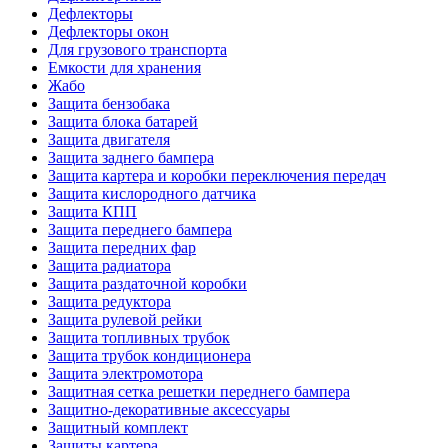
Дефлекторы
Дефлекторы окон
Для грузового транспорта
Емкости для хранения
Жабо
Защита бензобака
Защита блока батарей
Защита двигателя
Защита заднего бампера
Защита картера и коробки переключения передач
Защита кислородного датчика
Защита КПП
Защита переднего бампера
Защита передних фар
Защита радиатора
Защита раздаточной коробки
Защита редуктора
Защита рулевой рейки
Защита топливных трубок
Защита трубок кондиционера
Защита электромотора
Защитная сетка решетки переднего бампера
Защитно-декоративные аксессуары
Защитный комплект
Защиты картера