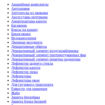
Аварийные комплекты
Автохимия
Авточехлы из экокожи
Аксессуары интерьера
Амортизаторы капота
Багажник
Боксы на крышу
Брызговики
Велокрепления
Дверные молдинги
Декоративные обвесы
Декоративный элемент воздухозаборника
Декоративный элемент противотуманных фар
Декоративный элемент решетки радиатора
Дефлектор заднего стекла
Дефлектор капота
Дефлектор люка
Дефлекторы
Дефлекторы окон
Для грузового транспорта
Емкости для хранения
Жабо
Защита бензобака
Защита блока батарей