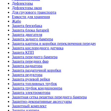
Дефлекторы
Дефлекторы окон
Для грузового транспорта
Емкости для хранения
Жабо
Защита бензобака
Защита блока батарей
Защита двигателя
Защита заднего бампера
Защита картера и коробки переключения передач
Защита кислородного датчика
Защита КПП
Защита переднего бампера
Защита передних фар
Защита радиатора
Защита раздаточной коробки
Защита редуктора
Защита рулевой рейки
Защита топливных трубок
Защита трубок кондиционера
Защита электромотора
Защитная сетка решетки переднего бампера
Защитно-декоративные аксессуары
Защитный комплект
Защиты картера