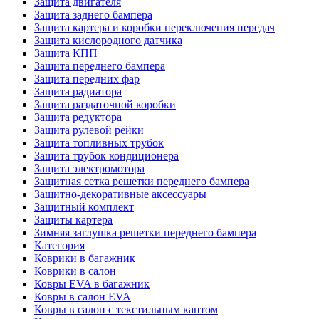
Защита двигателя
Защита заднего бампера
Защита картера и коробки переключения передач
Защита кислородного датчика
Защита КПП
Защита переднего бампера
Защита передних фар
Защита радиатора
Защита раздаточной коробки
Защита редуктора
Защита рулевой рейки
Защита топливных трубок
Защита трубок кондиционера
Защита электромотора
Защитная сетка решетки переднего бампера
Защитно-декоративные аксессуары
Защитный комплект
Защиты картера
Зимняя заглушка решетки переднего бампера
Категория
Коврики в багажник
Коврики в салон
Ковры EVA в багажник
Ковры в салон EVA
Ковры в салон с текстильным кантом