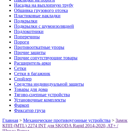
Насадка на выхлопную трубу
Обшивка грузового отсека
Пластиковые накладки
Подкрылки
Подкрылки с шумоизоляцией
Подлокотники
Поперечины
Пороги
Противооткатные упоры
Прочие защиты
Прочие сопутствующие товары
Расширитель арки
Сетки
Сетки в багажник
Спойлер
Средства индивидуальной защиты
Товары для дома
Тягово-сцепные устройства
Установочные комплекты
Фаркоп
Фиксатор груза
Главная
>
Механические противоугонные устройства
>
Замок
КПП (MTL) 2274 INT для SKODA Rapid 2014-2020, AT+ /
Шкода Рапид