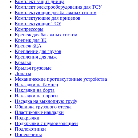
Комплект защит днища
Комплект электрооборудования для ТСУ
Комплектующие для багажных систем
Комплектующие для прицепов
Комплектующие ТСУ
Компрессоры
Крепеж для багажных систем
Крепеж для ЗК
Крепеж ЗДА
Крепление для грузов
Крепления для лыж
Крылья
Крылья грузовые
Лопаты
Механические противоугонные устройства
Накладки на бампер
Накладки на борта
Накладки на пороги
Насадка на выхлопную трубу
Обшивка грузового отсека
Пластиковые накладки
Подкрылки
Подкрылки с шумоизоляцией
Подлокотники
Поперечины