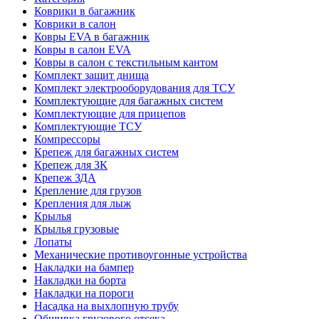
Коврики в багажник
Коврики в салон
Ковры EVA в багажник
Ковры в салон EVA
Ковры в салон с текстильным кантом
Комплект защит днища
Комплект электрооборудования для ТСУ
Комплектующие для багажных систем
Комплектующие для прицепов
Комплектующие ТСУ
Компрессоры
Крепеж для багажных систем
Крепеж для ЗК
Крепеж ЗДА
Крепление для грузов
Крепления для лыж
Крылья
Крылья грузовые
Лопаты
Механические противоугонные устройства
Накладки на бампер
Накладки на борта
Накладки на пороги
Насадка на выхлопную трубу
Обшивка грузового отсека