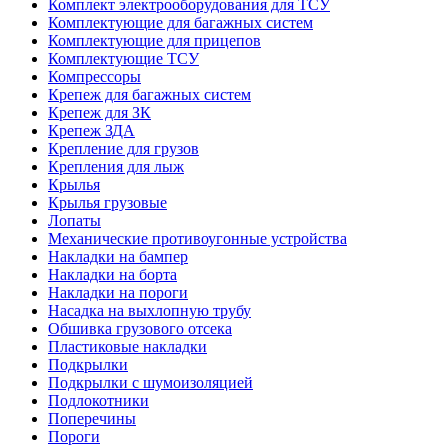
Комплект электрооборудования для ТСУ
Комплектующие для багажных систем
Комплектующие для прицепов
Комплектующие ТСУ
Компрессоры
Крепеж для багажных систем
Крепеж для ЗК
Крепеж ЗДА
Крепление для грузов
Крепления для лыж
Крылья
Крылья грузовые
Лопаты
Механические противоугонные устройства
Накладки на бампер
Накладки на борта
Накладки на пороги
Насадка на выхлопную трубу
Обшивка грузового отсека
Пластиковые накладки
Подкрылки
Подкрылки с шумоизоляцией
Подлокотники
Поперечины
Пороги