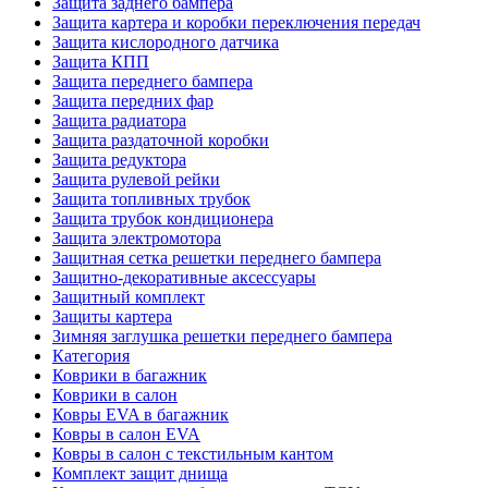
Защита заднего бампера
Защита картера и коробки переключения передач
Защита кислородного датчика
Защита КПП
Защита переднего бампера
Защита передних фар
Защита радиатора
Защита раздаточной коробки
Защита редуктора
Защита рулевой рейки
Защита топливных трубок
Защита трубок кондиционера
Защита электромотора
Защитная сетка решетки переднего бампера
Защитно-декоративные аксессуары
Защитный комплект
Защиты картера
Зимняя заглушка решетки переднего бампера
Категория
Коврики в багажник
Коврики в салон
Ковры EVA в багажник
Ковры в салон EVA
Ковры в салон с текстильным кантом
Комплект защит днища