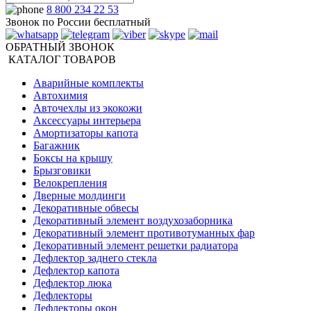
8 800 234 22 53
Звонок по России бесплатный
ОБРАТНЫЙ ЗВОНОК
КАТАЛОГ ТОВАРОВ
Аварийные комплекты
Автохимия
Авточехлы из экокожи
Аксессуары интерьера
Амортизаторы капота
Багажник
Боксы на крышу
Брызговики
Велокрепления
Дверные молдинги
Декоративные обвесы
Декоративный элемент воздухозаборника
Декоративный элемент противотуманных фар
Декоративный элемент решетки радиатора
Дефлектор заднего стекла
Дефлектор капота
Дефлектор люка
Дефлекторы
Дефлекторы окон