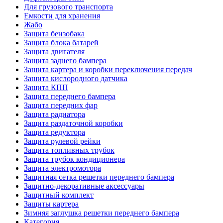
Для грузового транспорта
Емкости для хранения
Жабо
Защита бензобака
Защита блока батарей
Защита двигателя
Защита заднего бампера
Защита картера и коробки переключения передач
Защита кислородного датчика
Защита КПП
Защита переднего бампера
Защита передних фар
Защита радиатора
Защита раздаточной коробки
Защита редуктора
Защита рулевой рейки
Защита топливных трубок
Защита трубок кондиционера
Защита электромотора
Защитная сетка решетки переднего бампера
Защитно-декоративные аксессуары
Защитный комплект
Защиты картера
Зимняя заглушка решетки переднего бампера
Категория