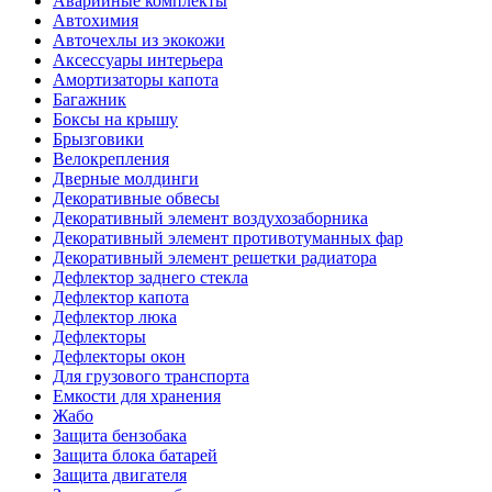
Аварийные комплекты
Автохимия
Авточехлы из экокожи
Аксессуары интерьера
Амортизаторы капота
Багажник
Боксы на крышу
Брызговики
Велокрепления
Дверные молдинги
Декоративные обвесы
Декоративный элемент воздухозаборника
Декоративный элемент противотуманных фар
Декоративный элемент решетки радиатора
Дефлектор заднего стекла
Дефлектор капота
Дефлектор люка
Дефлекторы
Дефлекторы окон
Для грузового транспорта
Емкости для хранения
Жабо
Защита бензобака
Защита блока батарей
Защита двигателя