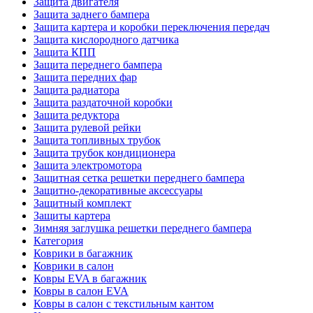
Защита двигателя
Защита заднего бампера
Защита картера и коробки переключения передач
Защита кислородного датчика
Защита КПП
Защита переднего бампера
Защита передних фар
Защита радиатора
Защита раздаточной коробки
Защита редуктора
Защита рулевой рейки
Защита топливных трубок
Защита трубок кондиционера
Защита электромотора
Защитная сетка решетки переднего бампера
Защитно-декоративные аксессуары
Защитный комплект
Защиты картера
Зимняя заглушка решетки переднего бампера
Категория
Коврики в багажник
Коврики в салон
Ковры EVA в багажник
Ковры в салон EVA
Ковры в салон с текстильным кантом