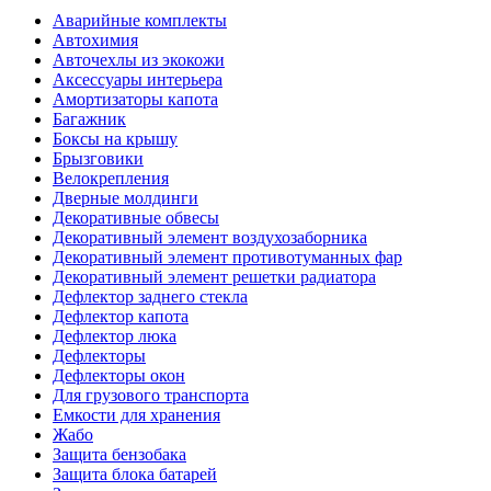
Аварийные комплекты
Автохимия
Авточехлы из экокожи
Аксессуары интерьера
Амортизаторы капота
Багажник
Боксы на крышу
Брызговики
Велокрепления
Дверные молдинги
Декоративные обвесы
Декоративный элемент воздухозаборника
Декоративный элемент противотуманных фар
Декоративный элемент решетки радиатора
Дефлектор заднего стекла
Дефлектор капота
Дефлектор люка
Дефлекторы
Дефлекторы окон
Для грузового транспорта
Емкости для хранения
Жабо
Защита бензобака
Защита блока батарей