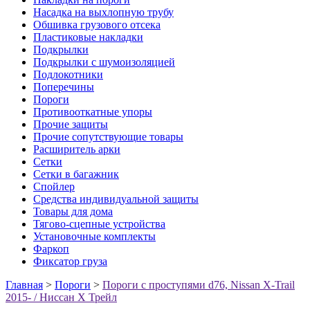
Насадка на выхлопную трубу
Обшивка грузового отсека
Пластиковые накладки
Подкрылки
Подкрылки с шумоизоляцией
Подлокотники
Поперечины
Пороги
Противооткатные упоры
Прочие защиты
Прочие сопутствующие товары
Расширитель арки
Сетки
Сетки в багажник
Спойлер
Средства индивидуальной защиты
Товары для дома
Тягово-сцепные устройства
Установочные комплекты
Фаркоп
Фиксатор груза
Главная
>
Пороги
>
Пороги с проступями d76, Nissan X-Trail
2015- / Ниссан Х Трейл