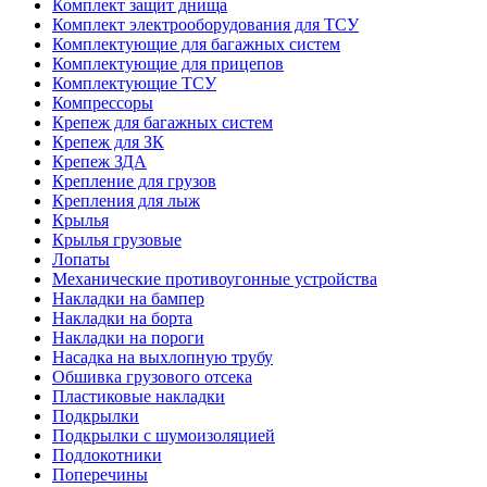
Комплект защит днища
Комплект электрооборудования для ТСУ
Комплектующие для багажных систем
Комплектующие для прицепов
Комплектующие ТСУ
Компрессоры
Крепеж для багажных систем
Крепеж для ЗК
Крепеж ЗДА
Крепление для грузов
Крепления для лыж
Крылья
Крылья грузовые
Лопаты
Механические противоугонные устройства
Накладки на бампер
Накладки на борта
Накладки на пороги
Насадка на выхлопную трубу
Обшивка грузового отсека
Пластиковые накладки
Подкрылки
Подкрылки с шумоизоляцией
Подлокотники
Поперечины