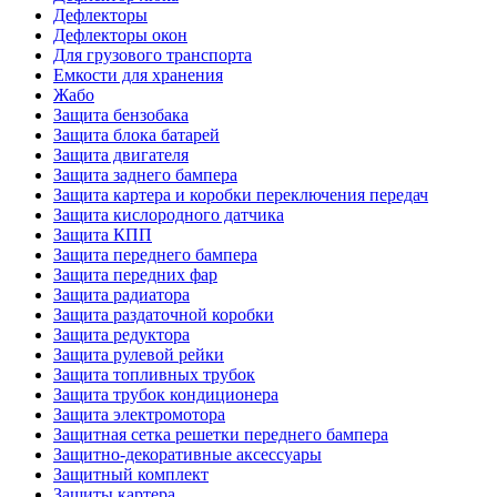
Дефлекторы
Дефлекторы окон
Для грузового транспорта
Емкости для хранения
Жабо
Защита бензобака
Защита блока батарей
Защита двигателя
Защита заднего бампера
Защита картера и коробки переключения передач
Защита кислородного датчика
Защита КПП
Защита переднего бампера
Защита передних фар
Защита радиатора
Защита раздаточной коробки
Защита редуктора
Защита рулевой рейки
Защита топливных трубок
Защита трубок кондиционера
Защита электромотора
Защитная сетка решетки переднего бампера
Защитно-декоративные аксессуары
Защитный комплект
Защиты картера