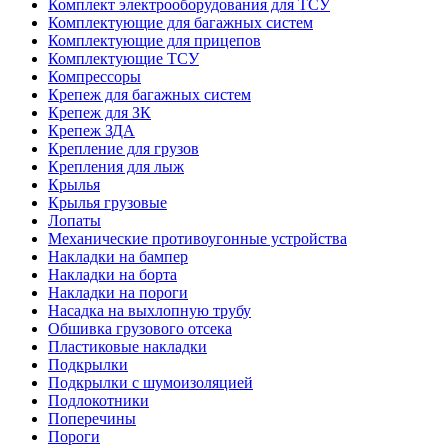
Комплект электрооборудования для ТСУ
Комплектующие для багажных систем
Комплектующие для прицепов
Комплектующие ТСУ
Компрессоры
Крепеж для багажных систем
Крепеж для ЗК
Крепеж ЗДА
Крепление для грузов
Крепления для лыж
Крылья
Крылья грузовые
Лопаты
Механические противоугонные устройства
Накладки на бампер
Накладки на борта
Накладки на пороги
Насадка на выхлопную трубу
Обшивка грузового отсека
Пластиковые накладки
Подкрылки
Подкрылки с шумоизоляцией
Подлокотники
Поперечины
Пороги