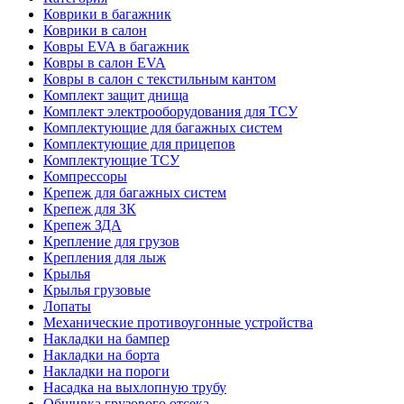
Коврики в багажник
Коврики в салон
Ковры EVA в багажник
Ковры в салон EVA
Ковры в салон с текстильным кантом
Комплект защит днища
Комплект электрооборудования для ТСУ
Комплектующие для багажных систем
Комплектующие для прицепов
Комплектующие ТСУ
Компрессоры
Крепеж для багажных систем
Крепеж для ЗК
Крепеж ЗДА
Крепление для грузов
Крепления для лыж
Крылья
Крылья грузовые
Лопаты
Механические противоугонные устройства
Накладки на бампер
Накладки на борта
Накладки на пороги
Насадка на выхлопную трубу
Обшивка грузового отсека