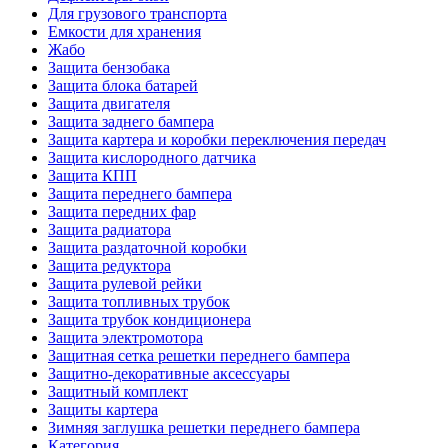
Для грузового транспорта
Емкости для хранения
Жабо
Защита бензобака
Защита блока батарей
Защита двигателя
Защита заднего бампера
Защита картера и коробки переключения передач
Защита кислородного датчика
Защита КПП
Защита переднего бампера
Защита передних фар
Защита радиатора
Защита раздаточной коробки
Защита редуктора
Защита рулевой рейки
Защита топливных трубок
Защита трубок кондиционера
Защита электромотора
Защитная сетка решетки переднего бампера
Защитно-декоративные аксессуары
Защитный комплект
Защиты картера
Зимняя заглушка решетки переднего бампера
Категория