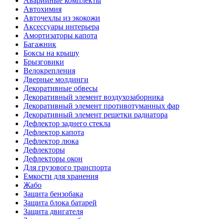
Аварийные комплекты
Автохимия
Авточехлы из экокожи
Аксессуары интерьера
Амортизаторы капота
Багажник
Боксы на крышу
Брызговики
Велокрепления
Дверные молдинги
Декоративные обвесы
Декоративный элемент воздухозаборника
Декоративный элемент противотуманных фар
Декоративный элемент решетки радиатора
Дефлектор заднего стекла
Дефлектор капота
Дефлектор люка
Дефлекторы
Дефлекторы окон
Для грузового транспорта
Емкости для хранения
Жабо
Защита бензобака
Защита блока батарей
Защита двигателя