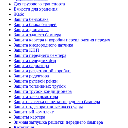
Для грузового транспорта
Емкости для хранения
Жабо
Защита бензобака
Защита блока батарей
Защита двигателя
Защита заднего бампера
Защита картера и коробки переключения передач
Защита кислородного датчика
Защита КПП
Защита переднего бампера
Защита передних фар
Защита радиатора
Защита раздаточной коробки
Защита редуктора
Защита рулевой рейки
Защита топливных трубок
Защита трубок кондиционера
Защита электромотора
Защитная сетка решетки переднего бампера
Защитно-декоративные аксессуары
Защитный комплект
Защиты картера
Зимняя заглушка решетки переднего бампера
Категория