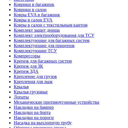
Коврики в багажник
Коврики в салон
Ковры EVA в багажник
Ковры в салон EVA
Ковры в салон с текстильным кантом
Комплект защит днища
Комплект электрооборудования для ТСУ
Комплектующие для багажных систем
Комплектующие для прицепов
Комплектующие ТСУ
Компрессоры
Крепеж для багажных систем
Крепеж для ЗК
Крепеж ЗДА
Крепление для грузов
Крепления для лыж
Крылья
Крылья грузовые
Лопаты
Механические противоугонные устройства
Накладки на бампер
Накладки на борта
Накладки на пороги
Насадка на выхлопную трубу
Обшивка грузового отсека