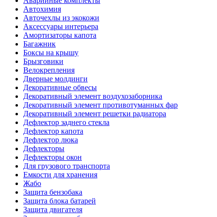
Аварийные комплекты
Автохимия
Авточехлы из экокожи
Аксессуары интерьера
Амортизаторы капота
Багажник
Боксы на крышу
Брызговики
Велокрепления
Дверные молдинги
Декоративные обвесы
Декоративный элемент воздухозаборника
Декоративный элемент противотуманных фар
Декоративный элемент решетки радиатора
Дефлектор заднего стекла
Дефлектор капота
Дефлектор люка
Дефлекторы
Дефлекторы окон
Для грузового транспорта
Емкости для хранения
Жабо
Защита бензобака
Защита блока батарей
Защита двигателя