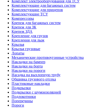
Комплект электрооборудования для ТСУ
Комплектующие для багажных систем
Комплектующие для прицепов
Комплектующие ТСУ
Компрессоры
Крепеж для багажных систем
Крепеж для ЗК
Крепеж ЗДА
Крепление для грузов
Крепления для лыж
Крылья
Крылья грузовые
Лопаты
Механические противоугонные устройства
Накладки на бампер
Накладки на борта
Накладки на пороги
Насадка на выхлопную трубу
Обшивка грузового отсека
Пластиковые накладки
Подкрылки
Подкрылки с шумоизоляцией
Подлокотники
Поперечины
Пороги