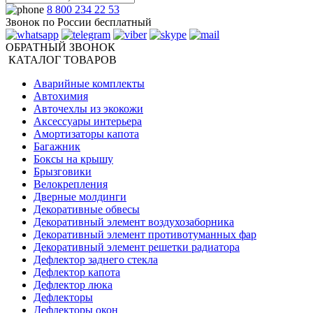
8 800 234 22 53
Звонок по России бесплатный
ОБРАТНЫЙ ЗВОНОК
КАТАЛОГ ТОВАРОВ
Аварийные комплекты
Автохимия
Авточехлы из экокожи
Аксессуары интерьера
Амортизаторы капота
Багажник
Боксы на крышу
Брызговики
Велокрепления
Дверные молдинги
Декоративные обвесы
Декоративный элемент воздухозаборника
Декоративный элемент противотуманных фар
Декоративный элемент решетки радиатора
Дефлектор заднего стекла
Дефлектор капота
Дефлектор люка
Дефлекторы
Дефлекторы окон