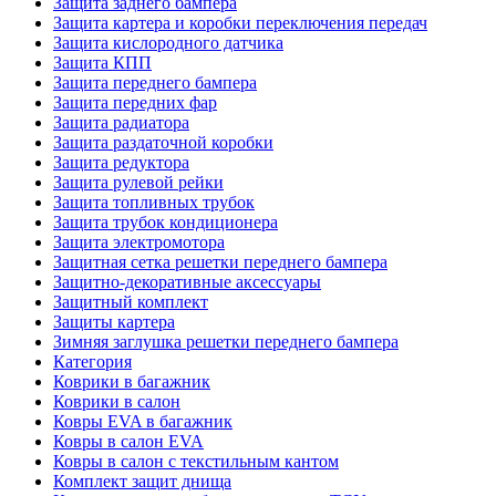
Защита заднего бампера
Защита картера и коробки переключения передач
Защита кислородного датчика
Защита КПП
Защита переднего бампера
Защита передних фар
Защита радиатора
Защита раздаточной коробки
Защита редуктора
Защита рулевой рейки
Защита топливных трубок
Защита трубок кондиционера
Защита электромотора
Защитная сетка решетки переднего бампера
Защитно-декоративные аксессуары
Защитный комплект
Защиты картера
Зимняя заглушка решетки переднего бампера
Категория
Коврики в багажник
Коврики в салон
Ковры EVA в багажник
Ковры в салон EVA
Ковры в салон с текстильным кантом
Комплект защит днища