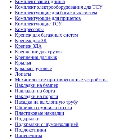
Комплект защит днища
Комплект электрооборудования для ТСУ
Комплектующие для багажных систем
Комплектующие для прицепов
Комплектующие ТСУ
Компрессоры
Крепеж для багажных систем
Крепеж для ЗК
Крепеж ЗДА
Крепление для грузов
Крепления для лыж
Крылья
Крылья грузовые
Лопаты
Механические противоугонные устройства
Накладки на бампер
Накладки на борта
Накладки на пороги
Насадка на выхлопную трубу
Обшивка грузового отсека
Пластиковые накладки
Подкрылки
Подкрылки с шумоизоляцией
Подлокотники
Поперечины