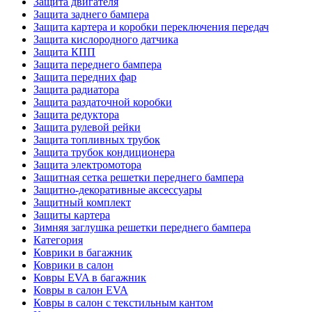
Защита двигателя
Защита заднего бампера
Защита картера и коробки переключения передач
Защита кислородного датчика
Защита КПП
Защита переднего бампера
Защита передних фар
Защита радиатора
Защита раздаточной коробки
Защита редуктора
Защита рулевой рейки
Защита топливных трубок
Защита трубок кондиционера
Защита электромотора
Защитная сетка решетки переднего бампера
Защитно-декоративные аксессуары
Защитный комплект
Защиты картера
Зимняя заглушка решетки переднего бампера
Категория
Коврики в багажник
Коврики в салон
Ковры EVA в багажник
Ковры в салон EVA
Ковры в салон с текстильным кантом