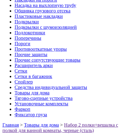
Насадка на выхлопную трубу
Обшивка грузового отсека
Пластиковые накладки
Подкрылки
Подкрылки с шумоизоляцией
Подлокотники
Поперечины
Пороги
Противооткатные упоры
Прочие защиты
Прочие сопутствующие товары
Расширитель арки
Сетки
Сетки в багажник
Спойлер
Средства индивидуальной защиты
Товары для дома
Тягово-сцепные устройства
Установочные комплекты
Фаркоп
Фиксатор груза
Главная
>
Товары для дома
>
Набор 2 полки+вешалка с
полкой для ванной комнаты, черные (сталь)