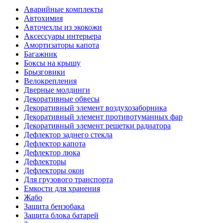
Аварийные комплекты
Автохимия
Авточехлы из экокожи
Аксессуары интерьера
Амортизаторы капота
Багажник
Боксы на крышу
Брызговики
Велокрепления
Дверные молдинги
Декоративные обвесы
Декоративный элемент воздухозаборника
Декоративный элемент противотуманных фар
Декоративный элемент решетки радиатора
Дефлектор заднего стекла
Дефлектор капота
Дефлектор люка
Дефлекторы
Дефлекторы окон
Для грузового транспорта
Емкости для хранения
Жабо
Защита бензобака
Защита блока батарей