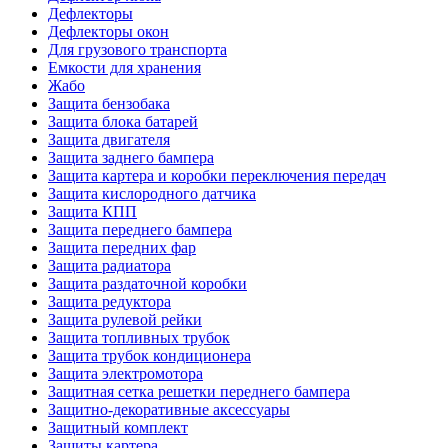
Дефлекторы
Дефлекторы окон
Для грузового транспорта
Емкости для хранения
Жабо
Защита бензобака
Защита блока батарей
Защита двигателя
Защита заднего бампера
Защита картера и коробки переключения передач
Защита кислородного датчика
Защита КПП
Защита переднего бампера
Защита передних фар
Защита радиатора
Защита раздаточной коробки
Защита редуктора
Защита рулевой рейки
Защита топливных трубок
Защита трубок кондиционера
Защита электромотора
Защитная сетка решетки переднего бампера
Защитно-декоративные аксессуары
Защитный комплект
Защиты картера