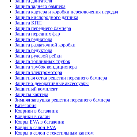
Защита двигателя
Защита заднего бампера
Защита картера и коробки переключения передач
Защита кислородного датчика
Защита КПП
Защита переднего бампера
Защита передних фар
Защита радиатора
Защита раздаточной коробки
Защита редуктора
Защита рулевой рейки
Защита топливных трубок
Защита трубок кондиционера
Защита электромотора
Защитная сетка решетки переднего бампера
Защитно-декоративные аксессуары
Защитный комплект
Защиты картера
Зимняя заглушка решетки переднего бампера
Категория
Коврики в багажник
Коврики в салон
Ковры EVA в багажник
Ковры в салон EVA
Ковры в салон с текстильным кантом