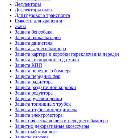
Дефлекторы
Дефлекторы окон
Для грузового транспорта
Емкости для хранения
Жабо
Защита бензобака
Защита блока батарей
Защита двигателя
Защита заднего бампера
Защита картера и коробки переключения передач
Защита кислородного датчика
Защита КПП
Защита переднего бампера
Защита передних фар
Защита радиатора
Защита раздаточной коробки
Защита редуктора
Защита рулевой рейки
Защита топливных трубок
Защита трубок кондиционера
Защита электромотора
Защитная сетка решетки переднего бампера
Защитно-декоративные аксессуары
Защитный комплект
Защиты картера