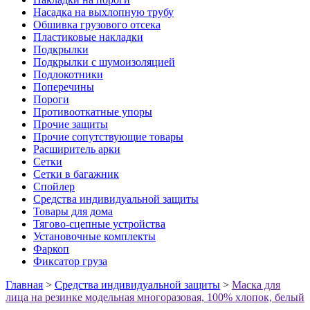
Насадка на выхлопную трубу
Обшивка грузового отсека
Пластиковые накладки
Подкрылки
Подкрылки с шумоизоляцией
Подлокотники
Поперечины
Пороги
Противооткатные упоры
Прочие защиты
Прочие сопутствующие товары
Расширитель арки
Сетки
Сетки в багажник
Спойлер
Средства индивидуальной защиты
Товары для дома
Тягово-сцепные устройства
Установочные комплекты
Фаркоп
Фиксатор груза
Главная
>
Средства индивидуальной защиты
>
Маска для
лица на резинке модельная многоразовая, 100% хлопок, белый