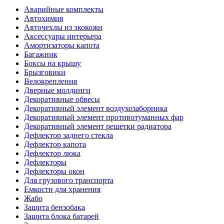
Аварийные комплекты
Автохимия
Авточехлы из экокожи
Аксессуары интерьера
Амортизаторы капота
Багажник
Боксы на крышу
Брызговики
Велокрепления
Дверные молдинги
Декоративные обвесы
Декоративный элемент воздухозаборника
Декоративный элемент противотуманных фар
Декоративный элемент решетки радиатора
Дефлектор заднего стекла
Дефлектор капота
Дефлектор люка
Дефлекторы
Дефлекторы окон
Для грузового транспорта
Емкости для хранения
Жабо
Защита бензобака
Защита блока батарей