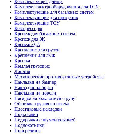
Комплект защит днища
Комплект электрооборудования для ТСУ
Комплектующие для багажных систем
Комплектующие для прицепов
Комплектующие ТСУ
Компрессоры
Крепеж для багажных систем
Крепеж для ЗК
Крепеж ЗДА
Крепление для грузов
Крепления для лыж
Крылья
Крылья грузовые
Лопаты
Механические противоугонные устройства
Накладки на бампер
Накладки на борта
Накладки на пороги
Насадка на выхлопную трубу
Обшивка грузового отсека
Пластиковые накладки
Подкрылки
Подкрылки с шумоизоляцией
Подлокотники
Поперечины