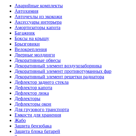
Аварийные комплекты
Автохимия
Авточехлы из экокожи
Аксессуары интерьера
Амортизаторы капота
Багажник
Боксы на крышу
Брызговики
Велокрепления
Дверные молдинги
Декоративные обвесы
Декоративный элемент воздухозаборника
Декоративный элемент противотуманных фар
Декоративный элемент решетки радиатора
Дефлектор заднего стекла
Дефлектор капота
Дефлектор люка
Дефлекторы
Дефлекторы окон
Для грузового транспорта
Емкости для хранения
Жабо
Защита бензобака
Защита блока батарей