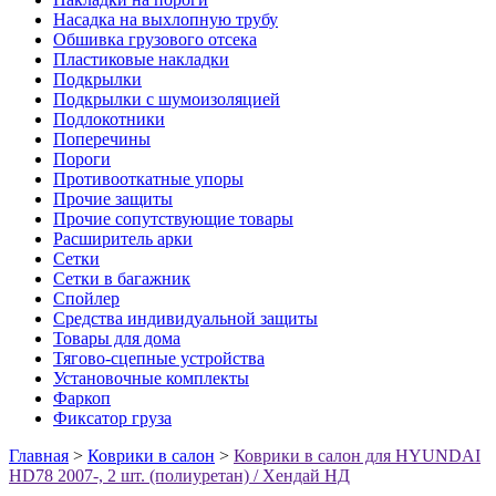
Насадка на выхлопную трубу
Обшивка грузового отсека
Пластиковые накладки
Подкрылки
Подкрылки с шумоизоляцией
Подлокотники
Поперечины
Пороги
Противооткатные упоры
Прочие защиты
Прочие сопутствующие товары
Расширитель арки
Сетки
Сетки в багажник
Спойлер
Средства индивидуальной защиты
Товары для дома
Тягово-сцепные устройства
Установочные комплекты
Фаркоп
Фиксатор груза
Главная
>
Коврики в салон
>
Коврики в салон для HYUNDAI
HD78 2007-, 2 шт. (полиуретан) / Хендай НД