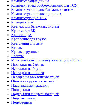
Комплект защит днища
Комплект электрооборудования для ТСУ
Комплектующие для багажных систем
Комплектующие для прицепов
Комплектующие ТСУ
Компрессоры
Крепеж для багажных систем
Крепеж для ЗК
Крепеж ЗДА
Крепление для грузов
Крепления для лыж
Крылья
Крылья грузовые
Лопаты
Механические противоугонные устройства
Накладки на бампер
Накладки на борта
Накладки на пороги
Насадка на выхлопную трубу
Обшивка грузового отсека
Пластиковые накладки
Подкрылки
Подкрылки с шумоизоляцией
Подлокотники
Поперечины