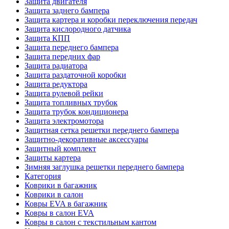
Защита двигателя
Защита заднего бампера
Защита картера и коробки переключения передач
Защита кислородного датчика
Защита КПП
Защита переднего бампера
Защита передних фар
Защита радиатора
Защита раздаточной коробки
Защита редуктора
Защита рулевой рейки
Защита топливных трубок
Защита трубок кондиционера
Защита электромотора
Защитная сетка решетки переднего бампера
Защитно-декоративные аксессуары
Защитный комплект
Защиты картера
Зимняя заглушка решетки переднего бампера
Категория
Коврики в багажник
Коврики в салон
Ковры EVA в багажник
Ковры в салон EVA
Ковры в салон с текстильным кантом