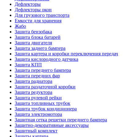
Дефлекторы
Дефлекторы окон
Для грузового транспорта
Емкости для хранения
Жабо
Защита бензобака
Защита блока батарей
Защита двигателя
Защита заднего бампера
Защита картера и коробки переключения передач
Защита кислородного датчика
Защита КПП
Защита переднего бампера
Защита передних фар
Защита радиатора
Защита раздаточной коробки
Защита редуктора
Защита рулевой рейки
Защита топливных трубок
Защита трубок кондиционера
Защита электромотора
Защитная сетка решетки переднего бампера
Защитно-декоративные аксессуары
Защитный комплект
Защиты картера