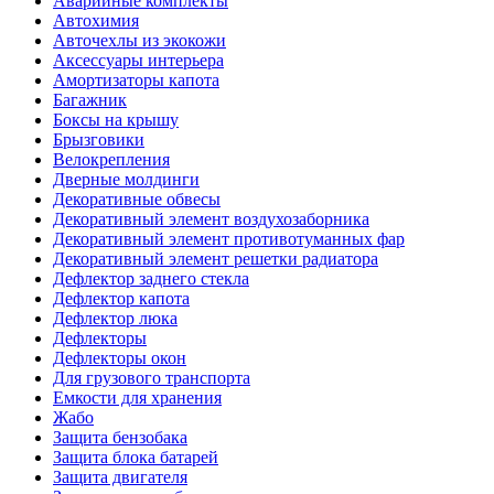
Аварийные комплекты
Автохимия
Авточехлы из экокожи
Аксессуары интерьера
Амортизаторы капота
Багажник
Боксы на крышу
Брызговики
Велокрепления
Дверные молдинги
Декоративные обвесы
Декоративный элемент воздухозаборника
Декоративный элемент противотуманных фар
Декоративный элемент решетки радиатора
Дефлектор заднего стекла
Дефлектор капота
Дефлектор люка
Дефлекторы
Дефлекторы окон
Для грузового транспорта
Емкости для хранения
Жабо
Защита бензобака
Защита блока батарей
Защита двигателя