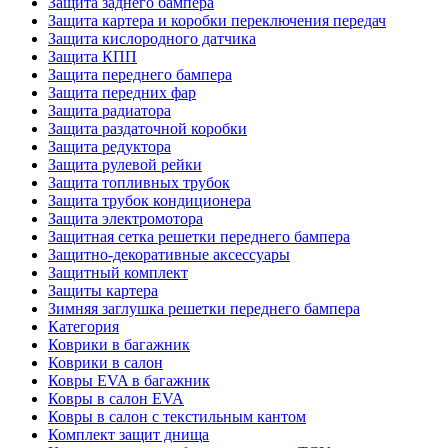
Защита заднего бампера
Защита картера и коробки переключения передач
Защита кислородного датчика
Защита КПП
Защита переднего бампера
Защита передних фар
Защита радиатора
Защита раздаточной коробки
Защита редуктора
Защита рулевой рейки
Защита топливных трубок
Защита трубок кондиционера
Защита электромотора
Защитная сетка решетки переднего бампера
Защитно-декоративные аксессуары
Защитный комплект
Защиты картера
Зимняя заглушка решетки переднего бампера
Категория
Коврики в багажник
Коврики в салон
Ковры EVA в багажник
Ковры в салон EVA
Ковры в салон с текстильным кантом
Комплект защит днища