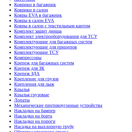
Коврики в багажник
Коврики в салон
Ковры EVA в багажник
Ковры в салон EVA
Ковры в салон с текстильным кантом
Комплект защит днища
Комплект электрооборудования для ТСУ
Комплектующие для багажных систем
Комплектующие для прицепов
Комплектующие ТСУ
Компрессоры
Крепеж для багажных систем
Крепеж для ЗК
Крепеж ЗДА
Крепление для грузов
Крепления для лыж
Крылья
Крылья грузовые
Лопаты
Механические противоугонные устройства
Накладки на бампер
Накладки на борта
Накладки на пороги
Насадка на выхлопную трубу
Обшивка грузового отсека