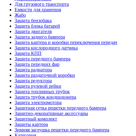
Для грузового транспорта
Емкости для хранения
Жабо
Защита бензобака
Защита блока батарей
Защита двигателя
Защита заднего бампера
Защита картера и коробки переключения передач
Защита кислородного датчика
Защита КПП
Защита переднего бампера
Защита передних фар
Защита радиатора
Защита раздаточной коробки
Защита редуктора
Защита рулевой рейки
Защита топливных трубок
Защита трубок кондиционера
Защита электромотора
Защитная сетка решетки переднего бампера
Защитно-декоративные аксессуары
Защитный комплект
Защиты картера
Зимняя заглушка решетки переднего бампера
Категория