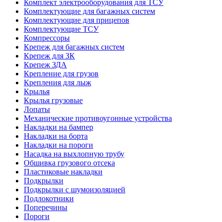
Комплект электрооборудования для ТСУ
Комплектующие для багажных систем
Комплектующие для прицепов
Комплектующие ТСУ
Компрессоры
Крепеж для багажных систем
Крепеж для ЗК
Крепеж ЗДА
Крепление для грузов
Крепления для лыж
Крылья
Крылья грузовые
Лопаты
Механические противоугонные устройства
Накладки на бампер
Накладки на борта
Накладки на пороги
Насадка на выхлопную трубу
Обшивка грузового отсека
Пластиковые накладки
Подкрылки
Подкрылки с шумоизоляцией
Подлокотники
Поперечины
Пороги