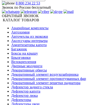
8 800 234 22 53
Звонок по России бесплатный
ОБРАТНЫЙ ЗВОНОК
КАТАЛОГ ТОВАРОВ
Аварийные комплекты
Автохимия
Авточехлы из экокожи
Аксессуары интерьера
Амортизаторы капота
Багажник
Боксы на крышу
Брызговики
Велокрепления
Дверные молдинги
Декоративные обвесы
Декоративный элемент воздухозаборника
Декоративный элемент противотуманных фар
Декоративный элемент решетки радиатора
Дефлектор заднего стекла
Дефлектор капота
Дефлектор люка
Дефлекторы
Дефлекторы окон