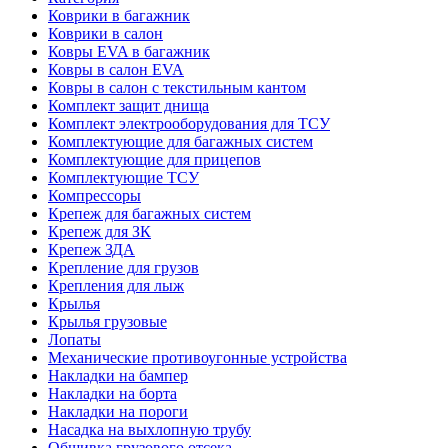
Коврики в багажник
Коврики в салон
Ковры EVA в багажник
Ковры в салон EVA
Ковры в салон с текстильным кантом
Комплект защит днища
Комплект электрооборудования для ТСУ
Комплектующие для багажных систем
Комплектующие для прицепов
Комплектующие ТСУ
Компрессоры
Крепеж для багажных систем
Крепеж для ЗК
Крепеж ЗДА
Крепление для грузов
Крепления для лыж
Крылья
Крылья грузовые
Лопаты
Механические противоугонные устройства
Накладки на бампер
Накладки на борта
Накладки на пороги
Насадка на выхлопную трубу
Обшивка грузового отсека