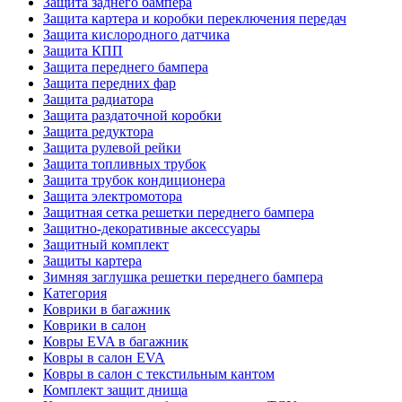
Защита заднего бампера
Защита картера и коробки переключения передач
Защита кислородного датчика
Защита КПП
Защита переднего бампера
Защита передних фар
Защита радиатора
Защита раздаточной коробки
Защита редуктора
Защита рулевой рейки
Защита топливных трубок
Защита трубок кондиционера
Защита электромотора
Защитная сетка решетки переднего бампера
Защитно-декоративные аксессуары
Защитный комплект
Защиты картера
Зимняя заглушка решетки переднего бампера
Категория
Коврики в багажник
Коврики в салон
Ковры EVA в багажник
Ковры в салон EVA
Ковры в салон с текстильным кантом
Комплект защит днища