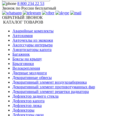
8 800 234 22 53
Звонок по России бесплатный
ОБРАТНЫЙ ЗВОНОК
КАТАЛОГ ТОВАРОВ
Аварийные комплекты
Автохимия
Авточехлы из экокожи
Аксессуары интерьера
Амортизаторы капота
Багажник
Боксы на крышу
Брызговики
Велокрепления
Дверные молдинги
Декоративные обвесы
Декоративный элемент воздухозаборника
Декоративный элемент противотуманных фар
Декоративный элемент решетки радиатора
Дефлектор заднего стекла
Дефлектор капота
Дефлектор люка
Дефлекторы
Дефлекторы окон