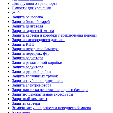
Для грузового транспорта
Емкости для хранения
Жабо
Защита бензобака
Защита блока батарей
Защита двигателя
Защита заднего бампера
Защита картера и коробки переключения передач
Защита кислородного датчика
Защита КПП
Защита переднего бампера
Защита передних фар
Защита радиатора
Защита раздаточной коробки
Защита редуктора
Защита рулевой рейки
Защита топливных трубок
Защита трубок кондиционера
Защита электромотора
Защитная сетка решетки переднего бампера
Защитно-декоративные аксессуары
Защитный комплект
Защиты картера
Зимняя заглушка решетки переднего бампера
Категория