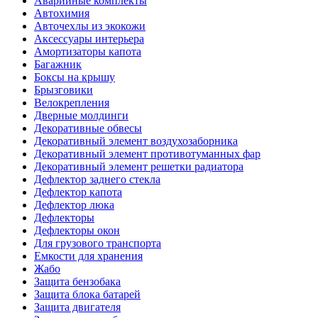
Аварийные комплекты
Автохимия
Авточехлы из экокожи
Аксессуары интерьера
Амортизаторы капота
Багажник
Боксы на крышу
Брызговики
Велокрепления
Дверные молдинги
Декоративные обвесы
Декоративный элемент воздухозаборника
Декоративный элемент противотуманных фар
Декоративный элемент решетки радиатора
Дефлектор заднего стекла
Дефлектор капота
Дефлектор люка
Дефлекторы
Дефлекторы окон
Для грузового транспорта
Емкости для хранения
Жабо
Защита бензобака
Защита блока батарей
Защита двигателя