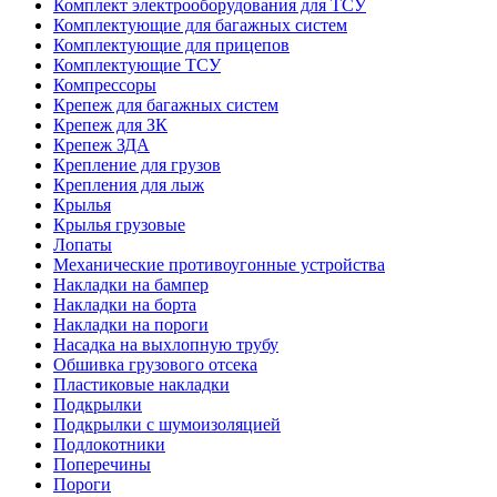
Комплект электрооборудования для ТСУ
Комплектующие для багажных систем
Комплектующие для прицепов
Комплектующие ТСУ
Компрессоры
Крепеж для багажных систем
Крепеж для ЗК
Крепеж ЗДА
Крепление для грузов
Крепления для лыж
Крылья
Крылья грузовые
Лопаты
Механические противоугонные устройства
Накладки на бампер
Накладки на борта
Накладки на пороги
Насадка на выхлопную трубу
Обшивка грузового отсека
Пластиковые накладки
Подкрылки
Подкрылки с шумоизоляцией
Подлокотники
Поперечины
Пороги