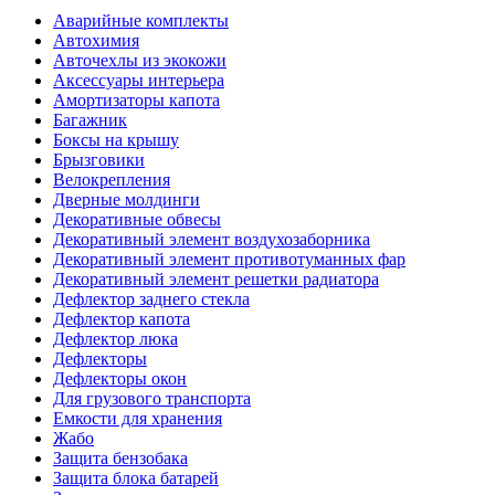
Аварийные комплекты
Автохимия
Авточехлы из экокожи
Аксессуары интерьера
Амортизаторы капота
Багажник
Боксы на крышу
Брызговики
Велокрепления
Дверные молдинги
Декоративные обвесы
Декоративный элемент воздухозаборника
Декоративный элемент противотуманных фар
Декоративный элемент решетки радиатора
Дефлектор заднего стекла
Дефлектор капота
Дефлектор люка
Дефлекторы
Дефлекторы окон
Для грузового транспорта
Емкости для хранения
Жабо
Защита бензобака
Защита блока батарей