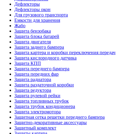
Дефлекторы
Дефлекторы окон
Для грузового транспорта
Емкости для хранения
Жабо
Защита бензобака
Защита блока батарей
Защита двигателя
Защита заднего бампера
Защита картера и коробки переключения передач
Защита кислородного датчика
Защита КПП
Защита переднего бампера
Защита передних фар
Защита радиатора
Защита раздаточной коробки
Защита редуктора
Защита рулевой рейки
Защита топливных трубок
Защита трубок кондиционера
Защита электромотора
Защитная сетка решетки переднего бампера
Защитно-декоративные аксессуары
Защитный комплект
Защиты картера