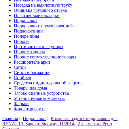
Насадка на выхлопную трубу
Обшивка грузового отсека
Пластиковые накладки
Подкрылки
Подкрылки с шумоизоляцией
Подлокотники
Поперечины
Пороги
Противооткатные упоры
Прочие защиты
Прочие сопутствующие товары
Расширитель арки
Сетки
Сетки в багажник
Спойлер
Средства индивидуальной защиты
Товары для дома
Тягово-сцепные устройства
Установочные комплекты
Фаркоп
Фиксатор груза
Главная
>
Подкрылки
>
Комплект задних подкрылков для
RENAULT Sandero Stepway, 11/2014-, 2 элемента / Рено
Сандеро