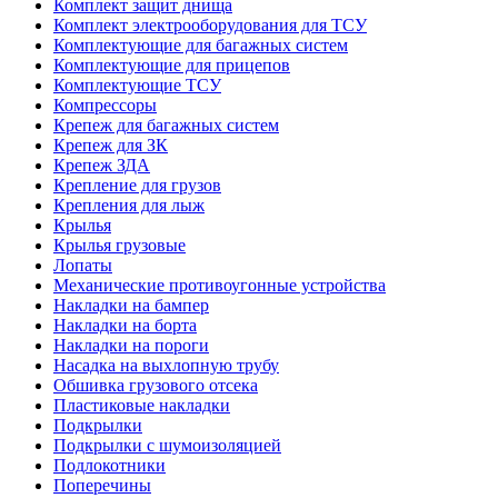
Комплект защит днища
Комплект электрооборудования для ТСУ
Комплектующие для багажных систем
Комплектующие для прицепов
Комплектующие ТСУ
Компрессоры
Крепеж для багажных систем
Крепеж для ЗК
Крепеж ЗДА
Крепление для грузов
Крепления для лыж
Крылья
Крылья грузовые
Лопаты
Механические противоугонные устройства
Накладки на бампер
Накладки на борта
Накладки на пороги
Насадка на выхлопную трубу
Обшивка грузового отсека
Пластиковые накладки
Подкрылки
Подкрылки с шумоизоляцией
Подлокотники
Поперечины