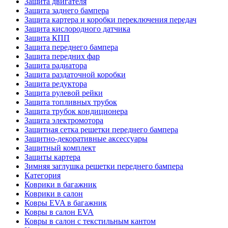
Защита двигателя
Защита заднего бампера
Защита картера и коробки переключения передач
Защита кислородного датчика
Защита КПП
Защита переднего бампера
Защита передних фар
Защита радиатора
Защита раздаточной коробки
Защита редуктора
Защита рулевой рейки
Защита топливных трубок
Защита трубок кондиционера
Защита электромотора
Защитная сетка решетки переднего бампера
Защитно-декоративные аксессуары
Защитный комплект
Защиты картера
Зимняя заглушка решетки переднего бампера
Категория
Коврики в багажник
Коврики в салон
Ковры EVA в багажник
Ковры в салон EVA
Ковры в салон с текстильным кантом