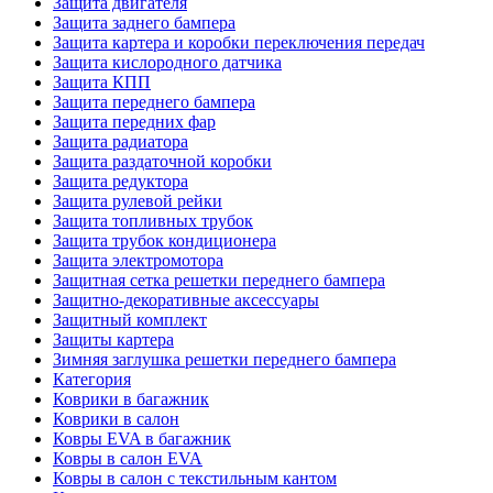
Защита двигателя
Защита заднего бампера
Защита картера и коробки переключения передач
Защита кислородного датчика
Защита КПП
Защита переднего бампера
Защита передних фар
Защита радиатора
Защита раздаточной коробки
Защита редуктора
Защита рулевой рейки
Защита топливных трубок
Защита трубок кондиционера
Защита электромотора
Защитная сетка решетки переднего бампера
Защитно-декоративные аксессуары
Защитный комплект
Защиты картера
Зимняя заглушка решетки переднего бампера
Категория
Коврики в багажник
Коврики в салон
Ковры EVA в багажник
Ковры в салон EVA
Ковры в салон с текстильным кантом