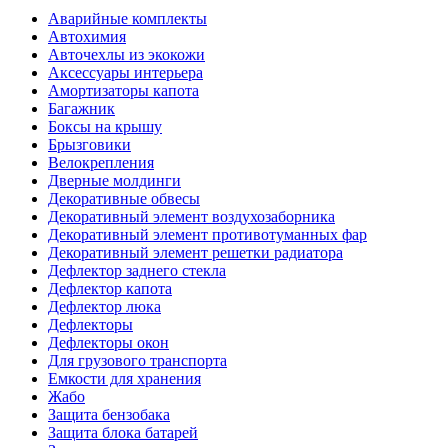
Аварийные комплекты
Автохимия
Авточехлы из экокожи
Аксессуары интерьера
Амортизаторы капота
Багажник
Боксы на крышу
Брызговики
Велокрепления
Дверные молдинги
Декоративные обвесы
Декоративный элемент воздухозаборника
Декоративный элемент противотуманных фар
Декоративный элемент решетки радиатора
Дефлектор заднего стекла
Дефлектор капота
Дефлектор люка
Дефлекторы
Дефлекторы окон
Для грузового транспорта
Емкости для хранения
Жабо
Защита бензобака
Защита блока батарей