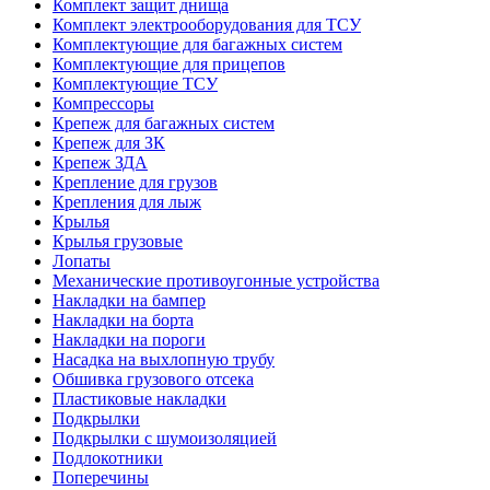
Комплект защит днища
Комплект электрооборудования для ТСУ
Комплектующие для багажных систем
Комплектующие для прицепов
Комплектующие ТСУ
Компрессоры
Крепеж для багажных систем
Крепеж для ЗК
Крепеж ЗДА
Крепление для грузов
Крепления для лыж
Крылья
Крылья грузовые
Лопаты
Механические противоугонные устройства
Накладки на бампер
Накладки на борта
Накладки на пороги
Насадка на выхлопную трубу
Обшивка грузового отсека
Пластиковые накладки
Подкрылки
Подкрылки с шумоизоляцией
Подлокотники
Поперечины