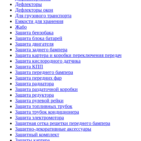
Дефлекторы
Дефлекторы окон
Для грузового транспорта
Емкости для хранения
Жабо
Защита бензобака
Защита блока батарей
Защита двигателя
Защита заднего бампера
Защита картера и коробки переключения передач
Защита кислородного датчика
Защита КПП
Защита переднего бампера
Защита передних фар
Защита радиатора
Защита раздаточной коробки
Защита редуктора
Защита рулевой рейки
Защита топливных трубок
Защита трубок кондиционера
Защита электромотора
Защитная сетка решетки переднего бампера
Защитно-декоративные аксессуары
Защитный комплект
Защиты картера