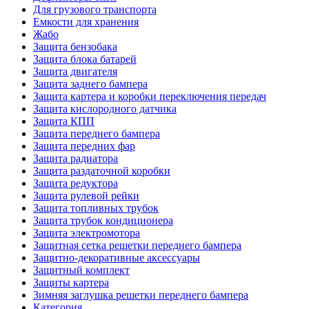
Для грузового транспорта
Емкости для хранения
Жабо
Защита бензобака
Защита блока батарей
Защита двигателя
Защита заднего бампера
Защита картера и коробки переключения передач
Защита кислородного датчика
Защита КПП
Защита переднего бампера
Защита передних фар
Защита радиатора
Защита раздаточной коробки
Защита редуктора
Защита рулевой рейки
Защита топливных трубок
Защита трубок кондиционера
Защита электромотора
Защитная сетка решетки переднего бампера
Защитно-декоративные аксессуары
Защитный комплект
Защиты картера
Зимняя заглушка решетки переднего бампера
Категория