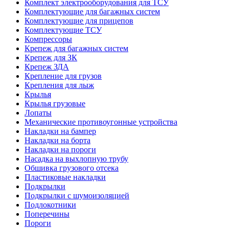
Комплект электрооборудования для ТСУ
Комплектующие для багажных систем
Комплектующие для прицепов
Комплектующие ТСУ
Компрессоры
Крепеж для багажных систем
Крепеж для ЗК
Крепеж ЗДА
Крепление для грузов
Крепления для лыж
Крылья
Крылья грузовые
Лопаты
Механические противоугонные устройства
Накладки на бампер
Накладки на борта
Накладки на пороги
Насадка на выхлопную трубу
Обшивка грузового отсека
Пластиковые накладки
Подкрылки
Подкрылки с шумоизоляцией
Подлокотники
Поперечины
Пороги