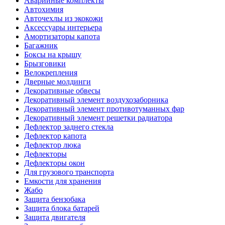
Аварийные комплекты
Автохимия
Авточехлы из экокожи
Аксессуары интерьера
Амортизаторы капота
Багажник
Боксы на крышу
Брызговики
Велокрепления
Дверные молдинги
Декоративные обвесы
Декоративный элемент воздухозаборника
Декоративный элемент противотуманных фар
Декоративный элемент решетки радиатора
Дефлектор заднего стекла
Дефлектор капота
Дефлектор люка
Дефлекторы
Дефлекторы окон
Для грузового транспорта
Емкости для хранения
Жабо
Защита бензобака
Защита блока батарей
Защита двигателя