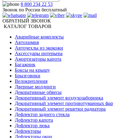
8 800 234 22 53
Звонок по России бесплатный
ОБРАТНЫЙ ЗВОНОК
КАТАЛОГ ТОВАРОВ
Аварийные комплекты
Автохимия
Авточехлы из экокожи
Аксессуары интерьера
Амортизаторы капота
Багажник
Боксы на крышу
Брызговики
Велокрепления
Дверные молдинги
Декоративные обвесы
Декоративный элемент воздухозаборника
Декоративный элемент противотуманных фар
Декоративный элемент решетки радиатора
Дефлектор заднего стекла
Дефлектор капота
Дефлектор люка
Дефлекторы
Дефлекторы окон