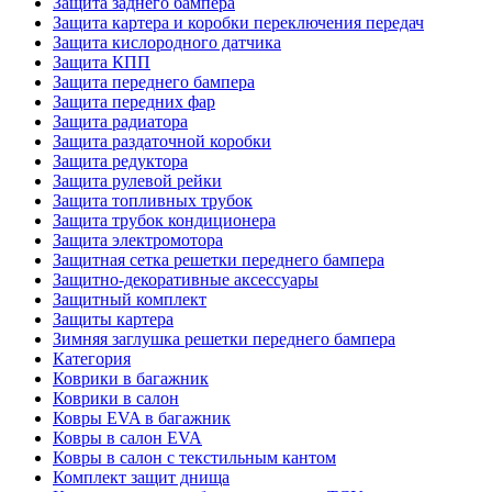
Защита заднего бампера
Защита картера и коробки переключения передач
Защита кислородного датчика
Защита КПП
Защита переднего бампера
Защита передних фар
Защита радиатора
Защита раздаточной коробки
Защита редуктора
Защита рулевой рейки
Защита топливных трубок
Защита трубок кондиционера
Защита электромотора
Защитная сетка решетки переднего бампера
Защитно-декоративные аксессуары
Защитный комплект
Защиты картера
Зимняя заглушка решетки переднего бампера
Категория
Коврики в багажник
Коврики в салон
Ковры EVA в багажник
Ковры в салон EVA
Ковры в салон с текстильным кантом
Комплект защит днища