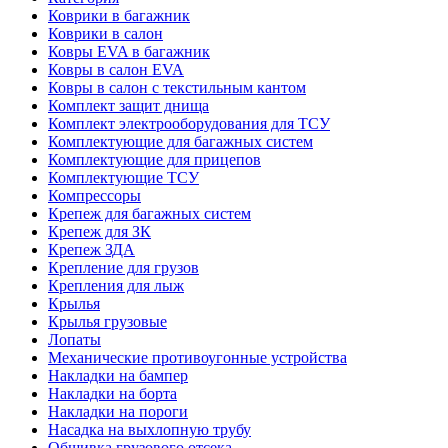
Коврики в багажник
Коврики в салон
Ковры EVA в багажник
Ковры в салон EVA
Ковры в салон с текстильным кантом
Комплект защит днища
Комплект электрооборудования для ТСУ
Комплектующие для багажных систем
Комплектующие для прицепов
Комплектующие ТСУ
Компрессоры
Крепеж для багажных систем
Крепеж для ЗК
Крепеж ЗДА
Крепление для грузов
Крепления для лыж
Крылья
Крылья грузовые
Лопаты
Механические противоугонные устройства
Накладки на бампер
Накладки на борта
Накладки на пороги
Насадка на выхлопную трубу
Обшивка грузового отсека