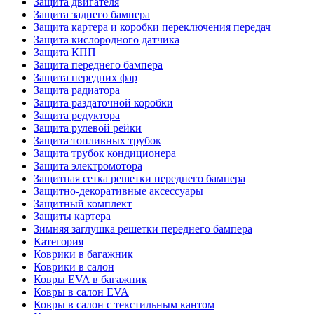
Защита двигателя
Защита заднего бампера
Защита картера и коробки переключения передач
Защита кислородного датчика
Защита КПП
Защита переднего бампера
Защита передних фар
Защита радиатора
Защита раздаточной коробки
Защита редуктора
Защита рулевой рейки
Защита топливных трубок
Защита трубок кондиционера
Защита электромотора
Защитная сетка решетки переднего бампера
Защитно-декоративные аксессуары
Защитный комплект
Защиты картера
Зимняя заглушка решетки переднего бампера
Категория
Коврики в багажник
Коврики в салон
Ковры EVA в багажник
Ковры в салон EVA
Ковры в салон с текстильным кантом