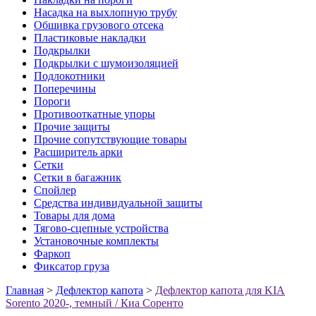
Насадка на выхлопную трубу
Обшивка грузового отсека
Пластиковые накладки
Подкрылки
Подкрылки с шумоизоляцией
Подлокотники
Поперечины
Пороги
Противооткатные упоры
Прочие защиты
Прочие сопутствующие товары
Расширитель арки
Сетки
Сетки в багажник
Спойлер
Средства индивидуальной защиты
Товары для дома
Тягово-сцепные устройства
Установочные комплекты
Фаркоп
Фиксатор груза
Главная
>
Дефлектор капота
>
Дефлектор капота для KIA
Sorento 2020-, темный / Киа Соренто