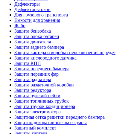
Дефлекторы
Дефлекторы окон
Для грузового транспорта
Емкости для хранения
Жабо
Защита бензобака
Защита блока батарей
Защита двигателя
Защита заднего бампера
Защита картера и коробки переключения передач
Защита кислородного датчика
Защита КПП
Защита переднего бампера
Защита передних фар
Защита радиатора
Защита раздаточной коробки
Защита редуктора
Защита рулевой рейки
Защита топливных трубок
Защита трубок кондиционера
Защита электромотора
Защитная сетка решетки переднего бампера
Защитно-декоративные аксессуары
Защитный комплект
Защиты картера