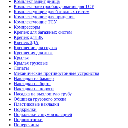
Комплект защит днища
Комплект электрооборудования для ТСУ
Комплектующие для багажных систем
Комплектующие для прицепов
Комплектующие ТСУ
Компрессоры
Крепеж для багажных систем
Крепеж для ЗК
Крепеж ЗДА
Крепление для грузов
Крепления для лыж
Крылья
Крылья грузовые
Лопаты
Механические противоугонные устройства
Накладки на бампер
Накладки на борта
Накладки на пороги
Насадка на выхлопную трубу
Обшивка грузового отсека
Пластиковые накладки
Подкрылки
Подкрылки с шумоизоляцией
Подлокотники
Поперечины