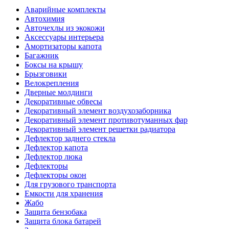
Аварийные комплекты
Автохимия
Авточехлы из экокожи
Аксессуары интерьера
Амортизаторы капота
Багажник
Боксы на крышу
Брызговики
Велокрепления
Дверные молдинги
Декоративные обвесы
Декоративный элемент воздухозаборника
Декоративный элемент противотуманных фар
Декоративный элемент решетки радиатора
Дефлектор заднего стекла
Дефлектор капота
Дефлектор люка
Дефлекторы
Дефлекторы окон
Для грузового транспорта
Емкости для хранения
Жабо
Защита бензобака
Защита блока батарей