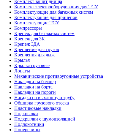
Комплект защит днища
Комплект электрооборудования для ТСУ
Комплектующие для багажных систем
Комплектующие для прицепов
Комплектующие ТСУ
Компрессоры
Крепеж для багажных систем
Крепеж для ЗК
Крепеж ЗДА
Крепление для грузов
Крепления для лыж
Крылья
Крылья грузовые
Лопаты
Механические противоугонные устройства
Накладки на бампер
Накладки на борта
Накладки на пороги
Насадка на выхлопную трубу
Обшивка грузового отсека
Пластиковые накладки
Подкрылки
Подкрылки с шумоизоляцией
Подлокотники
Поперечины