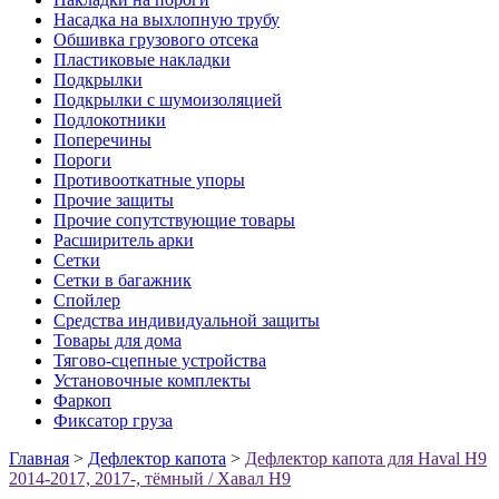
Насадка на выхлопную трубу
Обшивка грузового отсека
Пластиковые накладки
Подкрылки
Подкрылки с шумоизоляцией
Подлокотники
Поперечины
Пороги
Противооткатные упоры
Прочие защиты
Прочие сопутствующие товары
Расширитель арки
Сетки
Сетки в багажник
Спойлер
Средства индивидуальной защиты
Товары для дома
Тягово-сцепные устройства
Установочные комплекты
Фаркоп
Фиксатор груза
Главная
>
Дефлектор капота
>
Дефлектор капота для Haval H9
2014-2017, 2017-, тёмный / Хавал Н9