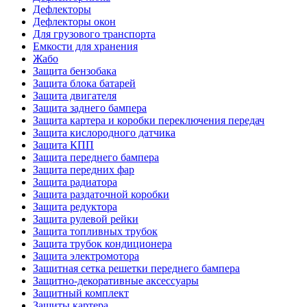
Дефлекторы
Дефлекторы окон
Для грузового транспорта
Емкости для хранения
Жабо
Защита бензобака
Защита блока батарей
Защита двигателя
Защита заднего бампера
Защита картера и коробки переключения передач
Защита кислородного датчика
Защита КПП
Защита переднего бампера
Защита передних фар
Защита радиатора
Защита раздаточной коробки
Защита редуктора
Защита рулевой рейки
Защита топливных трубок
Защита трубок кондиционера
Защита электромотора
Защитная сетка решетки переднего бампера
Защитно-декоративные аксессуары
Защитный комплект
Защиты картера