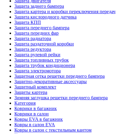
Защита двигателя
Защита заднего бампера
Защита картера и коробки переключения передач
Защита кислородного датчика
Защита КПП
Защита переднего бампера
Защита передних фар
Защита радиатора
Защита раздаточной коробки
Защита редуктора
Защита рулевой рейки
Защита топливных трубок
Защита трубок кондиционера
Защита электромотора
Защитная сетка решетки переднего бампера
Защитно-декоративные аксессуары
Защитный комплект
Защиты картера
Зимняя заглушка решетки переднего бампера
Категория
Коврики в багажник
Коврики в салон
Ковры EVA в багажник
Ковры в салон EVA
Ковры в салон с текстильным кантом